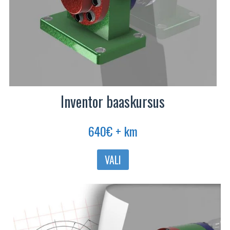
Inventor baaskursus
640
€
+ km
Sellel
VALI
tootel
on
mitu
varianti.
Valikuid