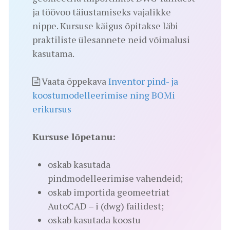
ja töövoo täiustamiseks vajalikke
nippe. Kursuse käigus õpitakse läbi
praktiliste ülesannete neid võimalusi
kasutama.
Vaata õppekava
Inventor pind- ja
koostumodelleerimise ning BOMi
erikursus
Kursuse lõpetanu:
oskab kasutada
pindmodelleerimise vahendeid;
oskab importida geomeetriat
AutoCAD – i (dwg) failidest;
oskab kasutada koostu