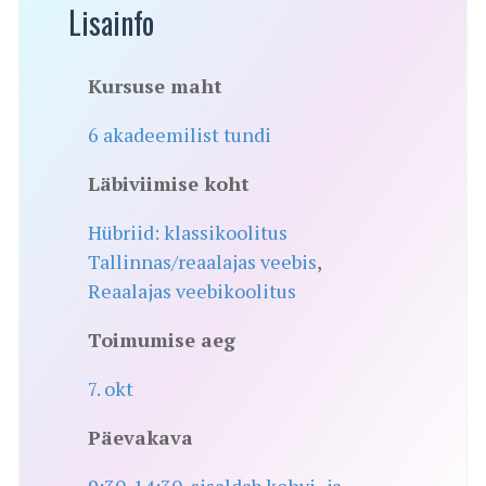
Lisainfo
Kursuse maht
6 akadeemilist tundi
Läbiviimise koht
Hübriid: klassikoolitus
Tallinnas/reaalajas veebis
,
Reaalajas veebikoolitus
Toimumise aeg
7. okt
Päevakava
9:30-14:30, sisaldab kohvi- ja