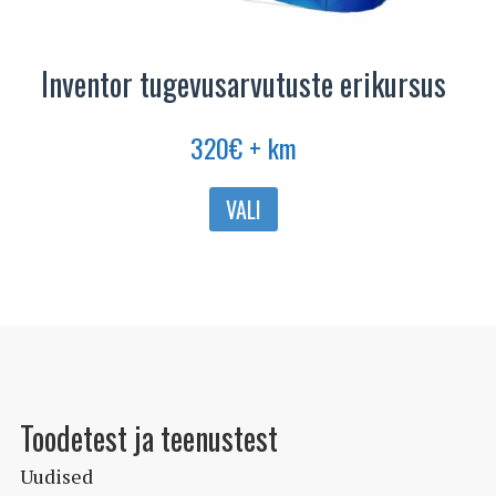
Inventor tugevusarvutuste erikursus
320
€
+ km
Sellel
VALI
tootel
on
mitu
varianti.
Valikuid
saab
teha
Toodetest ja teenustest
tootelehel.
Uudised