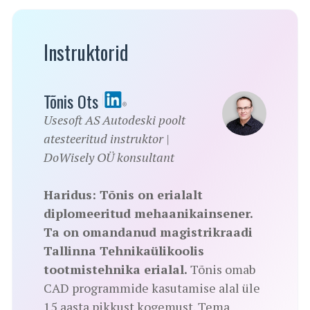
Instruktorid
Tõnis Ots
Usesoft AS Autodeski poolt
atesteeritud instruktor |
DoWisely OÜ konsultant
Haridus:
Tõnis on erialalt
diplomeeritud mehaanikainsener.
Ta on omandanud magistrikraadi
Tallinna Tehnikaülikoolis
tootmistehnika erialal.
Tõnis omab
CAD programmide kasutamise alal üle
15 aasta pikkust kogemust. Tema