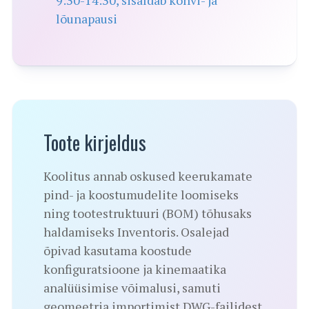
lõunapausi
Toote kirjeldus
Koolitus annab oskused keerukamate
pind- ja koostumudelite loomiseks
ning tootestruktuuri (BOM) tõhusaks
haldamiseks Inventoris. Osalejad
õpivad kasutama koostude
konfiguratsioone ja kinemaatika
analüüsimise võimalusi, samuti
geomeetria importimist DWG-failidest