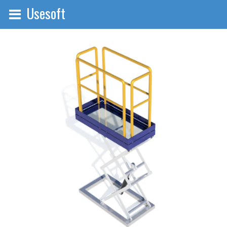
Usesoft