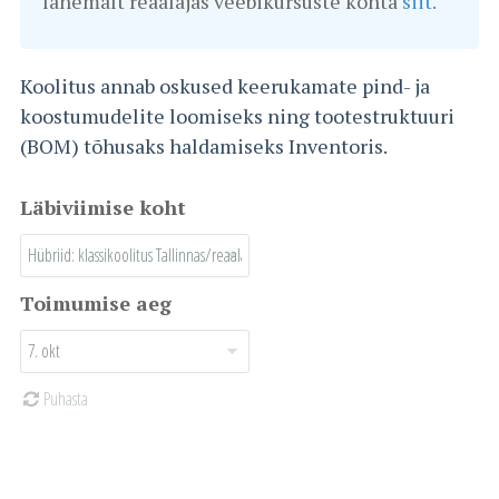
lähemalt reaalajas veebikursuste kohta
siit.
Koolitus annab oskused keerukamate pind- ja
koostumudelite loomiseks ning tootestruktuuri
(BOM) tõhusaks haldamiseks Inventoris.
Läbiviimise koht
Toimumise aeg
Puhasta