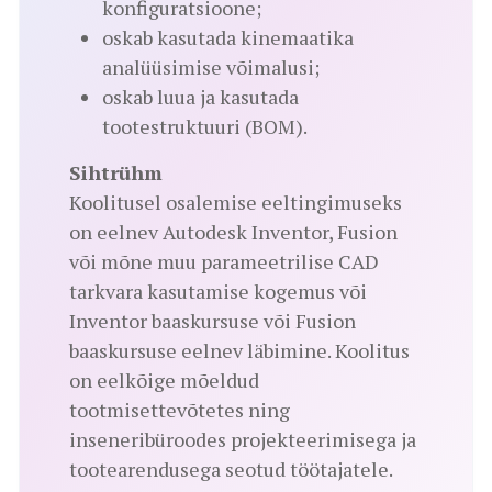
konfiguratsioone;
oskab kasutada kinemaatika
analüüsimise võimalusi;
oskab luua ja kasutada
tootestruktuuri (BOM).
Sihtrühm
Koolitusel osalemise eeltingimuseks
on eelnev Autodesk Inventor, Fusion
või mõne muu parameetrilise CAD
tarkvara kasutamise kogemus või
Inventor baaskursuse või Fusion
baaskursuse eelnev läbimine. Koolitus
on eelkõige mõeldud
tootmisettevõtetes ning
inseneribüroodes projekteerimisega ja
tootearendusega seotud töötajatele.