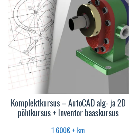
saab
teha
tootelehel.
Komplektkursus – AutoCAD alg- ja 2D
põhikursus + Inventor baaskursus
1 600
€
+ km