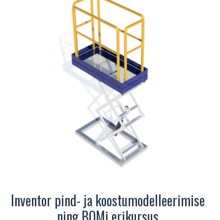
Inventor pind- ja koostumodelleerimise
ning BOMi erikursus