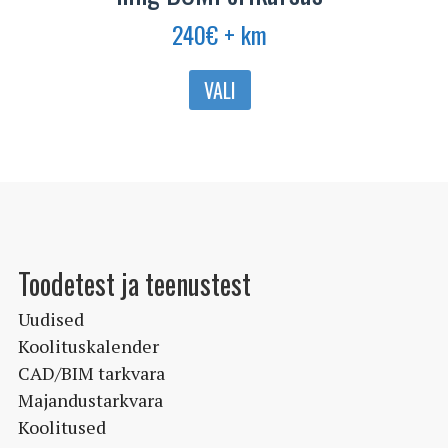
240
€
+ km
Sellel
VALI
tootel
on
mitu
varianti.
Valikuid
saab
teha
Toodetest ja teenustest
tootelehel.
Uudised
Koolituskalender
CAD/BIM tarkvara
Majandustarkvara
Koolitused