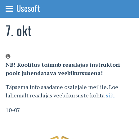
Usesoft
7. okt
NB! Koolitus toimub reaalajas instruktori
poolt juhendatava veebikursusena!
Täpsema info saadame osalejale meilile. Loe
lähemalt reaalajas veebikursuste kohta
siit.
10-07