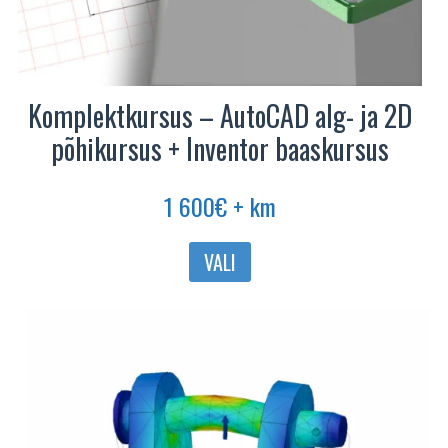
Komplektkursus – AutoCAD alg- ja 2D
põhikursus + Inventor baaskursus
1 600
€
+ km
VALI