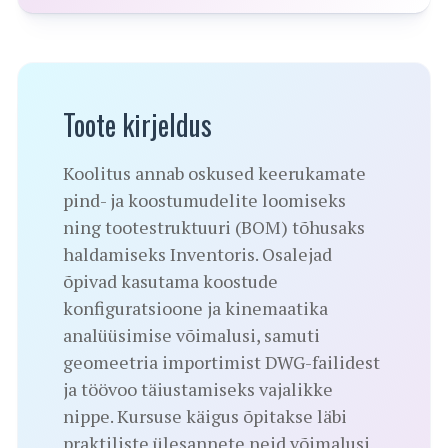
Toote kirjeldus
Koolitus annab oskused keerukamate
pind- ja koostumudelite loomiseks
ning tootestruktuuri (BOM) tõhusaks
haldamiseks Inventoris. Osalejad
õpivad kasutama koostude
konfiguratsioone ja kinemaatika
analüüsimise võimalusi, samuti
geomeetria importimist DWG-failidest
ja töövoo täiustamiseks vajalikke
nippe. Kursuse käigus õpitakse läbi
praktiliste ülesannete neid võimalusi