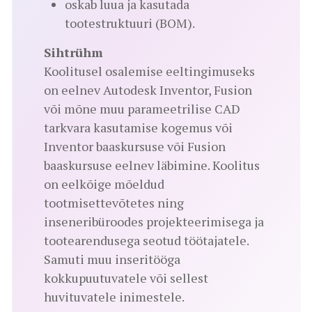
oskab luua ja kasutada
tootestruktuuri (BOM).
Sihtrühm
Koolitusel osalemise eeltingimuseks
on eelnev Autodesk Inventor, Fusion
või mõne muu parameetrilise CAD
tarkvara kasutamise kogemus või
Inventor baaskursuse või Fusion
baaskursuse eelnev läbimine. Koolitus
on eelkõige mõeldud
tootmisettevõtetes ning
inseneribüroodes projekteerimisega ja
tootearendusega seotud töötajatele.
Samuti muu inseritööga
kokkupuutuvatele või sellest
huvituvatele inimestele.