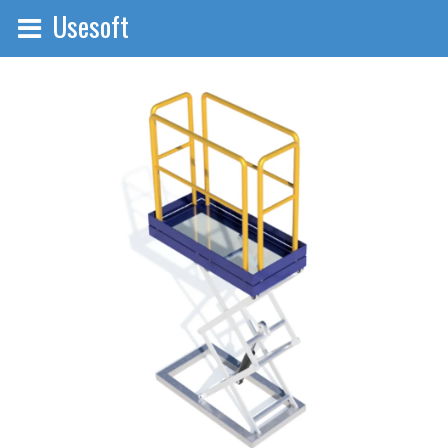
Usesoft