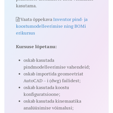
kasutama.
Vaata õppekava
Inventor pind- ja
koostumodelleerimise ning BOMi
erikursus
Kursuse lõpetanu:
oskab kasutada
pindmodelleerimise vahendeid;
oskab importida geomeetriat
AutoCAD – i (dwg) failidest;
oskab kasutada koostu
konfiguratsioone;
oskab kasutada kinemaatika
analüüsimise võimalusi;