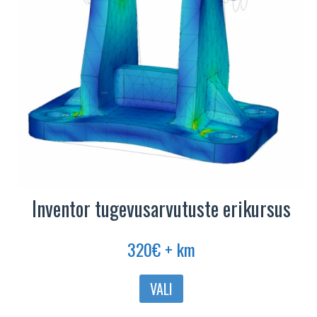
Inventor tugevusarvutuste erikursus
320
€
+ km
Sellel
VALI
tootel
on