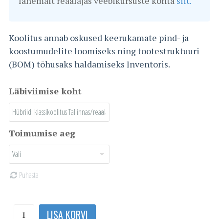
lähemalt reaalajas veebikursuste kohta
siit.
Koolitus annab oskused keerukamate pind- ja
koostumudelite loomiseks ning tootestruktuuri
(BOM) tõhusaks haldamiseks Inventoris.
Läbiviimise koht
Toimumise aeg
Puhasta
Inventor
LISA KORVI