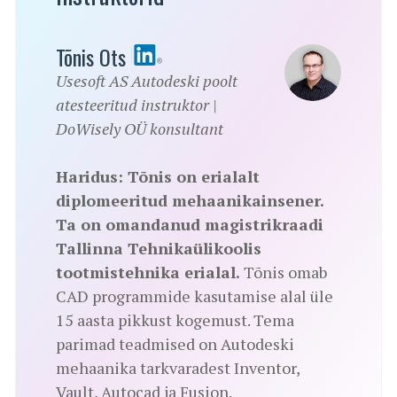
Tõnis Ots
Usesoft AS Autodeski poolt
atesteeritud instruktor |
DoWisely OÜ konsultant
Haridus:
Tõnis on erialalt
diplomeeritud mehaanikainsener.
Ta on omandanud magistrikraadi
Tallinna Tehnikaülikoolis
tootmistehnika erialal.
Tõnis omab
CAD programmide kasutamise alal üle
15 aasta pikkust kogemust. Tema
parimad teadmised on Autodeski
mehaanika tarkvaradest Inventor,
Vault, Autocad ja Fusion.