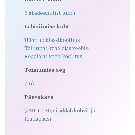
6 akadeemilist tundi
Läbiviimise koht
Hübriid: klassikoolitus
Tallinnas/reaalajas veebis
,
Reaalajas veebikoolitus
Toimumise aeg
7. okt
Päevakava
9:30-14:30, sisaldab kohvi- ja
lõunapausi