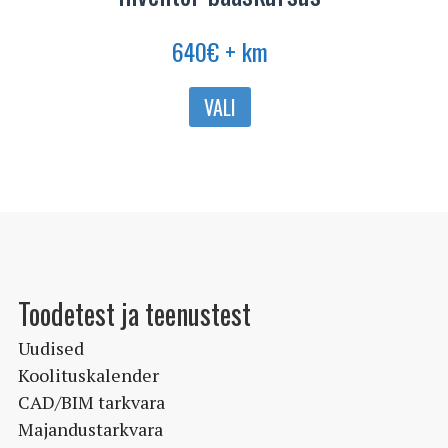
640
€
+ km
Sellel
VALI
tootel
on
mitu
varianti.
Valikuid
saab
teha
Toodetest ja teenustest
tootelehel.
Uudised
Koolituskalender
CAD/BIM tarkvara
Majandustarkvara