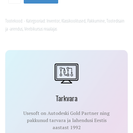
pind-
ja
koostumodelleerimise
Tootekood:
-
Kategooriad:
Inventor
,
Klassikoolitused
,
Pakkumine
,
Tootedisain
ning
ja -arendus
,
Veebikursus reaalajas
BOMi
erikursus
kogus
Tarkvara
Usesoft on Autodeski Gold Partner ning
pakkunud tarvara ja lahendusi Eestis
aastast 1992