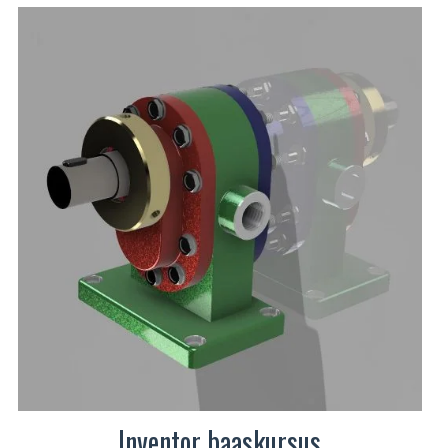
mitu
varianti.
Valikuid
saab
teha
tootelehel.
Inventor baaskursus