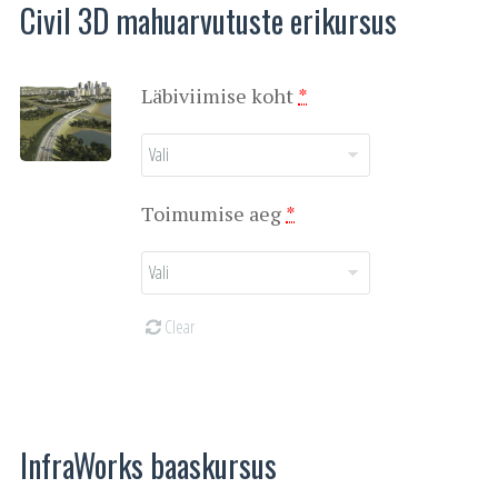
Civil 3D mahuarvutuste erikursus
(for
Läbiviimise koht
*
Civil
3D
mahuarvutuste
(for
Toimumise aeg
*
erikursus)
Civil
3D
mahuarvutuste
Clear
erikursus)
InfraWorks baaskursus