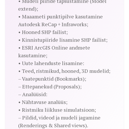
• Mudeli piiride täpsustamine (Model
extend);
• Maaameti punktipilve kasutamine
Autodesk ReCap + Infraworks;
• Hooned SHP failist;
• Kinnistupiiride lisamine SHP failist;
• ESRI ArcGIS Online andmete
kasutamine;
• Uute lahenduste lisamine:
• Teed, ristmikud, hooned, 3D mudelid;
– Vaatepunktid (Bookmarks);
– Ettepanekud (Proposals);
– Analüüsid:
• Nähtavuse analüüs;
• Ristmiku liikluse simulatsioon;
– Pildid, videod ja mudeli jagamine
(Renderings & Shared views).