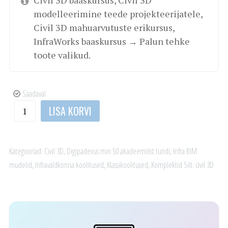
modelleerimine teede projekteerijatele,
Civil 3D mahuarvutuste erikursus,
InfraWorks baaskursus
→
Palun tehke
toote valikud.
Saadaval
Civil
LISA KORVI
3D
komplektkursus
infraspetsialistile
Kategooriad:
Civil 3D
,
Digipädevus min 50 akadeemilist tundi
,
Infra BIM
kogus
mudelid
,
Infravaldkonna koolitused
,
Klassikoolitused
,
Komplektid
Silt:
civil 3D