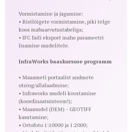
Vormistamine ja jagamine:
• Ristlõigete vormistamine, piki telge
koos mahuarvutustabeliga;
• IFC faili eksport mahu parameetri
lisamine mudelitele.
InfraWorks baaskursuse programm
• Maaameti portaalist andmete
otsing/allalaadmine;
• Infraworks mudeli koostamine
(koordinaatsüsteem!);
• Maamudel (DEM) – GEOTIFF
kasutamine;
• Ortofoto 1:10000 ja 1:2000;