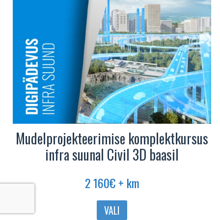
Mudelprojekteerimise komplektkursus
infra suunal Civil 3D baasil
2 160
€
+ km
VALI