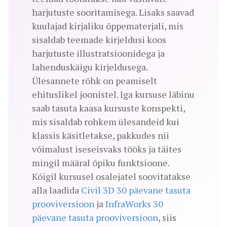
harjutuste sooritamisega. Lisaks saavad
kuulajad kirjaliku õppematerjali, mis
sisaldab teemade kirjeldusi koos
harjutuste illustratsioonidega ja
lahenduskäigu kirjeldusega.
Ülesannete rõhk on peamiselt
ehituslikel joonistel. Iga kursuse läbinu
saab tasuta kaasa kursuste konspekti,
mis sisaldab rohkem ülesandeid kui
klassis käsitletakse, pakkudes nii
võimalust iseseisvaks tööks ja täites
mingil määral õpiku funktsioone.
Kõigil kursusel osalejatel soovitatakse
alla laadida
Civil 3D 30 päevane tasuta
prooviversioon
ja
InfraWorks 30
päevane tasuta prooviversioon
, siis