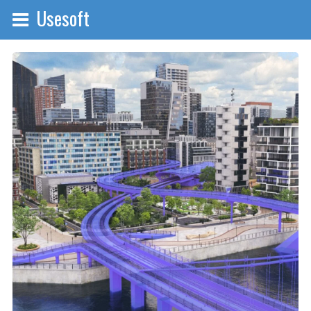
Usesoft