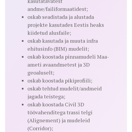
kasutatavatest
andme/failiformaatidest;
oskab seadistada ja alustada
projekte kasutades Eestis heaks
kiidetud alusfaile;
oskab kasutada ja muuta infra
ehitusinfo (BIM) mudelit;
oskab koostada pinnamudeli Maa-
ameti avaandmetest ja 3D
geoaluselt;
oskab koostada pikiprofiili;
oskab tehtud mudelit/andmeid
jagada teistega;
oskab koostada Civil 3D
töövahenditega trassi telgi
(Alignement) ja mudeleid
(Corridor);