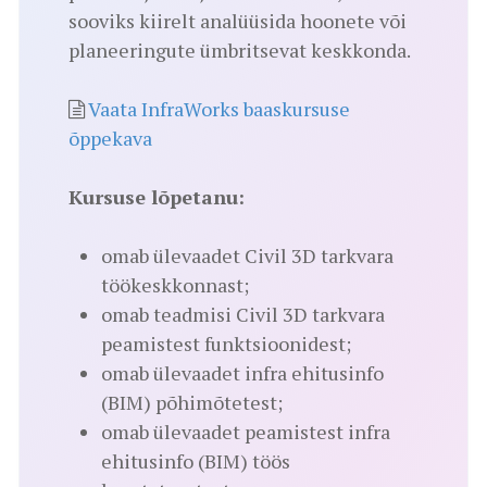
sooviks kiirelt analüüsida hoonete või
planeeringute ümbritsevat keskkonda.
Vaata InfraWorks baaskursuse
õppekava
Kursuse lõpetanu:
omab ülevaadet Civil 3D tarkvara
töökeskkonnast;
omab teadmisi Civil 3D tarkvara
peamistest funktsioonidest;
omab ülevaadet infra ehitusinfo
(BIM) põhimõtetest;
omab ülevaadet peamistest infra
ehitusinfo (BIM) töös