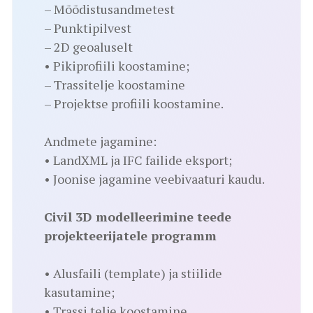
– Mõõdistusandmetest
– Punktipilvest
– 2D geoaluselt
• Pikiprofiili koostamine;
– Trassitelje koostamine
– Projektse profiili koostamine.
Andmete jagamine:
• LandXML ja IFC failide eksport;
• Joonise jagamine veebivaaturi kaudu.
Civil 3D modelleerimine teede
projekteerijatele programm
• Alusfaili (template) ja stiilide
kasutamine;
• Trassi telje koostamine