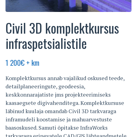
Civil 3D komplektkursus
infraspetsialistile
1 200
€
+ km
Komplektkursus annab vajalikud oskused teede,
detailplaneeringute, geodeesia,
keskkonnarajatiste jms projekteerimiseks
kaasaegsete digivahenditega. Komplektkursuse
läbinud kuulaja omandab Civil 3D tarkvaraga
inframudeli koostamise ja mahuarvestuste
baasoskused. Samuti õpitakse InfraWorks
tarkvaraga erinevatele CAD/GIS lähteandmetele