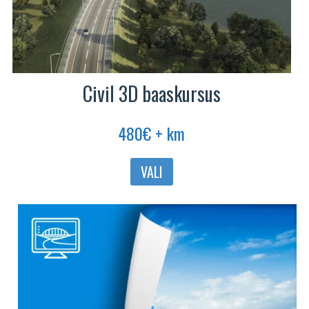
Civil 3D baaskursus
480
€
+ km
Sellel
VALI
tootel
on
mitu
varianti.
Valikuid
saab
teha
tootelehel.