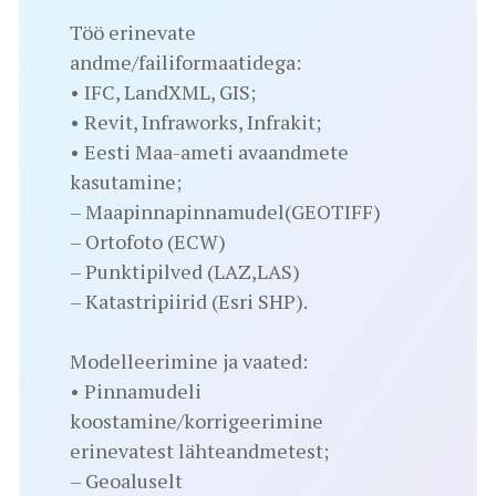
Töö erinevate
andme/failiformaatidega:
• IFC, LandXML, GIS;
• Revit, Infraworks, Infrakit;
• Eesti Maa-ameti avaandmete
kasutamine;
– Maapinnapinnamudel(GEOTIFF)
– Ortofoto (ECW)
– Punktipilved (LAZ,LAS)
– Katastripiirid (Esri SHP).
Modelleerimine ja vaated:
• Pinnamudeli
koostamine/korrigeerimine
erinevatest lähteandmetest;
– Geoaluselt