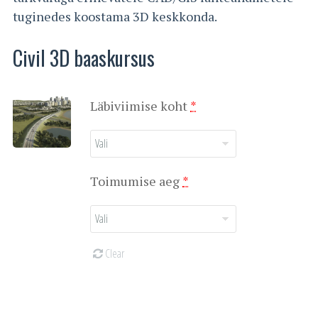
tuginedes koostama 3D keskkonda.
Civil 3D baaskursus
(for
Läbiviimise koht
*
Civil
3D
baaskursus)
(for
Toimumise aeg
*
Civil
3D
baaskursus)
Clear