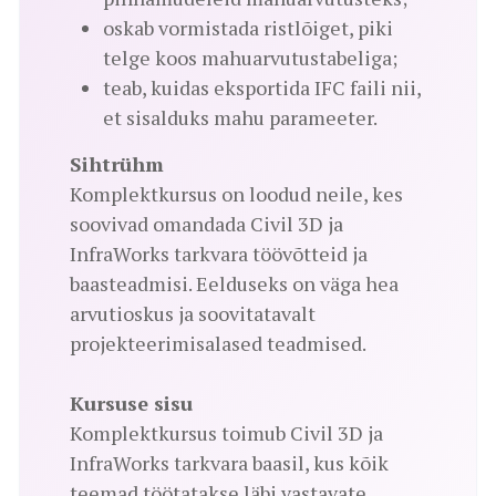
oskab vormistada ristlõiget, piki
telge koos mahuarvutustabeliga;
teab, kuidas eksportida IFC faili nii,
et sisalduks mahu parameeter.
Sihtrühm
Komplektkursus on loodud neile, kes
soovivad omandada Civil 3D ja
InfraWorks tarkvara töövõtteid ja
baasteadmisi. Eelduseks on väga hea
arvutioskus ja soovitatavalt
projekteerimisalased teadmised.
Kursuse sisu
Komplektkursus toimub Civil 3D ja
InfraWorks tarkvara baasil, kus kõik
teemad töötatakse läbi vastavate