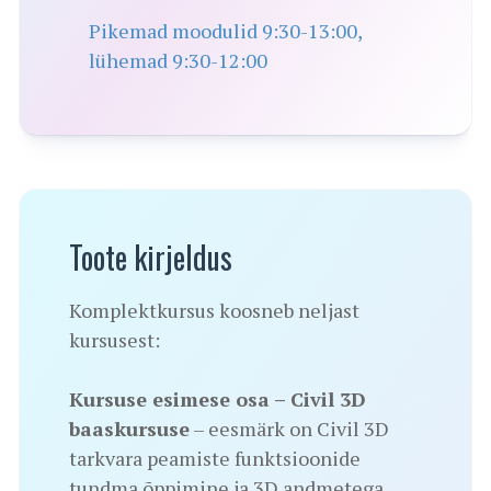
Pikemad moodulid 9:30-13:00,
lühemad 9:30-12:00
Toote kirjeldus
Komplektkursus koosneb neljast
kursusest:
Kursuse esimese osa – Civil 3D
baaskursuse
– eesmärk on Civil 3D
tarkvara peamiste funktsioonide
tundma õppimine ja 3D andmetega