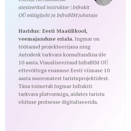
atesteeritud instruktor | Infrakit
OÜ müügijuht ja InfraBIM juhataja
Haridus: Eesti Maaülikool,
veemajanduse eriala.
Ingmar on
töötanud projekteerijana ning
Autodesk tarkvara konsultandina üle
10 aasta. Visualiseerinud InfraBIM OÜ
ettevõttega enamuse Eesti viimase 10
aasta suurematest taristuprojektidest.
Täna toimetab Ingmar Infrakiti
tarkvara platvormiga, aidates taristu
ehituse protsesse digitaliseerida.