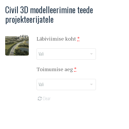
Civil 3D modelleerimine teede
projekteerijatele
(for
Läbiviimise koht
*
Civil
3D
modelleerimise
(for
Toimumise aeg
*
kursus
Civil
teede
3D
projekteerijale)
modelleerimise
Clear
kursus
teede
projekteerijale)