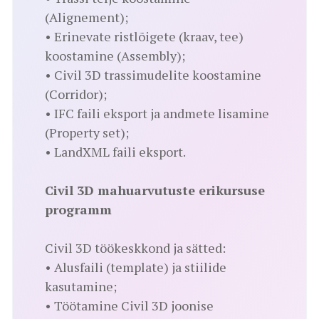
(Alignement);
• Erinevate ristlõigete (kraav, tee)
koostamine (Assembly);
• Civil 3D trassimudelite koostamine
(Corridor);
• IFC faili eksport ja andmete lisamine
(Property set);
• LandXML faili eksport.
Civil 3D mahuarvutuste erikursuse
programm
Civil 3D töökeskkond ja sätted:
• Alusfaili (template) ja stiilide
kasutamine;
• Töötamine Civil 3D joonise