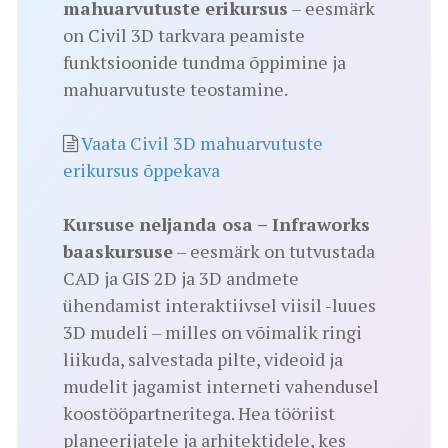
mahuarvutuste erikursus
– eesmärk
on Civil 3D tarkvara peamiste
funktsioonide tundma õppimine ja
mahuarvutuste teostamine.
Vaata Civil 3D mahuarvutuste
erikursus õppekava
Kursuse neljanda osa – Infraworks
baaskursuse
– eesmärk on tutvustada
CAD ja GIS 2D ja 3D andmete
ühendamist interaktiivsel viisil -luues
3D mudeli – milles on võimalik ringi
liikuda, salvestada pilte, videoid ja
mudelit jagamist interneti vahendusel
koostööpartneritega. Hea tööriist
planeerijatele ja arhitektidele, kes