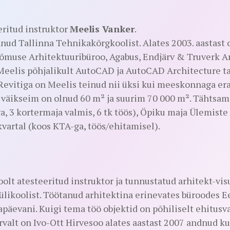
eritud instruktor
Meelis Vanker
.
nud Tallinna Tehnikakõrgkoolist. Alates 2003. aastast 
õõmuse Arhitektuuribüroo, Agabus, Endjärv & Truverk Ar
elis põhjalikult AutoCAD ja AutoCAD Architecture tark
Revitiga on Meelis teinud nii üksi kui meeskonnaga er
 väikseim on olnud 60 m² ja suurim 70 000 m². Tähtsam
a, 3 kortermaja valmis, 6 tk töös), Öpiku maja Ülemiste
vartal (koos KTA-ga, töös/ehitamisel).
oolt atesteeritud instruktor ja tunnustatud arhitekt-vi
ülikoolist. Töötanud arhitektina erinevates büroodes Ee
napäevani. Kuigi tema töö objektid on põhiliselt ehitus
valt on Ivo-Ott Hirvesoo alates aastast 2007 andnud ku