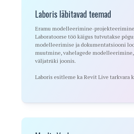
Laboris läbitavad teemad
Eramu modelleerimine-projekteerimine t
Laboratoorse töö käigus tutvutakse põg
modelleerimise ja dokumentatsiooni loom
muutmine, vahelagede modelleerimine, 
väljatrüki joonis.
Laboris esitleme ka Revit Live tarkvara k