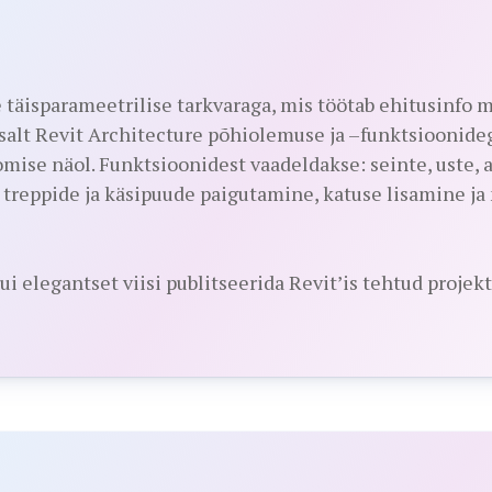
äisparameetrilise tarkvaraga, mis töötab ehitusinfo 
usalt Revit Architecture põhiolemuse ja –funktsioonid
ise näol. Funktsioonidest vaadeldakse: seinte, uste, 
treppide ja käsipuude paigutamine, katuse lisamine j
ui elegantset viisi publitseerida Revit’is tehtud projek