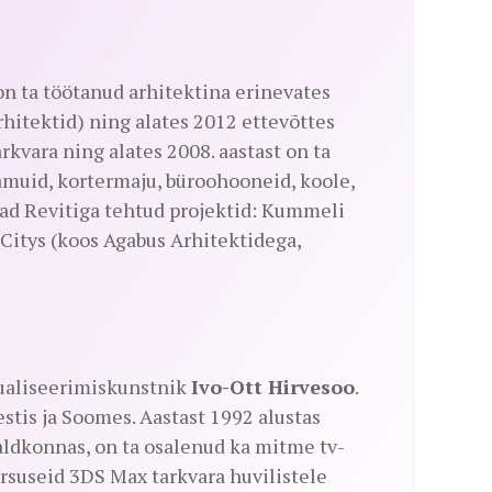
on ta töötanud arhitektina erinevates
hitektid) ning alates 2012 ettevõttes
vara ning alates 2008. aastast on ta
amuid, kortermaju, büroohooneid, koole,
ad Revitiga tehtud projektid: Kummeli
 Citys (koos Agabus Arhitektidega,
sualiseerimiskunstnik
Ivo-Ott Hirvesoo
.
stis ja Soomes. Aastast 1992 alustas
valdkonnas, on ta osalenud ka mitme tv-
rsuseid 3DS Max tarkvara huvilistele