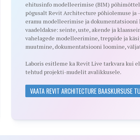
ehitusinfo modelleerimise (BIM) põhimõttel.
põgusalt Revit Architecture põhiolemuse ja
eramu modelleerimise ja dokumentatsiooni l
vaadeldakse: seinte, uste, akende ja klaasse
vahelagede modelleerimine, treppide ja käsi
muutmine, dokumentatsiooni loomine, väljat
Laboris esitleme ka Revit Live tarkvara kui el
tehtud projekti-mudelit avalikkusele.
VAATA REVIT ARCHITECTURE BAASKURSUSE 