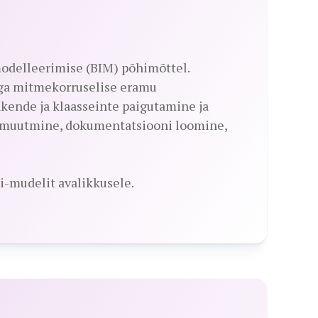
modelleerimise (BIM) põhimõttel.
ega mitmekorruselise eramu
akende ja klaasseinte paigutamine ja
a muutmine, dokumentatsiooni loomine,
ti-mudelit avalikkusele.