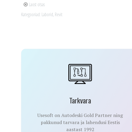
Laost otsas
Kategooriad:
Laborid
,
Revit
Tarkvara
Usesoft on Autodeski Gold Partner ning
pakkunud tarvara ja lahendusi Eestis
aastast 1992