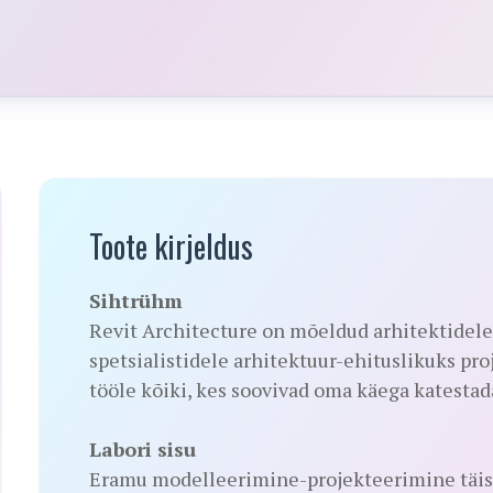
Toote kirjeldus
Sihtrühm
Revit Architecture on mõeldud arhitektidele 
spetsialistidele arhitektuur-ehituslikuks pr
tööle kõiki, kes soovivad oma käega katestad
Labori sisu
Eramu modelleerimine-projekteerimine täisp