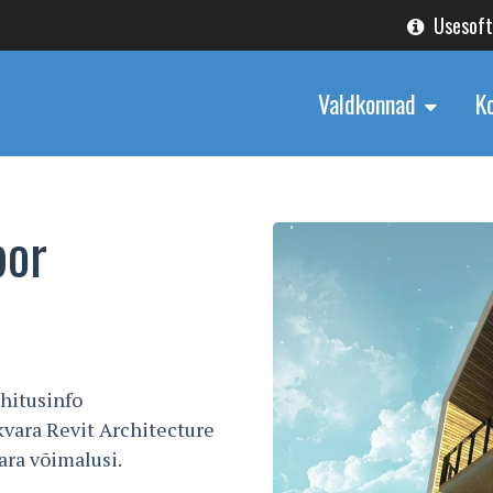
Usesof
Valdkonnad
K
bor
hitusinfo
vara Revit Architecture
ara võimalusi.