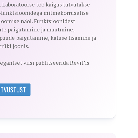
 Laboratoorse töö käigus tutvutakse
 –funktsioonidega mitmekorruselise
oomise näol. Funktsioonidest
inte paigutamine ja muutmine,
puude paigutamine, katuse lisamine ja
rüki joonis.
egantset viisi publitseerida Revit’is
TUTVUSTUST