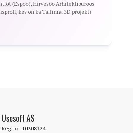
htiöt (Espoo), Hirvesoo Arhitektibüroos
sproff, kes on ka Tallinna 3D projekti
Usesoft AS
Reg. nr.: 10308124