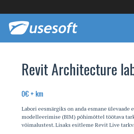
Revit Architecture la
0
€
+ km
Labori eesmärgiks on anda esmane ülevaade e
modelleerimise (BIM) põhimõttel töötava tark
võimalustest. Lisaks esitleme Revit Live tarkv