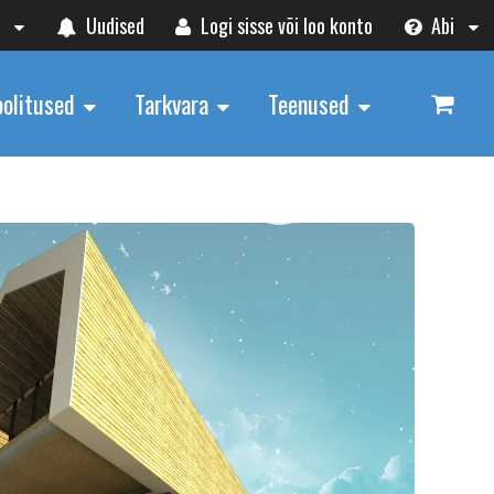
t
Uudised
Logi sisse või loo konto
Abi
oolitused
Tarkvara
Teenused