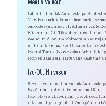
Meelis Vanker
Laborit juhendab Autodeski poolt ateste
Meelis on arhitektuurialase hariduse saa
büroodes (Arhitekt 11, Allianss, Kalle R
Hüperruum OÜ. Töövahenditest tunneb Me
veendunud Revit Architecture kasutaja. 
multifunktsionaalseid hooneid, nendest
kvartal Tartus (koos Agabus Arhitektideg
töös/ehitamisel), Tartu vana kaubamaja k
Ivo-Ott Hirvesoo
Revit Live teemat tutvustab Autodeski p
Ivo-Ott on arhitekti kutse saanud Kunsti
tööd 3D visualiseerijana ja teeb seda tä
reklaamklipi tegemisel. Oma põhitöö kõr