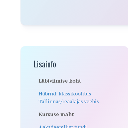
Lisainfo
Läbiviimise koht
Hübriid: klassikoolitus
Tallinnas/reaalajas veebis
Kursuse maht
4 akadeemilist tundi