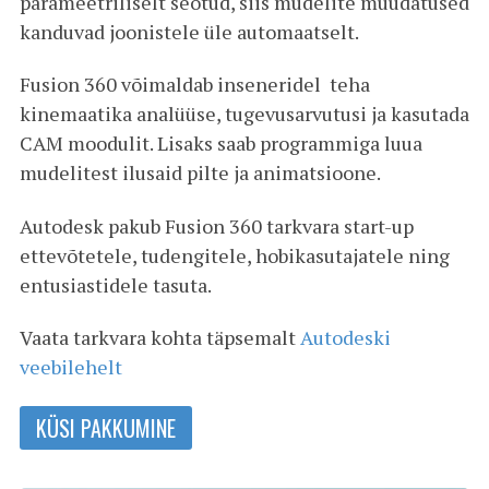
parameetriliselt seotud, siis mudelite muudatused
kanduvad joonistele üle automaatselt.
Fusion 360 võimaldab inseneridel teha
kinemaatika analüüse, tugevusarvutusi ja kasutada
CAM moodulit. Lisaks saab programmiga luua
mudelitest ilusaid pilte ja animatsioone.
Autodesk pakub Fusion 360 tarkvara start-up
ettevõtetele, tudengitele, hobikasutajatele ning
entusiastidele tasuta.
Vaata tarkvara kohta täpsemalt
Autodeski
veebilehelt
KÜSI PAKKUMINE