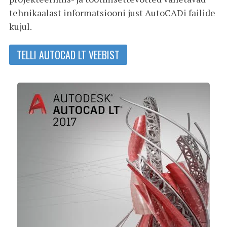
tehnikaalast informatsiooni just AutoCADi failide
kujul.
TELLI AUTOCAD LT VEEBIST