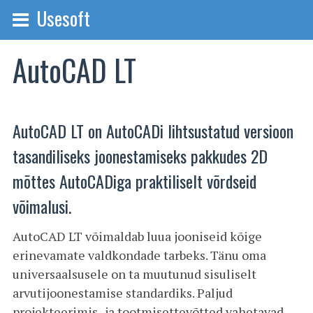
Usesoft
AutoCAD LT
AutoCAD LT on AutoCADi lihtsustatud versioon
tasandiliseks joonestamiseks pakkudes 2D
mõttes AutoCADiga praktiliselt võrdseid
võimalusi.
AutoCAD LT võimaldab luua jooniseid kõige
erinevamate valdkondade tarbeks. Tänu oma
universaalsusele on ta muutunud sisuliselt
arvutijoonestamise standardiks. Paljud
projekteerimis- ja tootmisettevõtted vahetavad