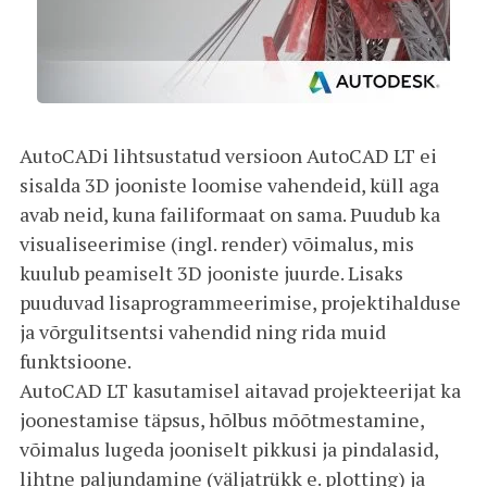
AutoCADi lihtsustatud versioon AutoCAD LT ei
sisalda 3D jooniste loomise vahendeid, küll aga
avab neid, kuna failiformaat on sama. Puudub ka
visualiseerimise (ingl. render) võimalus, mis
kuulub peamiselt 3D jooniste juurde. Lisaks
puuduvad lisaprogrammeerimise, projektihalduse
ja võrgulitsentsi vahendid ning rida muid
funktsioone.
AutoCAD LT kasutamisel aitavad projekteerijat ka
joonestamise täpsus, hõlbus mõõtmestamine,
võimalus lugeda jooniselt pikkusi ja pindalasid,
lihtne paljundamine (väljatrükk e. plotting) ja