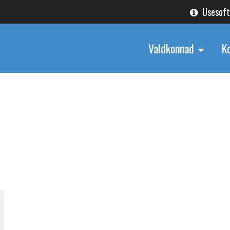
Usesof
Valdkonnad
K