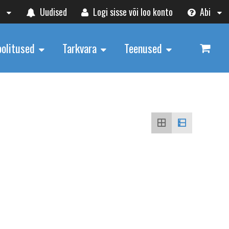
t
Uudised
Logi sisse või loo konto
Abi
oolitused
Tarkvara
Teenused