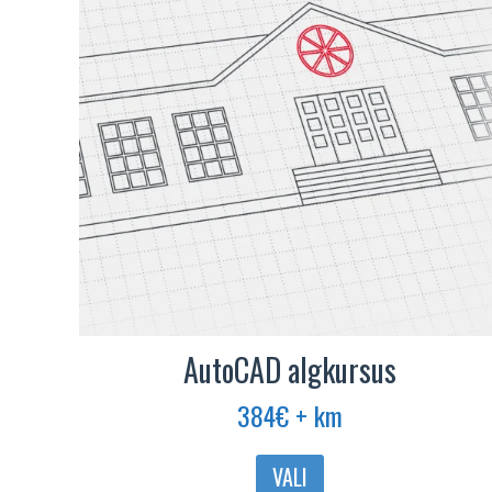
AutoCAD algkursus
384
€
+ km
Sellel
VALI
tootel