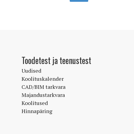
on
mitu
varianti.
Valikuid
saab
teha
tootelehel.
Toodetest ja teenustest
Uudised
Koolituskalender
CAD/BIM tarkvara
Majandustarkvara
Koolitused
Hinnapäring