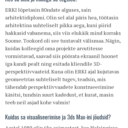
ERKI lõpetasin 80ndate alguses, sain
arhitektidiplomi. Olin sel alal päris hea, töötasin
arhitektina suhteliselt pikka aega, kuni piirid
hakkasid vabanema, siis viis elukäik mind korraks
Soome. Tookord oli see tuntavalt välismaa. Nägin,
kuidas kolleegid oma projekte arvutitesse
vormistavad, saavad siis pöörata ekraanil hoonet
iga kandi pealt ning esitada kliendile 3D-
perspektiivvaateid. Kuna olin ERKI ajal kujutavas
geomeetrias suhteliselt tugev, teadsin, mis
tähendab perspektiivvaadete konstrueerimine
käsitsi, tundsin suurt kadedust, et kurat, masin
teeb neil asjad kohe valmis!
Kuidas sa visualiseerimise ja 3ds Max-ini jõudsid?
Aastal 1989 olin üks esimestest, kes Helsingisse