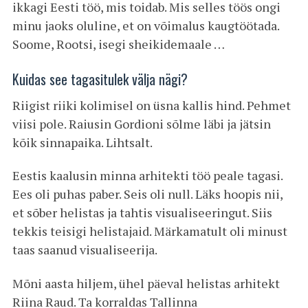
ikkagi Eesti töö, mis toidab. Mis selles töös ongi
minu jaoks oluline, et on võimalus kaugtöötada.
Soome, Rootsi, isegi sheikidemaale …
Kuidas see tagasitulek välja nägi?
Riigist riiki kolimisel on üsna kallis hind. Pehmet
viisi pole. Raiusin Gordioni sõlme läbi ja jätsin
kõik sinnapaika. Lihtsalt.
Eestis kaalusin minna arhitekti töö peale tagasi.
Ees oli puhas paber. Seis oli null. Läks hoopis nii,
et sõber helistas ja tahtis visualiseeringut. Siis
tekkis teisigi helistajaid. Märkamatult oli minust
taas saanud visualiseerija.
Mõni aasta hiljem, ühel päeval helistas arhitekt
Riina Raud. Ta korraldas Tallinna