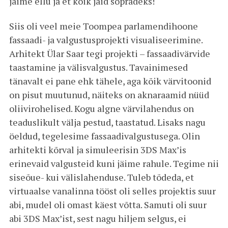
jäime ellu ja et kõik jäid sõpradeks!
Siis oli veel meie Toompea parlamendihoone
fassaadi- ja valgustusprojekti visualiseerimine.
Arhitekt Ülar Saar tegi projekti – fassaadivärvide
taastamine ja välisvalgustus. Tavainimesed
tänavalt ei pane ehk tähele, aga kõik värvitoonid
on pisut muutunud, näiteks on aknaraamid nüüd
oliivirohelised. Kogu algne värvilahendus on
teaduslikult välja pestud, taastatud. Lisaks nagu
öeldud, tegelesime fassaadivalgustusega. Olin
arhitekti kõrval ja simuleerisin 3DS Max’is
erinevaid valgusteid kuni jäime rahule. Tegime nii
siseõue- kui välislahenduse. Tuleb tõdeda, et
virtuaalse vanalinna tööst oli selles projektis suur
abi, mudel oli omast käest võtta. Samuti oli suur
abi 3DS Max’ist, sest nagu hiljem selgus, ei