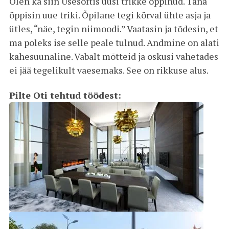
Olen ka siin Usesoftis uusi trikke õppinud. Täna
õppisin uue triki. Õpilane tegi kõrval ühte asja ja
ütles, “näe, tegin niimoodi.” Vaatasin ja tõdesin, et
ma poleks ise selle peale tulnud. Andmine on alati
kahesuunaline. Vabalt mõtteid ja oskusi vahetades
ei jää tegelikult vaesemaks. See on rikkuse alus.
Pilte Oti tehtud töödest: