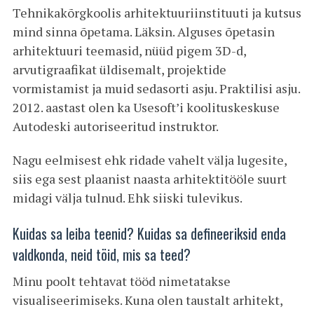
Tehnikakõrgkoolis arhitektuuriinstituuti ja kutsus
mind sinna õpetama. Läksin. Alguses õpetasin
arhitektuuri teemasid, nüüd pigem 3D-d,
arvutigraafikat üldisemalt, projektide
vormistamist ja muid sedasorti asju. Praktilisi asju.
2012. aastast olen ka Usesoft’i koolituskeskuse
Autodeski autoriseeritud instruktor.
Nagu eelmisest ehk ridade vahelt välja lugesite,
siis ega sest plaanist naasta arhitektitööle suurt
midagi välja tulnud. Ehk siiski tulevikus.
Kuidas sa leiba teenid? Kuidas sa defineeriksid enda
valdkonda, neid töid, mis sa teed?
Minu poolt tehtavat tööd nimetatakse
visualiseerimiseks. Kuna olen taustalt arhitekt,