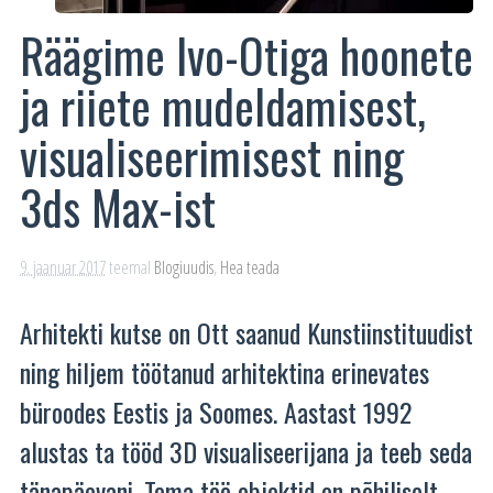
Räägime Ivo-Otiga hoonete
ja riiete mudeldamisest,
visualiseerimisest ning
3ds Max-ist
9. jaanuar 2017
teemal
Blogiuudis
,
Hea teada
Arhitekti kutse on Ott saanud Kunstiinstituudist
ning hiljem töötanud arhitektina erinevates
büroodes Eestis ja Soomes. Aastast 1992
alustas ta tööd 3D visualiseerijana ja teeb seda
tänapäevani. Tema töö objektid on põhiliselt