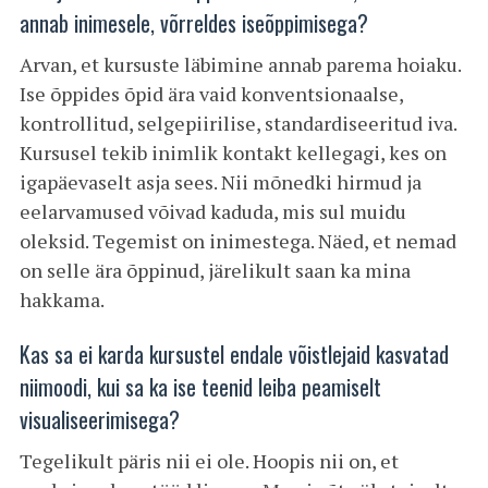
annab inimesele, võrreldes iseõppimisega?
Arvan, et kursuste läbimine annab parema hoiaku.
Ise õppides õpid ära vaid konventsionaalse,
kontrollitud, selgepiirilise, standardiseeritud iva.
Kursusel tekib inimlik kontakt kellegagi, kes on
igapäevaselt asja sees. Nii mõnedki hirmud ja
eelarvamused võivad kaduda, mis sul muidu
oleksid. Tegemist on inimestega. Näed, et nemad
on selle ära õppinud, järelikult saan ka mina
hakkama.
Kas sa ei karda kursustel endale võistlejaid kasvatad
niimoodi, kui sa ka ise teenid leiba peamiselt
visualiseerimisega?
Tegelikult päris nii ei ole. Hoopis nii on, et