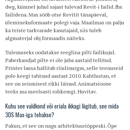
dwg, kümnel juhul sajast tulevad Revit-i failid .fbx
failidena. Max sööb otse Revitit tänapäeval,
üleminekuformaate polegi vaja. Maailmas on palju
ka teiste tarkvarade kasutajaid, siis tuleb
algmaterjal obj formaadis näiteks.
Tulemuseks oodatakse reeglina pilti failikujul.
Paberkandjal pilte ei ole juba aastaid tellitud.
Printer lausa hallitab riiulinurgas, selle teenuseid
pole keegi tahtnud aastast 2010. Kahtlustan, et
see on seismisest rikki läinud. Animatsioone
teeks ma meelsasti rohkemgi. Huvitav.
Kuhu see valdkond või eriala ikkagi liigitub, see mida
3DS Max-iga tehakse?
Pakun, et see on nagu arhitektuuriõppeski. Õpe