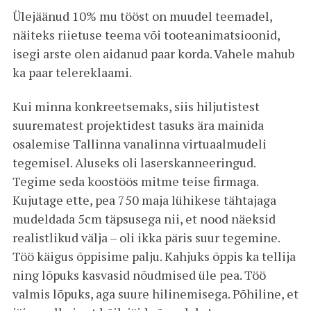
Ülejäänud 10% mu tööst on muudel teemadel,
näiteks riietuse teema või tooteanimatsioonid,
isegi arste olen aidanud paar korda. Vahele mahub
ka paar telereklaami.
Kui minna konkreetsemaks, siis hiljutistest
suurematest projektidest tasuks ära mainida
osalemise Tallinna vanalinna virtuaalmudeli
tegemisel. Aluseks oli laserskanneeringud.
Tegime seda koostöös mitme teise firmaga.
Kujutage ette, pea 750 maja lühikese tähtajaga
mudeldada 5cm täpsusega nii, et nood näeksid
realistlikud välja – oli ikka päris suur tegemine.
Töö käigus õppisime palju. Kahjuks õppis ka tellija
ning lõpuks kasvasid nõudmised üle pea. Töö
valmis lõpuks, aga suure hilinemisega. Põhiline, et