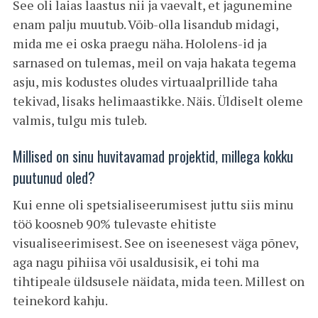
See oli laias laastus nii ja vaevalt, et jagunemine
enam palju muutub. Võib-olla lisandub midagi,
mida me ei oska praegu näha. Hololens-id ja
sarnased on tulemas, meil on vaja hakata tegema
asju, mis kodustes oludes virtuaalprillide taha
tekivad, lisaks helimaastikke. Näis. Üldiselt oleme
valmis, tulgu mis tuleb.
Millised on sinu huvitavamad projektid, millega kokku
puutunud oled?
Kui enne oli spetsialiseerumisest juttu siis minu
töö koosneb 90% tulevaste ehitiste
visualiseerimisest. See on iseenesest väga põnev,
aga nagu pihiisa või usaldusisik, ei tohi ma
tihtipeale üldsusele näidata, mida teen. Millest on
teinekord kahju.