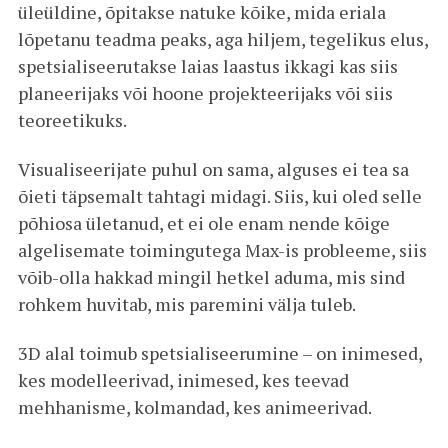
üleüldine, õpitakse natuke kõike, mida eriala
lõpetanu teadma peaks, aga hiljem, tegelikus elus,
spetsialiseerutakse laias laastus ikkagi kas siis
planeerijaks või hoone projekteerijaks või siis
teoreetikuks.
Visualiseerijate puhul on sama, alguses ei tea sa
õieti täpsemalt tahtagi midagi. Siis, kui oled selle
põhiosa ületanud, et ei ole enam nende kõige
algelisemate toimingutega Max-is probleeme, siis
võib-olla hakkad mingil hetkel aduma, mis sind
rohkem huvitab, mis paremini välja tuleb.
3D alal toimub spetsialiseerumine – on inimesed,
kes modelleerivad, inimesed, kes teevad
mehhanisme, kolmandad, kes animeerivad.