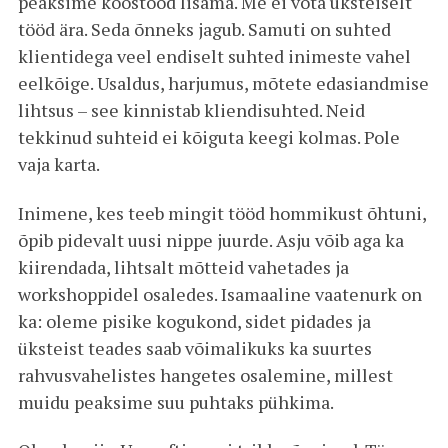
peaksime koostööd lisama. Me ei võta üksteiselt
tööd ära. Seda õnneks jagub. Samuti on suhted
klientidega veel endiselt suhted inimeste vahel
eelkõige. Usaldus, harjumus, mõtete edasiandmise
lihtsus – see kinnistab kliendisuhted. Neid
tekkinud suhteid ei kõiguta keegi kolmas. Pole
vaja karta.
Inimene, kes teeb mingit tööd hommikust õhtuni,
õpib pidevalt uusi nippe juurde. Asju võib aga ka
kiirendada, lihtsalt mõtteid vahetades ja
workshoppidel osaledes. Isamaaline vaatenurk on
ka: oleme pisike kogukond, sidet pidades ja
üksteist teades saab võimalikuks ka suurtes
rahvusvahelistes hangetes osalemine, millest
muidu peaksime suu puhtaks pühkima.