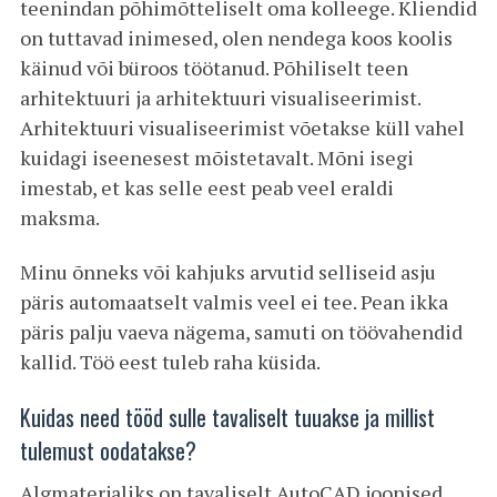
teenindan põhimõtteliselt oma kolleege. Kliendid
on tuttavad inimesed, olen nendega koos koolis
käinud või büroos töötanud. Põhiliselt teen
arhitektuuri ja arhitektuuri visualiseerimist.
Arhitektuuri visualiseerimist võetakse küll vahel
kuidagi iseenesest mõistetavalt. Mõni isegi
imestab, et kas selle eest peab veel eraldi
maksma.
Minu õnneks või kahjuks arvutid selliseid asju
päris automaatselt valmis veel ei tee. Pean ikka
päris palju vaeva nägema, samuti on töövahendid
kallid. Töö eest tuleb raha küsida.
Kuidas need tööd sulle tavaliselt tuuakse ja millist
tulemust oodatakse?
Algmaterjaliks on tavaliselt AutoCAD joonised,