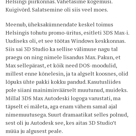
Helsingi piirkonnas. Vahetasime kogemusi.
Kuigivõrd. Salatsemine oli siis veel moes.
Meenub, üheksakümnendate keskel toimus
Helsingis tohutu promo-üritus, esitleti 3DS Max-i.
Uudiseks oli, et see töötas Windows keskkonnas.
Siis sai 3D Studio ka sellise välimuse nagu tal
praegu on ning nimele lisandus Max. Pakun, et
Max sellepärast, et kõik need DOS-moodulid,
millest enne kõnelesin, ja ta algselt koosnes, olid
lõpuks ühte pakki kokku pandud. Kasutusliides
pole siiani mainimisväärselt muutunud, muideks.
Millal 3DS Max Autodeski logoga varustati, ma
täpselt ei mäleta, aga enam vähem samal ajal
nimemuutusega. Suurt dramaatikat selles polnud,
sest oli ju Autodesk see, kes aitas 3D Studio’t
müüa ju algusest peale.