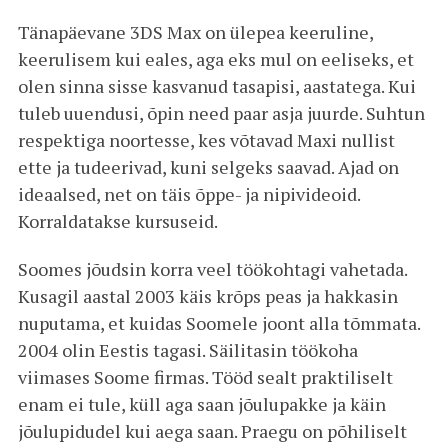
Tänapäevane 3DS Max on ülepea keeruline,
keerulisem kui eales, aga eks mul on eeliseks, et
olen sinna sisse kasvanud tasapisi, aastatega. Kui
tuleb uuendusi, õpin need paar asja juurde. Suhtun
respektiga noortesse, kes võtavad Maxi nullist
ette ja tudeerivad, kuni selgeks saavad. Ajad on
ideaalsed, net on täis õppe- ja nipivideoid.
Korraldatakse kursuseid.
Soomes jõudsin korra veel töökohtagi vahetada.
Kusagil aastal 2003 käis krõps peas ja hakkasin
nuputama, et kuidas Soomele joont alla tõmmata.
2004 olin Eestis tagasi. Säilitasin töökoha
viimases Soome firmas. Tööd sealt praktiliselt
enam ei tule, küll aga saan jõulupakke ja käin
jõulupidudel kui aega saan. Praegu on põhiliselt