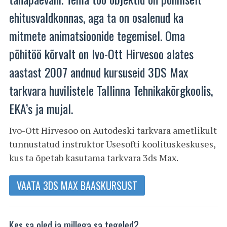
ehitusvaldkonnas, aga ta on osalenud ka
mitmete animatsioonide tegemisel. Oma
põhitöö kõrvalt on Ivo-Ott Hirvesoo alates
aastast 2007 andnud kursuseid 3DS Max
tarkvara huvilistele Tallinna Tehnikakõrgkoolis,
EKA’s ja mujal.
Ivo-Ott Hirvesoo on Autodeski tarkvara ametlikult
tunnustatud instruktor Usesofti koolituskeskuses,
kus ta õpetab kasutama tarkvara 3ds Max.
VAATA 3DS MAX BAASKURSUST
Kes sa oled ja millega sa tegeled?