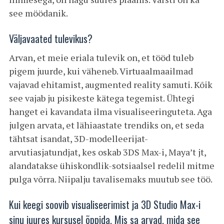
see möödanik.
Väljavaated tulevikus?
Arvan, et meie eriala tulevik on, et tööd tuleb
pigem juurde, kui väheneb. Virtuaalmaailmad
vajavad ehitamist, augmented reality samuti. Kõik
see vajab ju pisikeste kätega tegemist. Ühtegi
hanget ei kavandata ilma visualiseeringuteta. Aga
julgen arvata, et lähiaastate trendiks on, et seda
tähtsat isandat, 3D-modelleerijat-
arvutiasjatundjat, kes oskab 3DS Max-i, Maya’t jt,
alandatakse ühiskondlik-sotsiaalsel redelil mitme
pulga võrra. Niipalju tavalisemaks muutub see töö.
Kui keegi soovib visualiseerimist ja 3D Studio Max-i
sinu juures kursusel õppida. Mis sa arvad, mida see