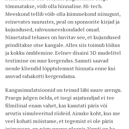
tõmmatakse, võib olla hinnaline. Hi-tech.
Meeskond tellib võib-olla kümmekond niisugust,
erinevates suurustes, peal on sponsorite kirjad ja
kujundused, rahvusmeeskondadel omad.
Nimetatud tehases on huvitav see, et kujundused
prinditakse otse kangale. Alles siis toimub lõikus
ja kokku õmblemine. Eelnev disaini 3D mudelitel
testimine on suur kergendus. Samuti saavad
nende kliendid lõpptulemust hinnata enne kui
asuvad rahakotti kergendama.
Kangasimulatsioonid on teinud läbi suure arengu.
Praegu julgen öelda, et isegi asjatundjad ei tee
filmilinal enam vahet, kas kasutati päris või
arvutis simuleeritud riideid. Ainuke koht, kus me
veel kohati mõistame, et tegemist ei ole päris
inimesega, on nägu suures plaanis. Varsti on ka