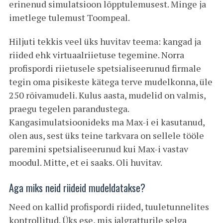
erinenud simulatsioon lõpptulemusest. Minge ja
imetlege tulemust Toompeal.
Hiljuti tekkis veel üks huvitav teema: kangad ja
riided ehk virtuaalriietuse tegemine. Norra
profispordi riietusele spetsialiseerunud firmale
tegin oma pisikeste kätega terve mudelkonna, üle
250 rõivamudeli. Kulus aasta, mudelid on valmis,
praegu tegelen parandustega.
Kangasimulatsioonideks ma Max-i ei kasutanud,
olen aus, sest üks teine tarkvara on sellele tööle
paremini spetsialiseerunud kui Max-i vastav
moodul. Mitte, et ei saaks. Oli huvitav.
Aga miks neid riideid mudeldatakse?
Need on kallid profispordi riided, tuuletunnelites
kontrollitud. Üks ese, mis jalgratturile selga