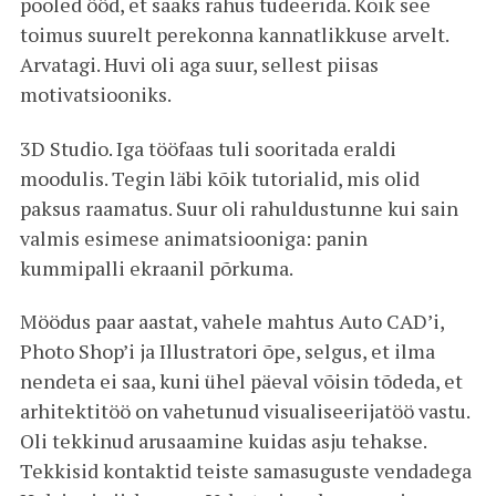
pooled ööd, et saaks rahus tudeerida. Kõik see
toimus suurelt perekonna kannatlikkuse arvelt.
Arvatagi. Huvi oli aga suur, sellest piisas
motivatsiooniks.
3D Studio. Iga tööfaas tuli sooritada eraldi
moodulis. Tegin läbi kõik tutorialid, mis olid
paksus raamatus. Suur oli rahuldustunne kui sain
valmis esimese animatsiooniga: panin
kummipalli ekraanil põrkuma.
Möödus paar aastat, vahele mahtus Auto CAD’i,
Photo Shop’i ja Illustratori õpe, selgus, et ilma
nendeta ei saa, kuni ühel päeval võisin tõdeda, et
arhitektitöö on vahetunud visualiseerijatöö vastu.
Oli tekkinud arusaamine kuidas asju tehakse.
Tekkisid kontaktid teiste samasuguste vendadega