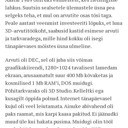
lahkus. Suutsin sealsetele ülemustele üsna pea
selgeks teha, et mul on arvutite osas tõsi taga.
Peale aastast veenmist investeeriti lõpuks, et luua
3D-arvutitöökoht, saabusid kastid esimese arvuti
ja tarkvaradega, mille hind kokku oli isegi
tänapäevases mõistes üsna ulmeline.
Arvuti oli DEC, sel oli juba siis võimas
graafikakiirendi, 1280×1024 tavalisest lamedam
ekraan, arusaamatult suur 400 Mb kõvaketas ja
kosmilised 1 Mb RAM’i, DOS muidugi.
Põhitarkvaraks oli 3D Studio. Kelleltki ega
kusagilt õppida polnud. Internet tänapäevasel
kujul oli veel leiutamata. Ainuke abivahend oli
paks raamat, mis karpi kaasa pakitud. Ei jäänudki
muud üle kui hakata pusima. Muidugi olin tööl