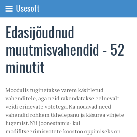
Usesoft
Edasijõudnud
muutmisvahendid - 52
minutit
Moodulis tuginetakse varem käsitletud
vahenditele, aga neid rakendatakse eelnevalt
veidi erinevate võtetega. Ka nõuavad need
vahendid rohkem tähelepanu ja käsurea vihjete
lugemist. Nii joonestamis- kui
modifitseerimisvõtete koostöö õppimiseks on