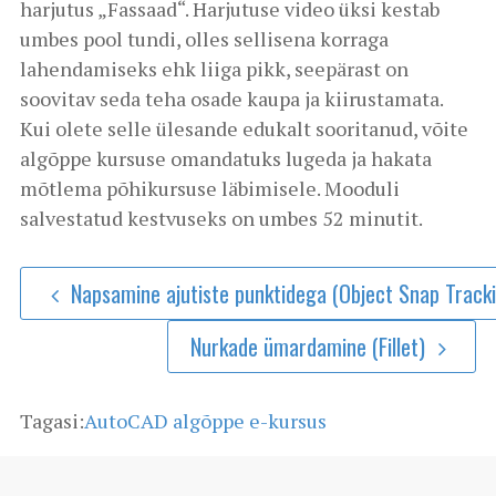
harjutus „Fassaad“. Harjutuse video üksi kestab
umbes pool tundi, olles sellisena korraga
lahendamiseks ehk liiga pikk, seepärast on
soovitav seda teha osade kaupa ja kiirustamata.
Kui olete selle ülesande edukalt sooritanud, võite
algõppe kursuse omandatuks lugeda ja hakata
mõtlema põhikursuse läbimisele. Mooduli
salvestatud kestvuseks on umbes 52 minutit.
Napsamine ajutiste punktidega (Object Snap Track
Nurkade ümardamine (Fillet)
Tagasi:
AutoCAD algõppe e-kursus