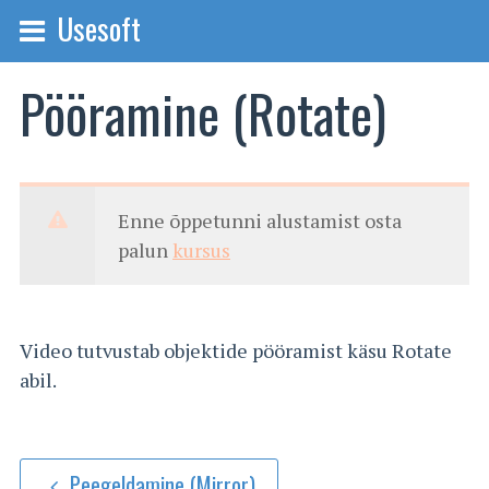
Usesoft
Pööramine (Rotate)
Enne õppetunni alustamist osta
palun
kursus
Video tutvustab objektide pööramist käsu Rotate
abil.
Peegeldamine (Mirror)