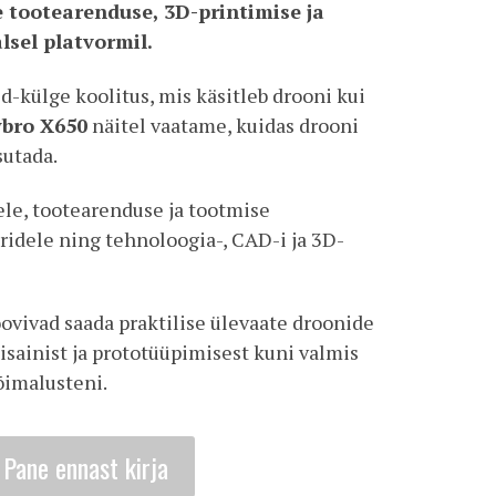
e tootearenduse, 3D-printimise ja
lsel platvormil.
ed-külge koolitus, mis käsitleb drooni kui
bro X650
näitel vaatame, kuidas drooni
sutada.
ele, tootearenduse ja tootmise
eridele ning tehnoloogia-, CAD-i ja 3D-
ovivad saada praktilise ülevaate droonide
isainist ja prototüüpimisest kuni valmis
õimalusteni.
Pane ennast kirja