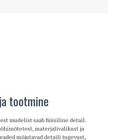
ja tootmine
est mudelist saab füüsiline detail.
himõtetest, materjalivalikust ja
seaded mõjutavad detaili tugevust,