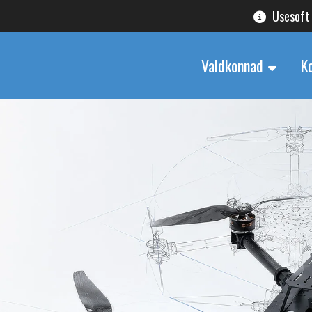
Usesoft
Valdkonnad
K