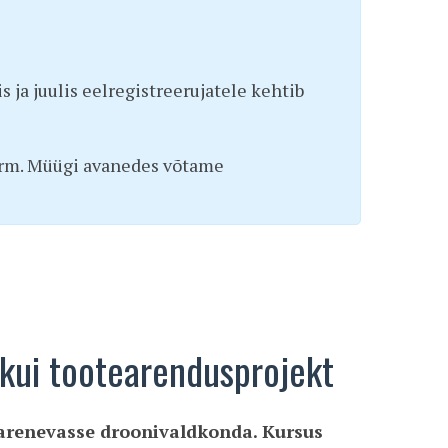
s ja juulis eelregistreerujatele kehtib
 vorm. Müügi avanedes võtame
kui tootearendusprojekt
i arenevasse droonivaldkonda. Kursus