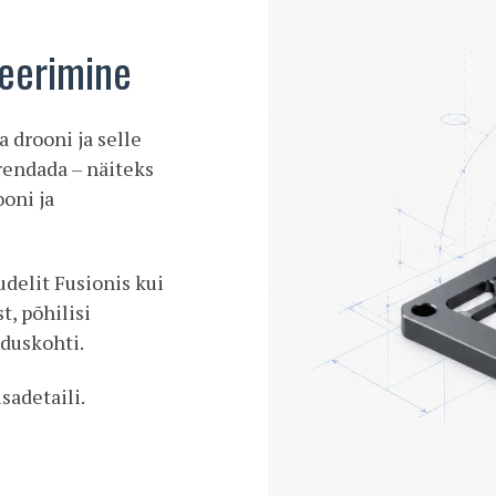
seerimine
 drooni ja selle
rendada – näiteks
oni ja
delit Fusionis kui
t, põhilisi
duskohti.
sadetaili.