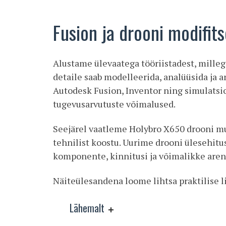
Fusion ja drooni modifit
Alustame ülevaatega tööriistadest, millega
detaile saab modelleerida, analüüsida ja a
Autodesk Fusion, Inventor ning simulatsio
tugevusarvutuste võimalused.
Seejärel vaatleme Holybro X650 drooni mu
tehnilist koostu. Uurime drooni ülesehitus
komponente, kinnitusi ja võimalikke aren
Näiteülesandena loome lihtsa praktilise li
Lähemalt