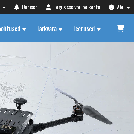
Uudised
Logi sisse või loo konto
Abi
oolitused
Tarkvara
Teenused