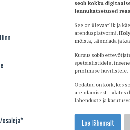
seob kokku digitaals
lennukatsetused reaa
See on ülevaatlik ja kä
arendusplatvormi.
Holy
llinn
mõista, täiendada ja ka
Kursus sobib ettevõtjat
spetsialistidele, insen
ee
printimise huvilistele.
Oodatud on kõik, kes so
arendamisest – alates d
lahenduste ja kasutusv
m
/osaleja*
Loe lähemalt