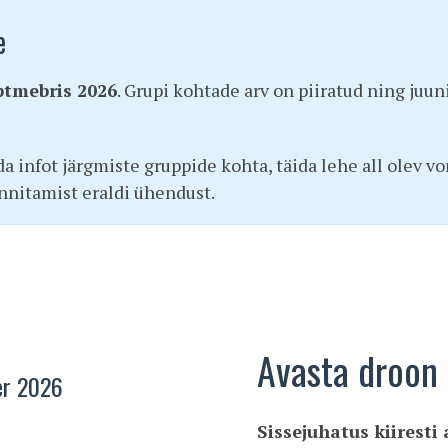
e
ptmebris 2026
. Grupi kohtade arv on piiratud ning juuni
da infot järgmiste gruppide kohta, täida lehe all olev
nnitamist eraldi ühendust.
Avasta droon 
er 2026
Sissejuhatus kiirest