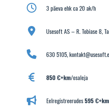
3 päeva ehk ca 20 ak/h
Usesoft AS – R. Tobiase 8, Ta
630 5105,
kontakt@usesoft.
850 €+km
/osaleja
Eelregistreerudes
595 €+k