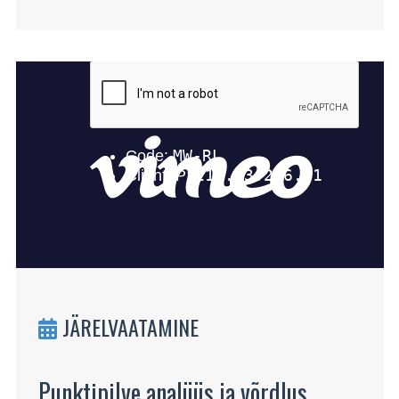
JÄRELVAATAMINE
Punktipilve analüüs ja võrdlus