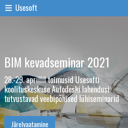
Usesoft
BIM kevadseminar 2021
28.-29. aprillil toimusid Usesofti
koolituskeskuse Autodeski lahendusi
tutvustavad veebipõhised lühiseminarid
Järelvaatamine