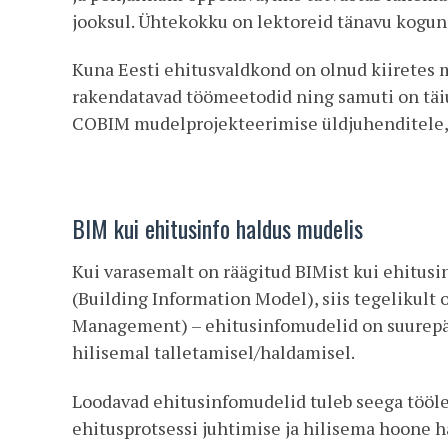
jooksul. Ühtekokku on lektoreid tänavu kogun
Kuna Eesti ehitusvaldkond on olnud kiiretes 
rakendatavad töömeetodid ning samuti on täiu
COBIM mudelprojekteerimise üldjuhenditele, 
BIM kui ehitusinfo haldus mudelis
Kui varasemalt on räägitud BIMist kui ehitus
(Building Information Model), siis tegelikult
Management) – ehitusinfomudelid on suurepära
hilisemal talletamisel/haldamisel.
Loodavad ehitusinfomudelid tuleb seega tööle 
ehitusprotsessi juhtimise ja hilisema hoone h