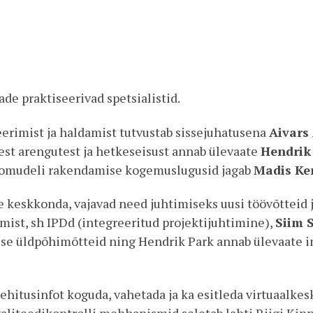
e praktiseerivad spetsialistid.
eerimist ja haldamist tutvustab sissejuhatusena
Aivars 
test arengutest ja hetkeseisust annab ülevaate
Hendrik
nfomudeli rakendamise kogemuslugusid jagab
Madis Ke
e keskkonda, vajavad need juhtimiseks uusi töövõtteid j
imist, sh IPDd (integreeritud projektijuhtimine),
Siim 
e üldpõhimõtteid ning Hendrik Park annab ülevaate in
itusinfot koguda, vahetada ja ka esitleda virtuaalkesk
valiteedikontrolli mehhanismid seletab lahti Riigi Kin