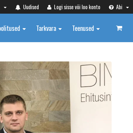
t
Uudised
Logi sisse või loo konto
Abi
oolitused
Tarkvara
Teenused