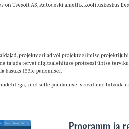
aks on Usesoft AS, Autodeski ametlik koolituskeskus Ees
aldajad, projekteerijad või projekteerimise projektijuhid
ne tajuda tervet digitaalehituse protsessi ühtse tervi
da kasuks tööle panemisel.
delitega, kuid selle puudumisel soovitame tutvuda is
Programm ja r