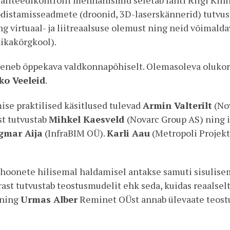
tamisseadmete (droonid, 3D-laserskännerid) tutvustus
 virtuaal- ja liitreaalsuse olemust ning neid võimalda
ikakõrgkool).
heneb õppekava valdkonnapõhiselt. Olemasoleva olukorr
ko Veeleid
.
ise praktilised käsitlused tulevad
Armin Valterilt
(Nov
st tutvustab
Mihkel Kaesveld
(Novarc Group AS) ning 
gmar Aija
(InfraBIM OÜ).
Karli Aau
(Metropoli Projek
a hoonete hilisemal haldamisel antakse samuti sisulis
ast tutvustab teostusmudelit ehk seda, kuidas reaalsel
 ning
Urmas Alber
Reminet OÜst annab ülevaate teost