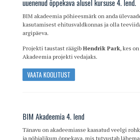
uuenenud õppekava alusel kursuse 4. lend.
BIM akadeemia põhieesmärk on anda ülevaad
kasutamisest ehitusvaldkonnas ja olla teeviid
argipäeva.
Projekti taustast räägib
Hendrik Park
, kes on
Akadeemia projekti vedajaks.
VAATA KOOLITUST
BIM Akadeemia 4. lend
Tänavu on akadeemiasse kaasatud veelgi rohke
ja põhjalikum õppekava, mis tutvustab lähemal