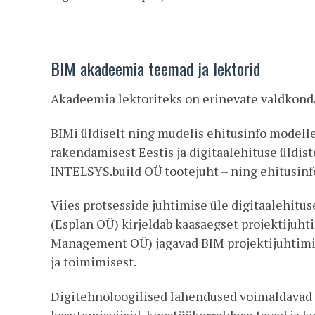
BIM akadeemia teemad ja lektorid
Akadeemia lektoriteks on erinevate valdkondad
BIMi üldiselt ning mudelis ehitusinfo modell
rakendamisest Eestis ja digitaalehituse üldis
INTELSYS.build OÜ tootejuht – ning ehitusi
Viies protsesside juhtimise üle digitaalehitus
(Esplan OÜ) kirjeldab kaasaegset projektijuht
Management OÜ) jagavad BIM projektijuhtimis
ja toimimisest.
Digitehnoloogilised lahendused võimaldavad eh
kasutamisviisid, koostöökorralduse tavad ja k