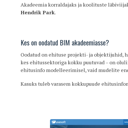
Akadeemia korraldajaks ja koolituste läbiviij
Hendrik Park
.
Kes on oodatud BIM akadeemiasse?
Oodatud on ehituse projekti- ja objektijuhid, h
kes ehitussektoriga kokku puutuvad – on oluli
ehitusinfo modelleerimisel, vaid mudelite en
Kasuks tuleb varasem kokkupuude ehitusinfomu