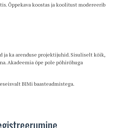
tis. Õppekava koostas ja koolitust modereerib
 ja ka arenduse projektijuhid. Sisuliselt kõik,
kuna. Akadeemia õpe pole põhirõhuga
eseisvalt BIMi baasteadmistega.
egistreerumine