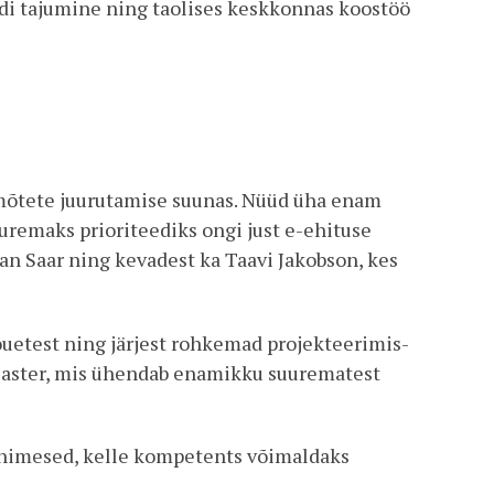
ldi tajumine ning taolises keskkonnas koostöö
himõtete juurutamise suunas. Nüüd üha enam
suuremaks prioriteediks ongi just e-ehituse
an Saar ning kevadest ka Taavi Jakobson, kes
uetest ning järjest rohkemad projekteerimis-
 klaster, mis ühendab enamikku suurematest
 inimesed, kelle kompetents võimaldaks