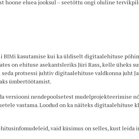
t hoone eluea jooksul – seetõttu ongi oluline tervikpi
 nii BIMi kasutamise kui ka üldiselt digitaalehituse põ
alates on ehituse asekantsleriks Jüri Rass, kelle üheks 
eda protsessi juhtiv digitaalehituse valdkonna juht Ja
vaks ümbertöötamist.
da versiooni nendepoolsetest mudelprojekteerimise nõ
õuetele vastama. Loodud on ka näiteks digitaalehituse
hitusinfomudeleid, vaid küsimus on selles, kust leida