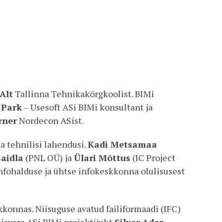
Alt
Tallinna Tehnikakõrgkoolist. BIMi
 Park
– Usesoft ASi BIMi konsultant ja
rner
Nordecon ASist.
a tehnilisi lahendusi.
Kadi Metsamaa
Saidla
(PNL OÜ) ja
Ülari Mõttus
(IC Project
fohalduse ja ühtse infokeskkonna olulisusest
konnas. Niisuguse avatud failiformaadi (IFC)
nisvara ASi BIMi projektijuht
Silver Ader
.