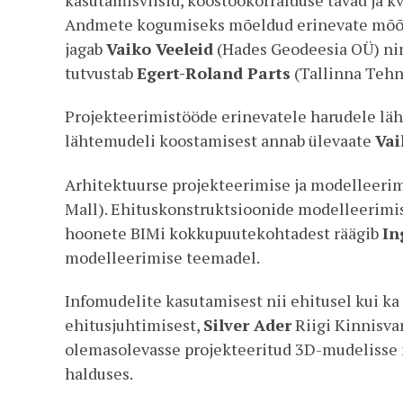
Andmete kogumiseks mõeldud erinevate mõõdis
jagab
Vaiko Veeleid
(Hades Geodeesia OÜ) ning
tutvustab
Egert-Roland Parts
(Tallinna Tehn
Projekteerimistööde erinevatele harudele lä
lähtemudeli koostamisest annab ülevaate
Vai
Arhitektuurse projekteerimise ja modelleerim
Mall). Ehituskonstruktsioonide modelleerimi
hoonete BIMi kokkupuutekohtadest räägib
In
modelleerimise teemadel.
Infomudelite kasutamisest nii ehitusel kui k
ehitusjuhtimisest,
Silver Ader
Riigi Kinnisvar
olemasolevasse projekteeritud 3D-mudelisse
halduses.