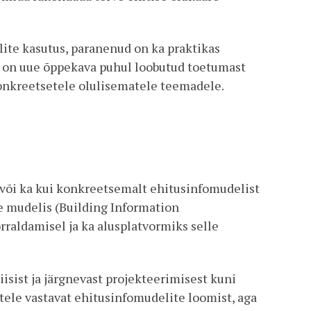
ite kasutus, paranenud on ka praktikas
s on uue õppekava puhul loobutud toetumast
onkreetsetele olulisematele teemadele.
 või ka kui konkreetsemalt ehitusinfomudelist
le mudelis (Building Information
raldamisel ja ka alusplatvormiks selle
isist ja järgnevast projekteerimisest kuni
tele vastavat ehitusinfomudelite loomist, aga