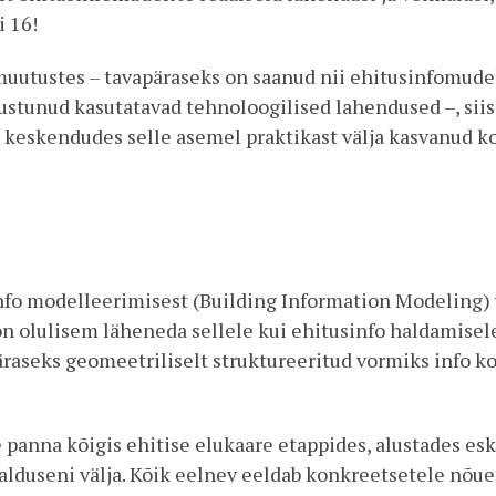
i 16!
muutustes – tavapäraseks on saanud nii ehitusinfomudel
stunud kasutatavad tehnoloogilised lahendused –, sii
keskendudes selle asemel praktikast välja kasvanud k
info modelleerimisest (Building Information Modeling)
 on olulisem läheneda sellele kui ehitusinfo haldamise
seks geomeetriliselt struktureeritud vormiks info kor
panna kõigis ehitise elukaare etappides, alustades eski
alduseni välja. Kõik eelnev eeldab konkreetsetele nõue