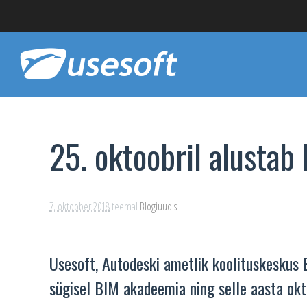
25. oktoobril alustab
7. oktoober 2018
teemal
Blogiuudis
Usesoft, Autodeski ametlik koolituskeskus E
sügisel BIM akadeemia ning selle aasta ok