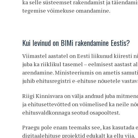
ka selle süsteemset rakendamist ja täiendamis
tegemise võimekuse omandamine.
Kui levinud on BIMi rakendamine Eestis?
Viimastel aastatel on Eesti liikunud kiiresti
juba ka riiklikul tasemel – eelmisest aastast 
arendamine. Ministeeriumis on ametis samuti s
juhib ehitusregistri e-ehituse nõuetele vasta
Riigi Kinnisvara on välja andnud juba mitmen
ja ehitusettevõtted on võimelised ka neile n
ehitusvaldkonnaga seotud osapooltest.
Praegu pole enam teemaks see, kas kasutada e
digitaalehituse projektid edukalt ka ellu viia.