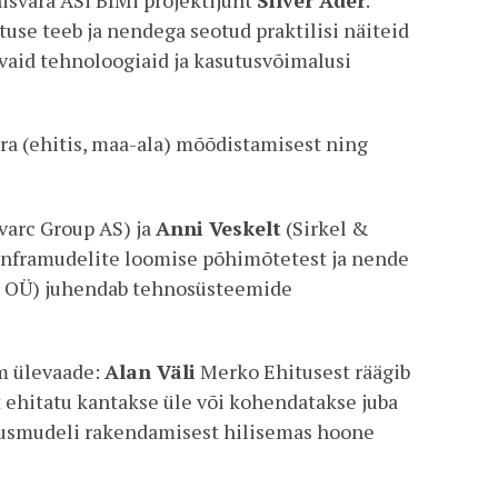
e teeb ja nendega seotud praktilisi näiteid
vaid tehnoloogiaid ja kasutusvõimalusi
a (ehitis, maa-ala) mõõdistamisest ning
arc Group AS) ja
Anni Veskelt
(Sirkel &
inframudelite loomise põhimõtetest ja nende
t OÜ) juhendab tehnosüsteemide
em ülevaade:
Alan Väli
Merko Ehitusest räägib
t ehitatu kantakse üle või kohendatakse juba
usmudeli rakendamisest hilisemas hoone