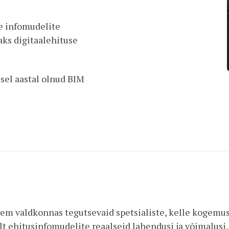
e infomudelite
aks digitaalehituse
 sel aastal olnud BIM
m valdkonnas tegutsevaid spetsialiste, kelle kogemuste
t ehitusinfomudelite reaalseid lahendusi ja võimalusi,