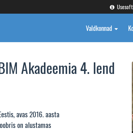
Usesof
Valdkonnad
K
 BIM Akadeemia 4. lend
estis, avas 2016. aasta
toobris on alustamas