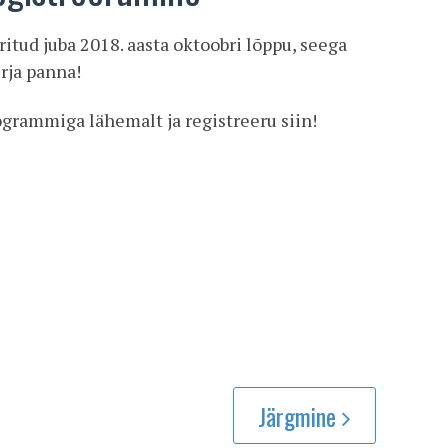
tud juba 2018. aasta oktoobri lõppu, seega
rja panna!
rammiga lähemalt ja registreeru siin!
Järgmine