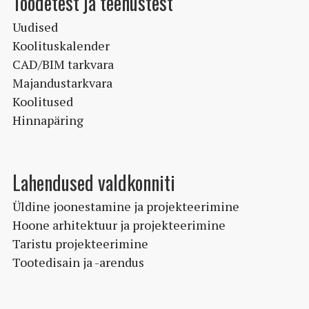
Toodetest ja teenustest
tootelehel.
Uudised
Koolituskalender
CAD/BIM tarkvara
Majandustarkvara
Koolitused
Hinnapäring
Lahendused valdkonniti
Üldine joonestamine ja projekteerimine
Hoone arhitektuur ja projekteerimine
Taristu projekteerimine
Tootedisain ja -arendus