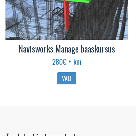
Navisworks Manage baaskursus
280
€
+ km
Sellel
VALI
tootel
on
mitu
varianti.
Valikuid
saab
teha