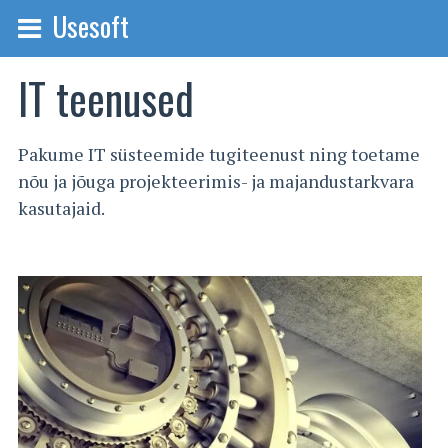
Usesoft
IT teenused
Pakume IT süsteemide tugiteenust ning toetame
nõu ja jõuga projekteerimis- ja majandustarkvara
kasutajaid.