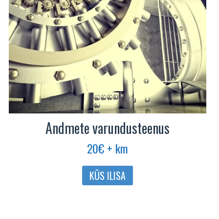
Andmete varundusteenus
20
€
+ km
KÜS ILISA