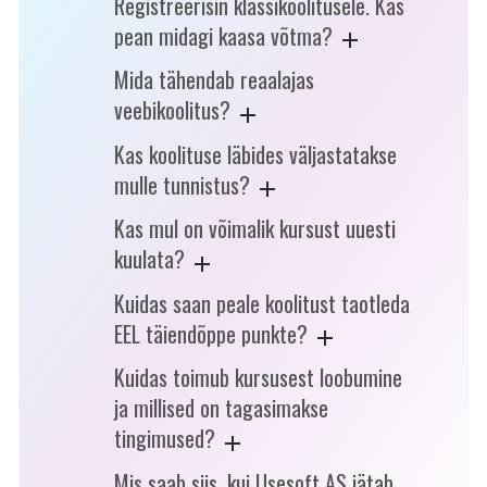
Registreerisin klassikoolitusele. Kas
pean midagi kaasa võtma?
Mida tähendab reaalajas
veebikoolitus?
Kas koolituse läbides väljastatakse
mulle tunnistus?
Kas mul on võimalik kursust uuesti
kuulata?
Kuidas saan peale koolitust taotleda
EEL täiendõppe punkte?
Kuidas toimub kursusest loobumine
ja millised on tagasimakse
tingimused?
Mis saab siis, kui Usesoft AS jätab