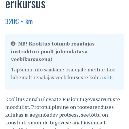
erikursus
320
€
+ km
NB! Koolitus toimub reaalajas
instruktori poolt juhendatava
veebikursusena!
Täpsema info saadame osalejale meilile. Loe
lähemalt reaalajas veebikursuste kohta
siit.
Koolitus annab ülevaate Fusion tugevusarvutuste
moodulist. Prototüüpimine on tootearenduses
kulukas ja aeganõudev protsess, seetõttu on
konstruktsioonide tugevuse analüüsimisel