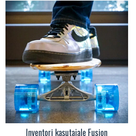
teha
tootelehel.
Inventori kasutajale Fusion