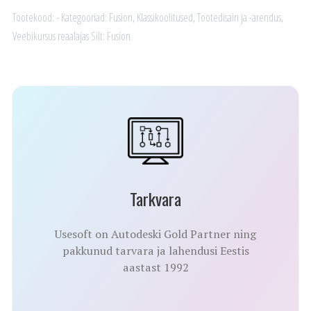
kogus
Tootekood:
-
Kategooriad:
Fusion
,
Klassikoolitused
,
Tootedisain ja -arendus
,
Veebikursus reaalajas
Silt:
Fusion
Tarkvara
Usesoft on Autodeski Gold Partner ning
pakkunud tarvara ja lahendusi Eestis
aastast 1992