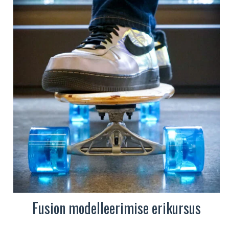
varianti.
Valikuid
saab
teha
tootelehel.
Fusion modelleerimise erikursus