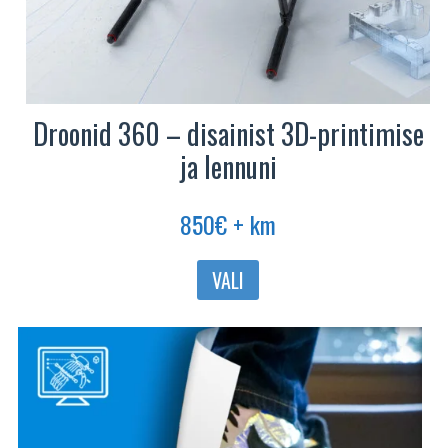
Droonid 360 – disainist 3D-printimise
ja lennuni
850
€
+ km
Sellel
VALI
tootel
on
mitu
varianti.
Valikuid
saab