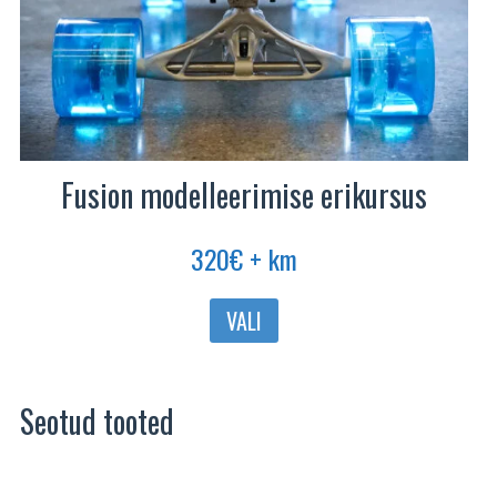
Fusion modelleerimise erikursus
320
€
+ km
Sellel
VALI
tootel
on
mitu
Seotud tooted
varianti.
Valikuid
saab