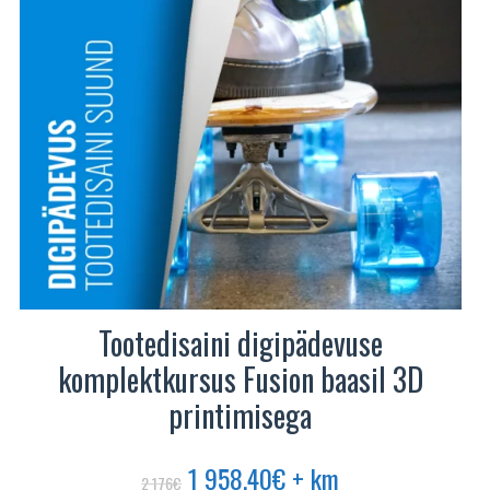
teha
tootelehel.
Tootedisaini digipädevuse
komplektkursus Fusion baasil 3D
printimisega
Algne
Praegune
1 958.40
€
+ km
2 176
€