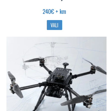
240
€
+ km
Sellel
VALI
tootel
on
mitu
varianti.
Valikuid
saab
teha
tootelehel.