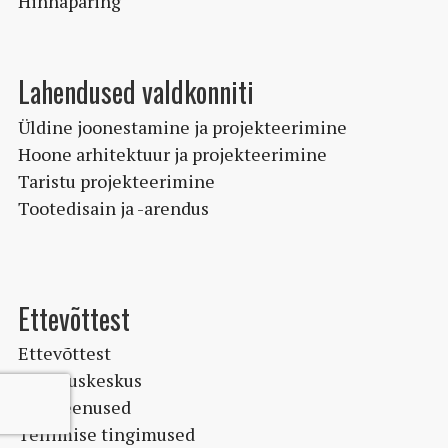
Hinnapäring
Lahendused valdkonniti
Üldine joonestamine ja projekteerimine
Hoone arhitektuur ja projekteerimine
Taristu projekteerimine
Tootedisain ja -arendus
Ettevõttest
Ettevõttest
Koolituskeskus
Tugiteenused
Tellimise tingimused