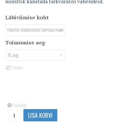
mõistlik kasutada tarkvaralisi vahendeid.
Läbiviimise koht
Toimumise aeg
Puhasta
Saadaval
Fusion
LISA KORVI
tugevusarvutuste
erikursus