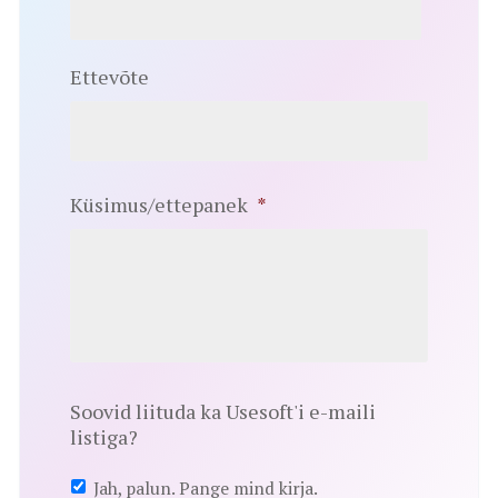
Ettevõte
Küsimus/ettepanek
*
Soovid liituda ka Usesoft'i e-maili
listiga?
Jah, palun. Pange mind kirja.