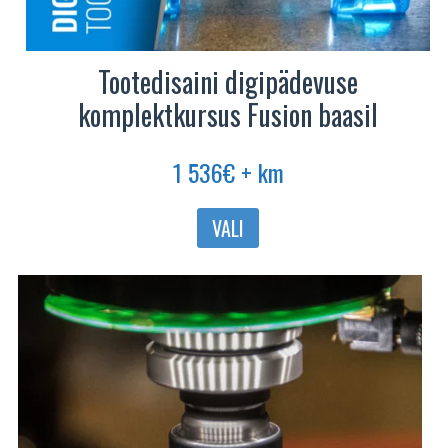
Tootedisaini digipädevuse
komplektkursus Fusion baasil
1 536
€
+ km
VALI