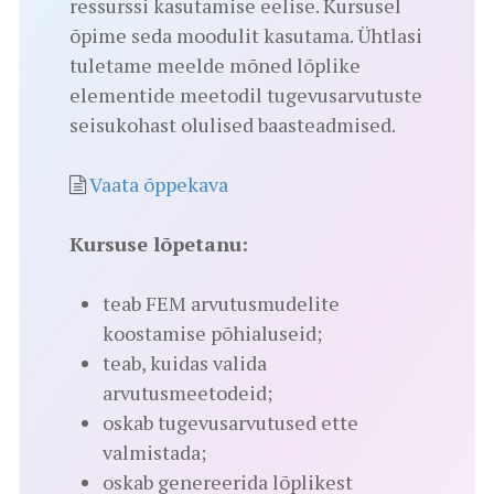
ressurssi kasutamise eelise. Kursusel
õpime seda moodulit kasutama. Ühtlasi
tuletame meelde mõned lõplike
elementide meetodil tugevusarvutuste
seisukohast olulised baasteadmised.
Vaata õppekava
Kursuse lõpetanu:
teab FEM arvutusmudelite
koostamise põhialuseid;
teab, kuidas valida
arvutusmeetodeid;
oskab tugevusarvutused ette
valmistada;
oskab genereerida lõplikest