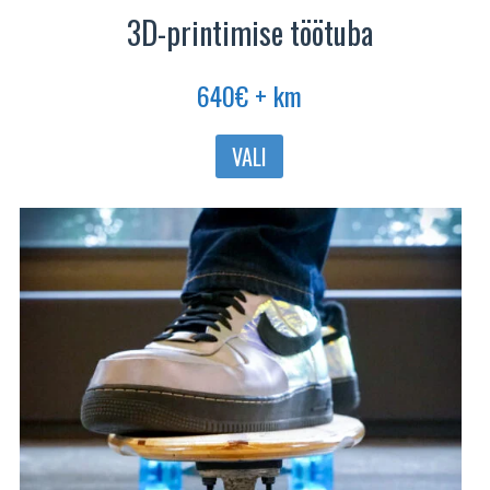
3D-printimise töötuba
640
€
+ km
Sellel
VALI
tootel
on
mitu
varianti.
Valikuid
saab
teha
tootelehel.