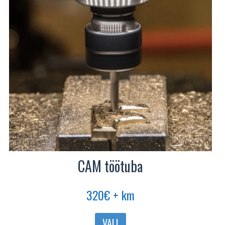
CAM töötuba
320
€
+ km
Sellel
VALI