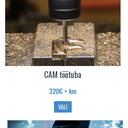
CAM töötuba
320
€
+ km
Sellel
VALI
tootel
on
mitu