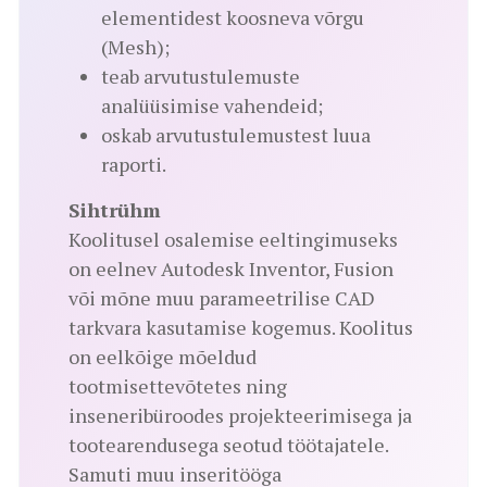
elementidest koosneva võrgu
(Mesh);
teab arvutustulemuste
analüüsimise vahendeid;
oskab arvutustulemustest luua
raporti.
Sihtrühm
Koolitusel osalemise eeltingimuseks
on eelnev Autodesk Inventor, Fusion
või mõne muu parameetrilise CAD
tarkvara kasutamise kogemus. Koolitus
on eelkõige mõeldud
tootmisettevõtetes ning
inseneribüroodes projekteerimisega ja
tootearendusega seotud töötajatele.
Samuti muu inseritööga