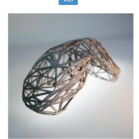
tootel
on
mitu
varianti.
Valikuid
saab
teha
tootelehel.