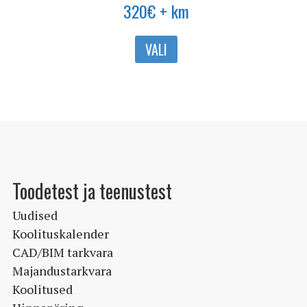
320
€
+ km
Sellel
VALI
tootel
on
mitu
varianti.
Valikuid
saab
teha
Toodetest ja teenustest
tootelehel.
Uudised
Koolituskalender
CAD/BIM tarkvara
Majandustarkvara
Koolitused