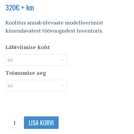
320
€
+ km
Koolitus annab ülevaate modelleerimist
kiirendavatest töövoogudest Inventoris.
Läbiviimise koht
Toimumise aeg
Inventor
LISA KORVI
modelleerimise