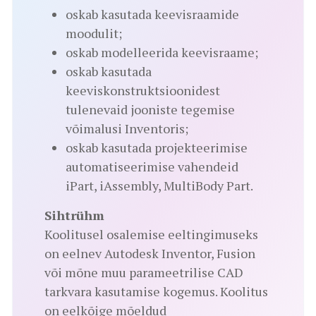
oskab kasutada keevisraamide
moodulit;
oskab modelleerida keevisraame;
oskab kasutada
keeviskonstruktsioonidest
tulenevaid jooniste tegemise
võimalusi Inventoris;
oskab kasutada projekteerimise
automatiseerimise vahendeid
iPart, iAssembly, MultiBody Part.
Sihtrühm
Koolitusel osalemise eeltingimuseks
on eelnev Autodesk Inventor, Fusion
või mõne muu parameetrilise CAD
tarkvara kasutamise kogemus. Koolitus
on eelkõige mõeldud