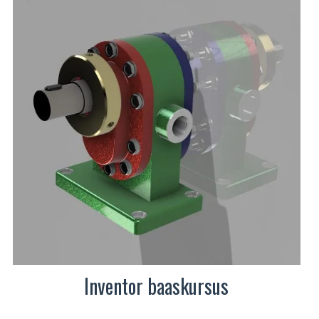
varianti.
Valikuid
saab
teha
tootelehel.
Inventor baaskursus