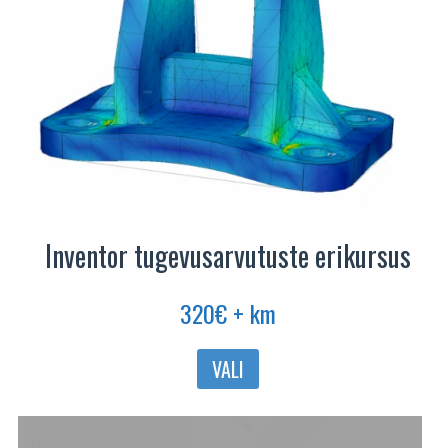
Inventor tugevusarvutuste erikursus
320
€
+ km
Sellel
VALI
tootel
on
mitu