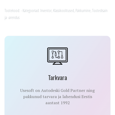
erikursus
kogus
Tootekood:
-
Kategooriad:
Inventor
,
Klassikoolitused
,
Pakkumine
,
Tootedisain
ja -arendus
Tarkvara
Usesoft on Autodeski Gold Partner ning
pakkunud tarvara ja lahendusi Eestis
aastast 1992