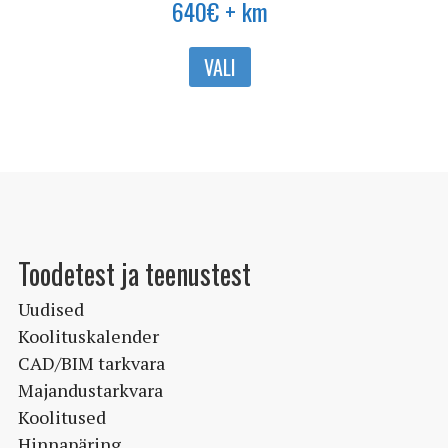
640
€
+ km
Sellel
VALI
tootel
on
mitu
varianti.
Valikuid
saab
teha
Toodetest ja teenustest
tootelehel.
Uudised
Koolituskalender
CAD/BIM tarkvara
Majandustarkvara
Koolitused
Hinnapäring