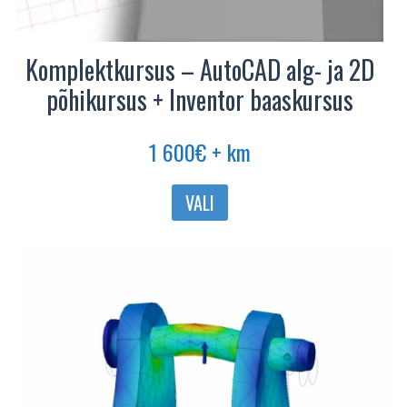
Komplektkursus – AutoCAD alg- ja 2D
põhikursus + Inventor baaskursus
1 600
€
+ km
VALI