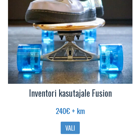
tootelehel.
Inventori kasutajale Fusion
240
€
+ km
Sellel
VALI
tootel