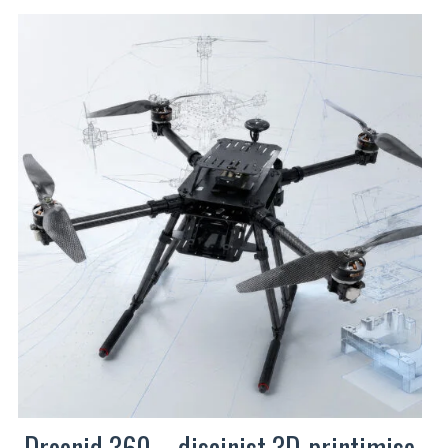
on
mitu
varianti.
Valikuid
saab
teha
tootelehel.
Droonid 360 – disainist 3D-printimise