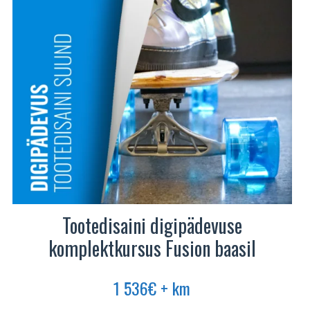
teha
tootelehel.
Tootedisaini digipädevuse
komplektkursus Fusion baasil
1 536
€
+ km