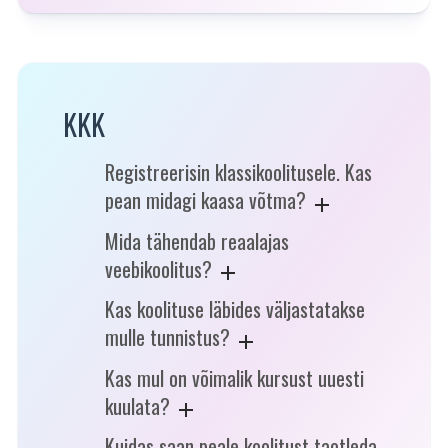
KKK
Registreerisin klassikoolitusele. Kas
pean midagi kaasa võtma?
Mida tähendab reaalajas
veebikoolitus?
Kas koolituse läbides väljastatakse
mulle tunnistus?
Kas mul on võimalik kursust uuesti
kuulata?
Kuidas saan peale koolitust taotleda