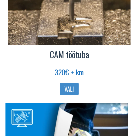
CAM töötuba
320
€
+ km
Sellel
VALI
tootel
on
mitu
varianti.
Valikuid
saab