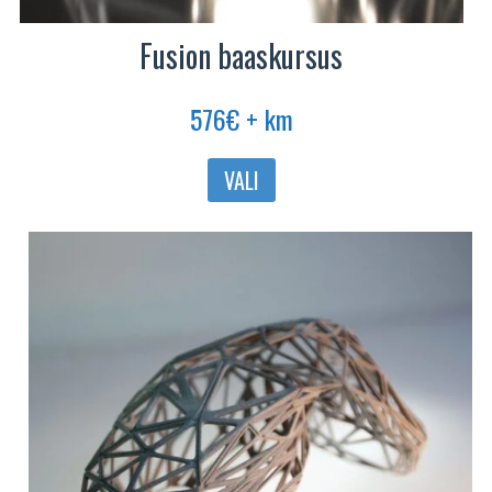
Fusion baaskursus
576
€
+ km
Sellel
VALI
tootel
on
mitu
varianti.
Valikuid
saab
teha
tootelehel.