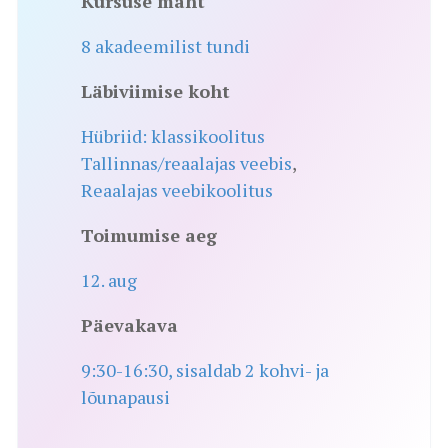
Kursuse maht
8 akadeemilist tundi
Läbiviimise koht
Hübriid: klassikoolitus
Tallinnas/reaalajas veebis
,
Reaalajas veebikoolitus
Toimumise aeg
12. aug
Päevakava
9:30-16:30, sisaldab 2 kohvi- ja
lõunapausi