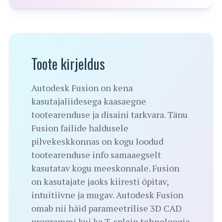
Toote kirjeldus
Autodesk Fusion on kena
kasutajaliidesega kaasaegne
tootearenduse ja disaini tarkvara. Tänu
Fusion failide haldusele
pilvekeskkonnas on kogu loodud
tootearenduse info samaaegselt
kasutatav kogu meeskonnale. Fusion
on kasutajate jaoks kiiresti õpitav,
intuitiivne ja mugav. Autodesk Fusion
omab nii häid parameetrilise 3D CAD
programmi kui ka T-splain tehnoloogia