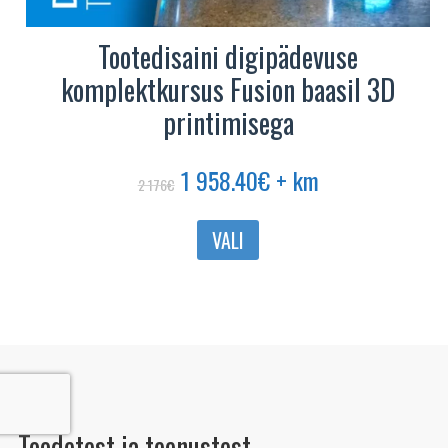
Tootedisaini digipädevuse
komplektkursus Fusion baasil 3D
printimisega
Algne
Praegune
1 958.40
€
+ km
2 176
€
hind
hind
oli:
on:
VALI
2
1
176€.
958.40€.
Toodetest ja teenustest