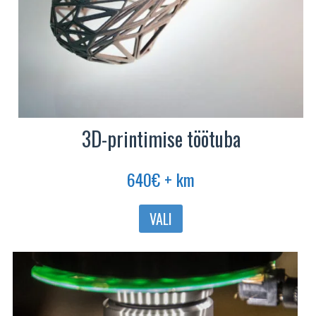
3D-printimise töötuba
640
€
+ km
Sellel
VALI
tootel
on
mitu
varianti.
Valikuid