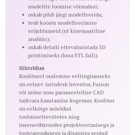
mudelite loomise võimalusi;
oskab pildi järgi modelleerida;
teab koostu modelleerimise
erijuhtumeid (nt kinemaatiline
analüüs);
oskab detaili ettevalmistada 3D
printimiseks (luua STL faili).
Sihtrühm
Koolitusel osalemise eeltingimuseks
on eelnev Autodesk Inventor, Fusion
või mõne muu parameetrilise CAD
tarkvara kasutamise kogemus. Koolitus
on eelkõige mõeldud
tootmisettevõtetes ning
inseneribüroodes projekteerimisega ja
tootearendusega ja disainiga seotud