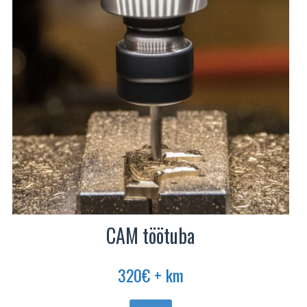
saab
teha
tootelehel.
CAM töötuba
320
€
+ km
Sellel