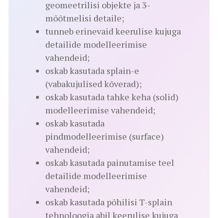
geomeetrilisi objekte ja 3-
mõõtmelisi detaile;
tunneb erinevaid keerulise kujuga
detailide modelleerimise
vahendeid;
oskab kasutada splain-e
(vabakujulised kõverad);
oskab kasutada tahke keha (solid)
modelleerimise vahendeid;
oskab kasutada
pindmodelleerimise (surface)
vahendeid;
oskab kasutada painutamise teel
detailide modelleerimise
vahendeid;
oskab kasutada põhilisi T-splain
tehnoloogia abil keerulise kujuga