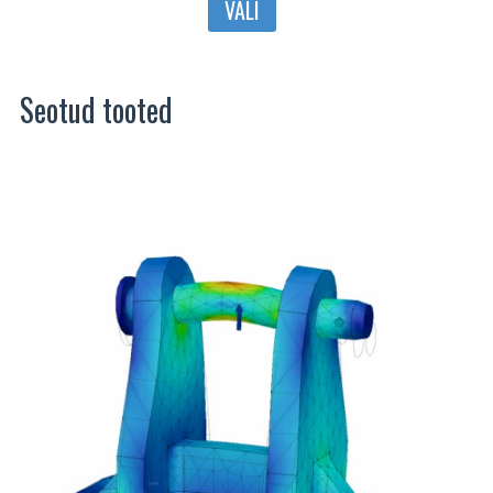
VALI
tootel
on
mitu
Seotud tooted
varianti.
Valikuid
saab
teha
tootelehel.