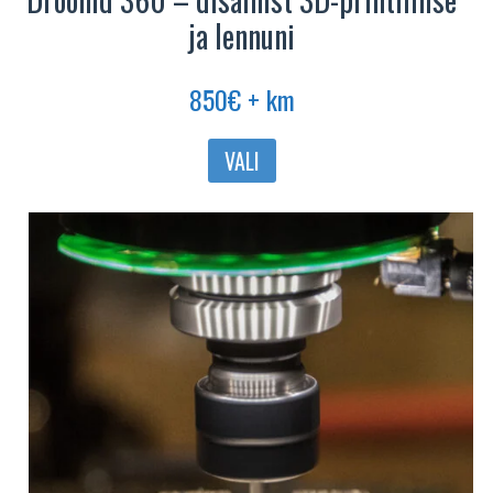
ja lennuni
850
€
+ km
Sellel
VALI
tootel
on
mitu
varianti.
Valikuid
saab
teha
tootelehel.