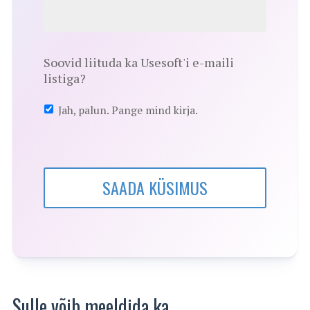
Soovid liituda ka Usesoft'i e-maili
listiga?
Jah, palun. Pange mind kirja.
SAADA KÜSIMUS
Sulle võib meeldida ka…