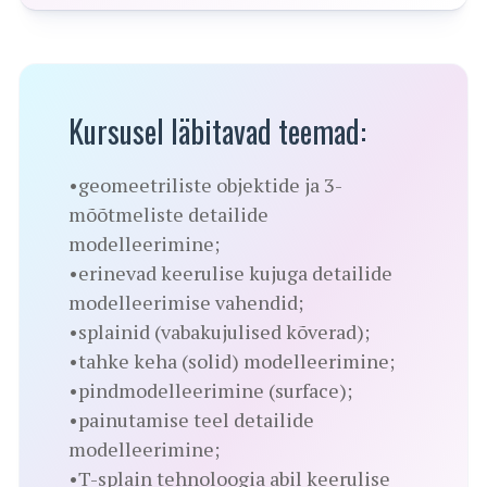
Kursusel läbitavad teemad:
•geomeetriliste objektide ja 3-
mõõtmeliste detailide
modelleerimine;
•erinevad keerulise kujuga detailide
modelleerimise vahendid;
•splainid (vabakujulised kõverad);
•tahke keha (solid) modelleerimine;
•pindmodelleerimine (surface);
•painutamise teel detailide
modelleerimine;
•T-splain tehnoloogia abil keerulise