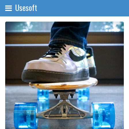
Usesoft