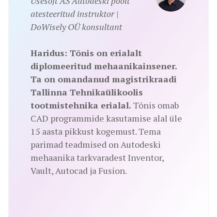
Usesoft AS Autodeski poolt
atesteeritud instruktor |
DoWisely OÜ konsultant
Haridus:
Tõnis on erialalt
diplomeeritud mehaanikainsener.
Ta on omandanud magistrikraadi
Tallinna Tehnikaülikoolis
tootmistehnika erialal.
Tõnis omab
CAD programmide kasutamise alal üle
15 aasta pikkust kogemust. Tema
parimad teadmised on Autodeski
mehaanika tarkvaradest Inventor,
Vault, Autocad ja Fusion.