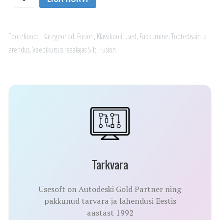
modelleerimise
erikursus
kogus
Tootekood:
-
Kategooriad:
Fusion
,
Klassikoolitused
,
Pakkumine
,
Tootedisain ja -
arendus
,
Veebikursus reaalajas
Silt:
Fusion
Tarkvara
Usesoft on Autodeski Gold Partner ning
pakkunud tarvara ja lahendusi Eestis
aastast 1992