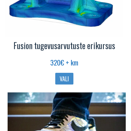
Fusion tugevusarvutuste erikursus
320
€
+ km
Sellel
VALI
tootel
on
mitu
varianti.
Valikuid
saab
teha