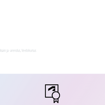
isain ja -arendus
,
Veebikursus