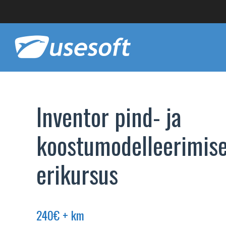
Inventor pind- ja
koostumodelleerimis
erikursus
240
€
+ km