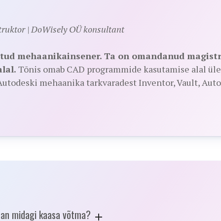
struktor | DoWisely OÜ konsultant
ritud mehaanikainsener. Ta on omandanud magistr
lal.
Tõnis omab CAD programmide kasutamise alal üle 
todeski mehaanika tarkvaradest Inventor, Vault, Autoc
 pean midagi kaasa võtma?