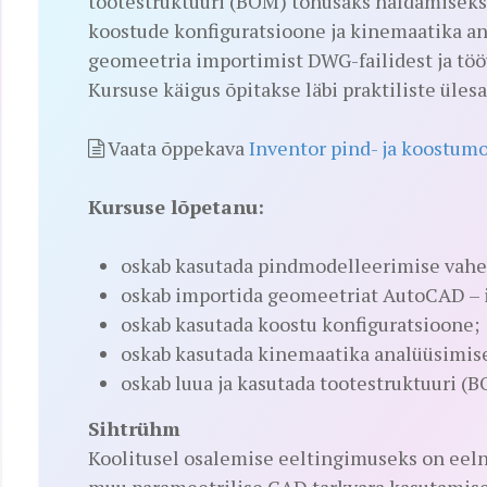
tootestruktuuri (BOM) tõhusaks haldamiseks 
koostude konfiguratsioone ja kinemaatika an
geomeetria importimist DWG-failidest ja töö
Kursuse käigus õpitakse läbi praktiliste üle
Vaata õppekava
Inventor pind- ja koostum
Kursuse lõpetanu:
oskab kasutada pindmodelleerimise vahe
oskab importida geomeetriat AutoCAD – i 
oskab kasutada koostu konfiguratsioone;
oskab kasutada kinemaatika analüüsimise
oskab luua ja kasutada tootestruktuuri (B
Sihtrühm
Koolitusel osalemise eeltingimuseks on eel
muu parameetrilise CAD tarkvara kasutamise