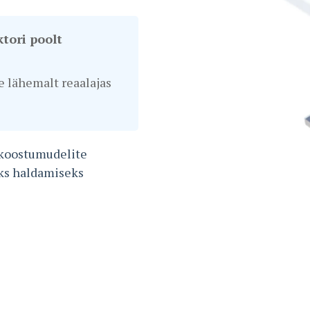
ktori poolt
e lähemalt reaalajas
 koostumudelite
ks haldamiseks