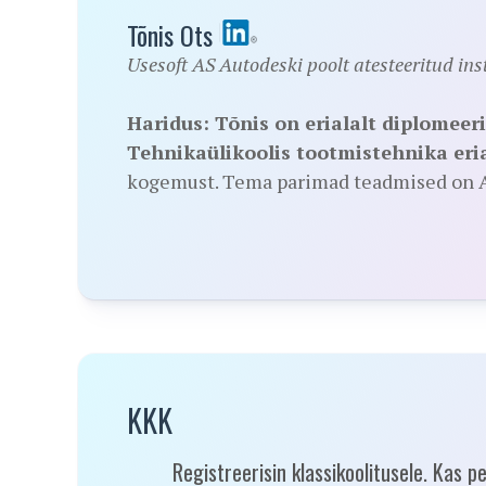
Tõnis Ots
Usesoft AS Autodeski poolt atesteeritud in
Haridus:
Tõnis on erialalt diplomee
Tehnikaülikoolis tootmistehnika eria
kogemust. Tema parimad teadmised on Au
KKK
Registreerisin klassikoolitusele. Kas