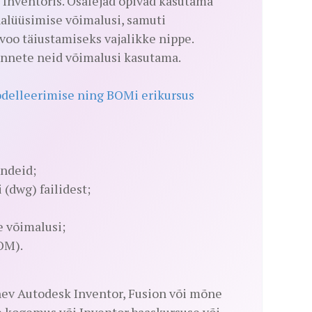
Inventoris. Osalejad õpivad kasutama
alüüsimise võimalusi, samuti
voo täiustamiseks vajalikke nippe.
sannete neid võimalusi kasutama.
odelleerimise ning BOMi erikursus
ndeid;
(dwg) failidest;
 võimalusi;
OM).
nev Autodesk Inventor, Fusion või mõne
 kogemus või Inventor baaskursuse või