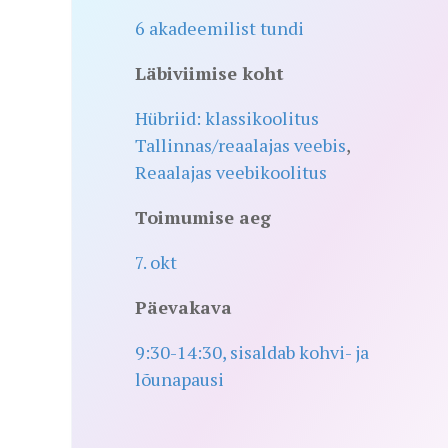
6 akadeemilist tundi
Läbiviimise koht
Hübriid: klassikoolitus
Tallinnas/reaalajas veebis
,
Reaalajas veebikoolitus
Toimumise aeg
7. okt
Päevakava
9:30-14:30, sisaldab kohvi- ja
lõunapausi