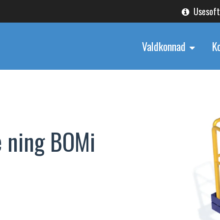
Usesof
Valdkonnad
K
e ning BOMi