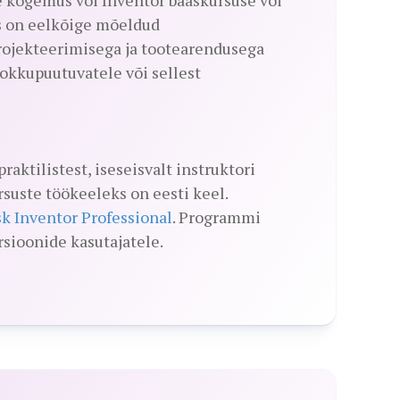
s on eelkõige mõeldud
rojekteerimisega ja tootearendusega
okkupuutuvatele või sellest
aktilistest, iseseisvalt instruktori
suste töökeeleks on eesti keel.
k Inventor Professional
. Programmi
rsioonide kasutajatele.