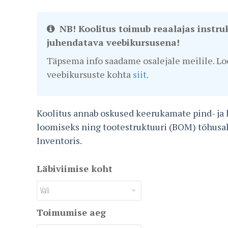
NB! Koolitus toimub reaalajas instru
juhendatava veebikursusena!
Täpsema info saadame osalejale meilile. Lo
veebikursuste kohta
siit.
Koolitus annab oskused keerukamate pind- ja
loomiseks ning tootestruktuuri (BOM) tõhusa
Inventoris.
Läbiviimise koht
Toimumise aeg