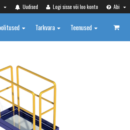
t
Uudised
Logi sisse või loo konto
Abi
oolitused
Tarkvara
Teenused