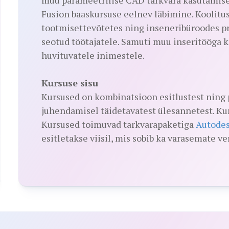
Fusion baaskursuse eelnev läbimine. Koolitu
tootmisettevõtetes ning inseneribüroodes p
seotud töötajatele. Samuti muu inseritööga k
huvituvatele inimestele.
Kursuse sisu
Kursused on kombinatsioon esitlustest ning pr
juhendamisel täidetavatest ülesannetest. Kur
Kursused toimuvad tarkvarapaketiga
Autodes
esitletakse viisil, mis sobib ka varasemate ve