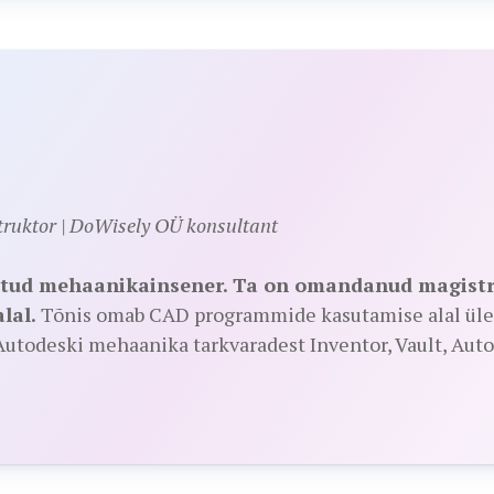
struktor | DoWisely OÜ konsultant
ritud mehaanikainsener. Ta on omandanud magistr
lal.
Tõnis omab CAD programmide kasutamise alal üle 
todeski mehaanika tarkvaradest Inventor, Vault, Autoc