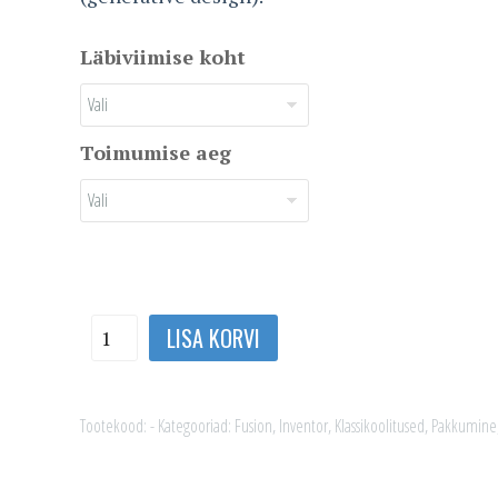
Läbiviimise koht
Toimumise aeg
Inventori
LISA KORVI
kasutajale
Fusion
kogus
Tootekood:
-
Kategooriad:
Fusion
,
Inventor
,
Klassikoolitused
,
Pakkumine