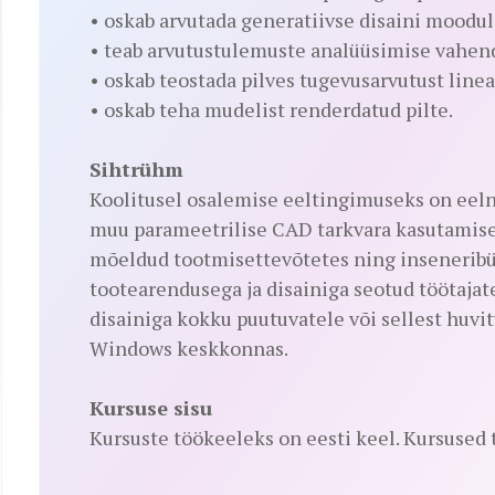
• oskab arvutada generatiivse disaini moodul
• teab arvutustulemuste analüüsimise vahen
• oskab teostada pilves tugevusarvutust lineaa
• oskab teha mudelist renderdatud pilte.
Sihtrühm
Koolitusel osalemise eeltingimuseks on eel
muu parameetrilise CAD tarkvara kasutamise
mõeldud tootmisettevõtetes ning inseneribü
tootearendusega ja disainiga seotud töötajat
disainiga kokku puutuvatele või sellest huvi
Windows keskkonnas.
Kursuse sisu
Kursuste töökeeleks on eesti keel. Kursused