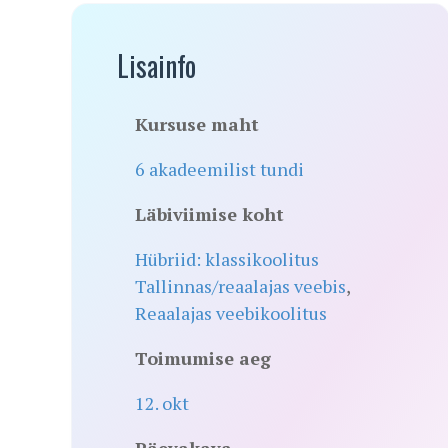
Lisainfo
Kursuse maht
6 akadeemilist tundi
Läbiviimise koht
Hübriid: klassikoolitus
Tallinnas/reaalajas veebis
,
Reaalajas veebikoolitus
Toimumise aeg
12. okt
Päevakava