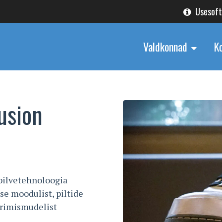
Usesof
Valdkonnad
K
Fusion
pilvetehnoloogia
se moodulist, piltide
erimismudelist