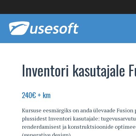
Inventori kasutajale 
240
€
+ km
Kursuse eesmärgiks on anda ülevaade Fusion 
plussidest Inventori kasutajale: tugevusarvutu
renderdamisest ja konstruktsioonide optime
(generative design).