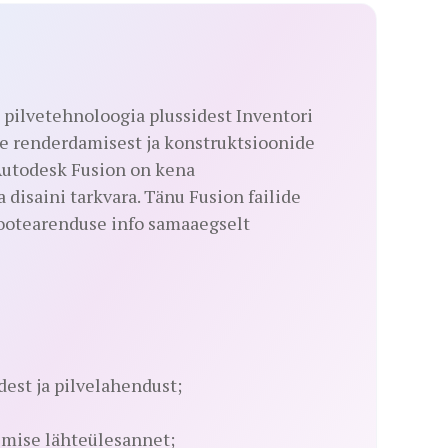
pilvetehnoloogia plussidest Inventori
de renderdamisest ja konstruktsioonide
Autodesk Fusion on kena
disaini tarkvara. Tänu Fusion failide
ootearenduse info samaaegselt
dest ja pilvelahendust;
imise lähteülesannet;