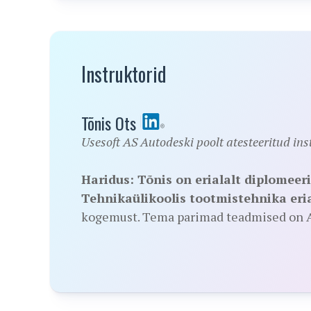
Instruktorid
Tõnis Ots
Usesoft AS Autodeski poolt atesteeritud in
Haridus:
Tõnis on erialalt diplomee
Tehnikaülikoolis tootmistehnika eria
kogemust. Tema parimad teadmised on Au