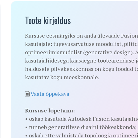
Toote kirjeldus
Kursuse eesmärgiks on anda ülevaade Fusion 
kasutajale: tugevusarvutuse moodulist, pilti
optimeerimismudelist (generative design). 
kasutajaliidesega kaasaegne tootearenduse ja 
haldusele pilvekeskkonnas on kogu loodud t
kasutatav kogu meeskonnale.
Vaata õppekava
Kursuse lõpetanu:
• oskab kasutada Autodesk Fusion kasutajalii
• tunneb generatiivse disaini töökeskkonda;
• oskab ette valmistada topoloogia optimeer