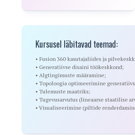
Kursusel läbitavad teemad:
• Fusion 360 kasutajaliides ja pilvekesk
• Generatiivse disaini töökeskkond;
• Algtingimuste määramine;
• Topoloogia optimeerimine generatiivs
• Tulemuste maatriks;
• Tugevusarvutus (lineaarse staatilise ar
• Visualiseerimine (piltide renderdamin