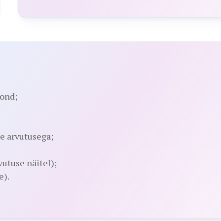
kond;
e arvutusega;
vutuse näitel);
e).