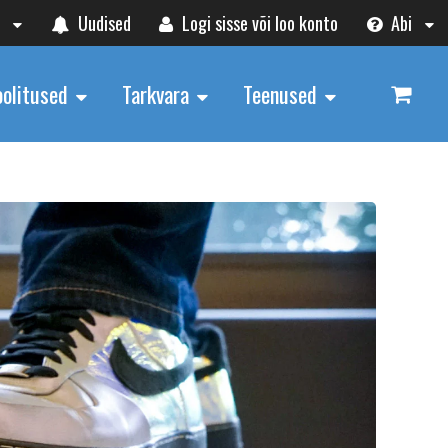
t
Uudised
Logi sisse või loo konto
Abi
oolitused
Tarkvara
Teenused