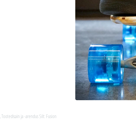
,
Tootedisain ja -arendus
Silt:
Fusion