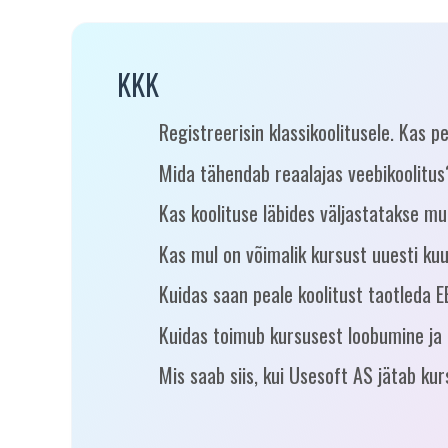
KKK
Registreerisin klassikoolitusele. Kas
Mida tähendab reaalajas veebikoolitus
Kas koolituse läbides väljastatakse mu
Kas mul on võimalik kursust uuesti ku
Kuidas saan peale koolitust taotleda 
Kuidas toimub kursusest loobumine ja
Mis saab siis, kui Usesoft AS jätab ku