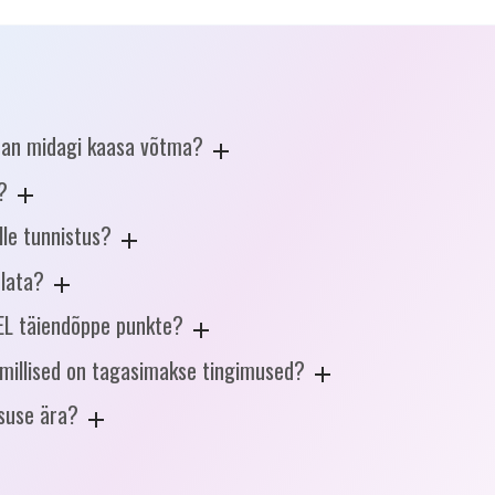
 pean midagi kaasa võtma?
?
lle tunnistus?
ulata?
EEL täiendõppe punkte?
 millised on tagasimakse tingimused?
rsuse ära?