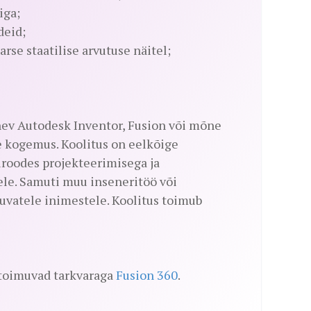
iga;
deid;
rse staatilise arvutuse näitel;
nev Autodesk Inventor, Fusion või mõne
 kogemus. Koolitus on eelkõige
roodes projekteerimisega ja
ele. Samuti muu inseneritöö või
tuvatele inimestele. Koolitus toimub
 toimuvad tarkvaraga
Fusion 360
.