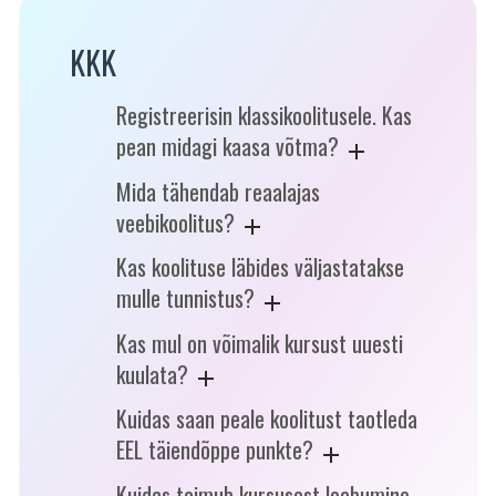
KKK
Registreerisin klassikoolitusele. Kas
pean midagi kaasa võtma?
Mida tähendab reaalajas
veebikoolitus?
Kas koolituse läbides väljastatakse
mulle tunnistus?
Kas mul on võimalik kursust uuesti
kuulata?
Kuidas saan peale koolitust taotleda
EEL täiendõppe punkte?
Kuidas toimub kursusest loobumine