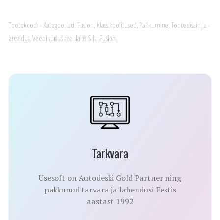
kogus
Tootekood:
-
Kategooriad:
Fusion
,
Klassikoolitused
,
Pakkumine
,
Tootedisain ja -
arendus
,
Veebikursus reaalajas
Silt:
Fusion
Tarkvara
Usesoft on Autodeski Gold Partner ning
pakkunud tarvara ja lahendusi Eestis
aastast 1992