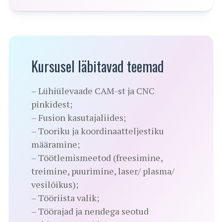
Kursusel läbitavad teemad
– Lühiülevaade CAM-st ja CNC
pinkidest;
– Fusion kasutajaliides;
– Tooriku ja koordinaatteljestiku
määramine;
– Töötlemismeetod (freesimine,
treimine, puurimine, laser/ plasma/
vesilõikus);
– Tööriista valik;
– Töörajad ja nendega seotud