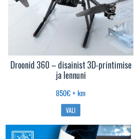
Droonid 360 – disainist 3D-printimise
ja lennuni
850
€
+ km
Sellel
VALI
tootel
on
mitu
varianti.