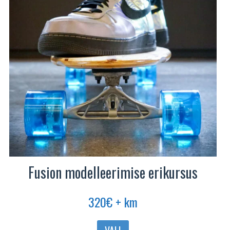
Fusion modelleerimise erikursus
320
€
+ km
Sellel