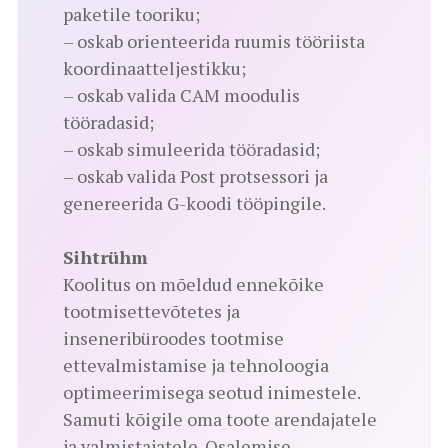
paketile tooriku;
– oskab orienteerida ruumis tööriista
koordinaatteljestikku;
– oskab valida CAM moodulis
tööradasid;
– oskab simuleerida tööradasid;
– oskab valida Post protsessori ja
genereerida G-koodi tööpingile.
Sihtrühm
Koolitus on mõeldud ennekõike
tootmisettevõtetes ja
inseneribüroodes tootmise
ettevalmistamise ja tehnoloogia
optimeerimisega seotud inimestele.
Samuti kõigile oma toote arendajatele
ja valmistajatele. Osalemise