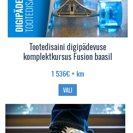
Tootedisaini digipädevuse
komplektkursus Fusion baasil
1 536
€
+ km
VALI