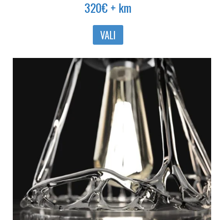
320
€
+ km
Sellel
VALI
tootel
on
mitu
varianti.
Valikuid
saab
teha
tootelehel.