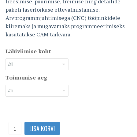
freesimise, puurimise, treimise ning detailide
paketi laserlõikuse ettevalmistamise.
Arvprogrammjuhtimisega (CNC) tööpinkidele
kiiremaks ja mugavamaks programmeerimiseks
kasutatakse CAM tarkvara.
Läbiviimise koht
Toimumise aeg
CAM
LISA KORVI
töötuba