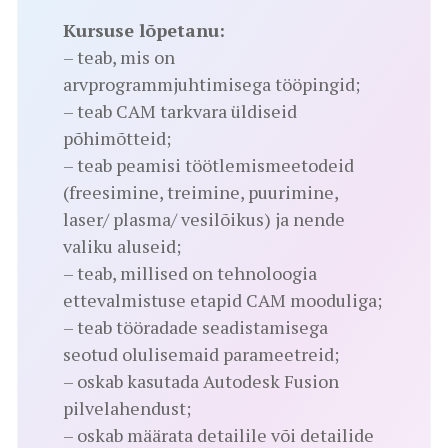
Kursuse lõpetanu:
– teab, mis on
arvprogrammjuhtimisega tööpingid;
– teab CAM tarkvara üldiseid
põhimõtteid;
– teab peamisi töötlemismeetodeid
(freesimine, treimine, puurimine,
laser/ plasma/ vesilõikus) ja nende
valiku aluseid;
– teab, millised on tehnoloogia
ettevalmistuse etapid CAM mooduliga;
– teab tööradade seadistamisega
seotud olulisemaid parameetreid;
– oskab kasutada Autodesk Fusion
pilvelahendust;
– oskab määrata detailile või detailide