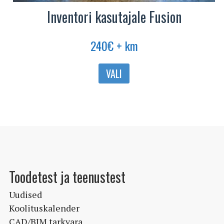
Inventori kasutajale Fusion
240
€
+ km
Sellel
VALI
tootel
on
mitu
varianti.
Valikuid
saab
teha
Toodetest ja teenustest
tootelehel.
Uudised
Koolituskalender
CAD/BIM tarkvara