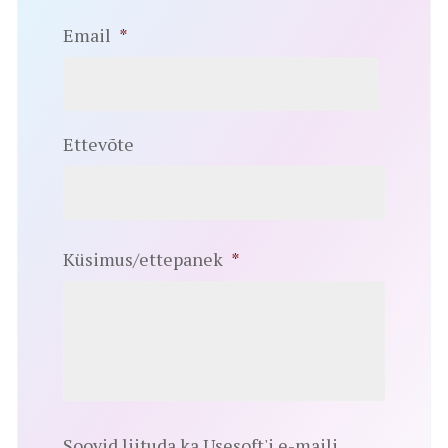
Email
*
Ettevõte
Küsimus/ettepanek
*
Soovid liituda ka Usesoft'i e-maili