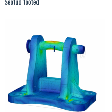
Seotud tooted
varianti.
Valikuid
saab
teha
tootelehel.