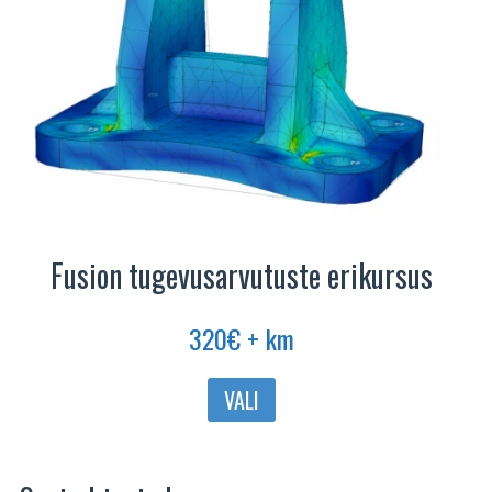
Fusion tugevusarvutuste erikursus
320
€
+ km
Sellel
VALI
tootel
on
mitu