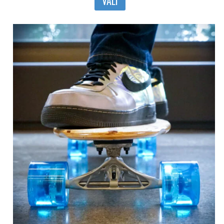
VALI
tootel
on
mitu
varianti.
Valikuid
saab
teha
tootelehel.