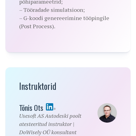
põhiparameetrid;
– Tööradade simulatsioon;
– G-koodi genereerimine tööpingile
(Post Process).
Instruktorid
Tõnis Ots
Usesoft AS Autodeski poolt
atesteeritud instruktor |
DoWisely OÜ konsultant