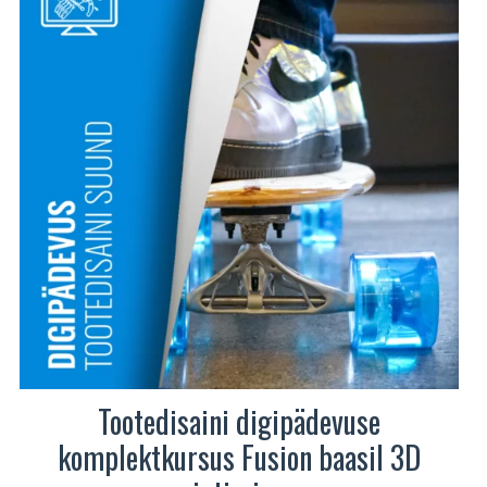
Valikuid
saab
teha
tootelehel.
Tootedisaini digipädevuse
komplektkursus Fusion baasil 3D