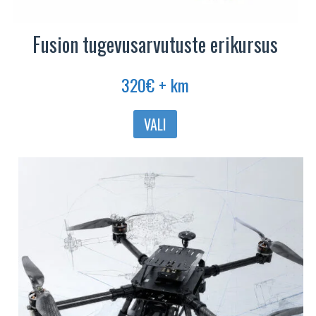
Fusion tugevusarvutuste erikursus
320
€
+ km
Sellel
VALI
tootel
on
mitu
varianti.
Valikuid
saab
teha
tootelehel.