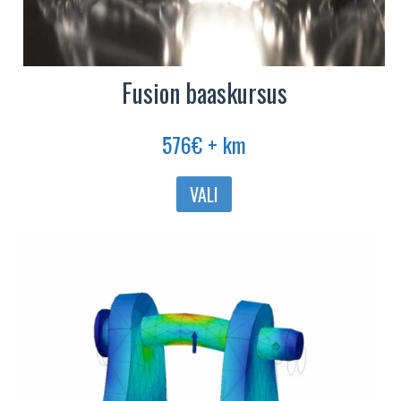
Fusion baaskursus
576
€
+ km
Sellel
VALI
tootel
on
mitu
varianti.
Valikuid
saab
teha
tootelehel.