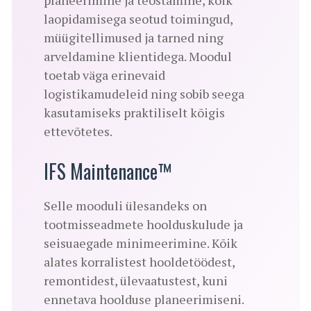
planeerimine ja teostamine, kõik
laopidamisega seotud toimingud,
müügitellimused ja tarned ning
arveldamine klientidega. Moodul
toetab väga erinevaid
logistikamudeleid ning sobib seega
kasutamiseks praktiliselt kõigis
ettevõtetes.
IFS Maintenance™
Selle mooduli ülesandeks on
tootmisseadmete hoolduskulude ja
seisuaegade minimeerimine. Kõik
alates korralistest hooldetöödest,
remontidest, ülevaatustest, kuni
ennetava hoolduse planeerimiseni.