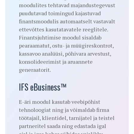
moodulites tehtavad majandustegevust
puudutavad toimingud kajastuvad
finantsmoodulis automaatselt vastavalt
ettevõttes kasutatavatele reeglitele.
Finantsjuhtimise moodul sisaldab
pearaamatut, ostu- ja müügireskontrot,
kassavoo analüüsi, põhivara arvestust,
konsolideerimist ja aruannete
generaatorit.
IFS eBusiness™
E-äri moodul kasutab veebipõhist
tehnoloogiat ning ja võimaldab firma
töötajail, klientidel, tarnijatel ja teistel
partneritel saada ning edastada igal