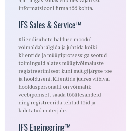
ajal ja igas kohas viibides vajalikku
informatsiooni firma töö kohta.
IFS Sales & Service™
Kliendisuhete halduse moodul
võimaldab jälgida ja juhtida kõiki
klientide ja müügiprotsessiga seotud
toiminguid alates müügivõimaluste
registreerimisest kuni müügijärgse toe
ja hoolduseni. Klientide juures viibival
hoolduspersonalil on võimalik
veebipõhiselt saada tööülesandeid
ning registreerida tehtud töid ja
kulutatud materjale.
IFS Engineering™