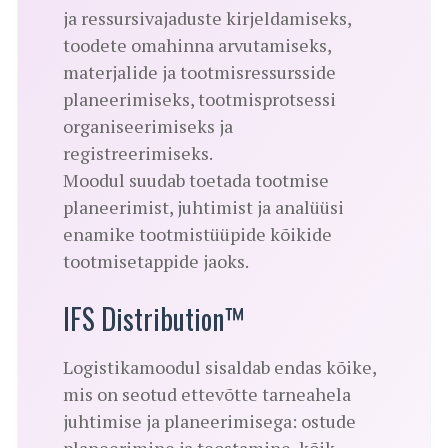
ja ressursivajaduste kirjeldamiseks,
toodete omahinna arvutamiseks,
materjalide ja tootmisressursside
planeerimiseks, tootmisprotsessi
organiseerimiseks ja
registreerimiseks.
Moodul suudab toetada tootmise
planeerimist, juhtimist ja analüüsi
enamike tootmistüüpide kõikide
tootmisetappide jaoks.
IFS Distribution™
Logistikamoodul sisaldab endas kõike,
mis on seotud ettevõtte tarneahela
juhtimise ja planeerimisega: ostude