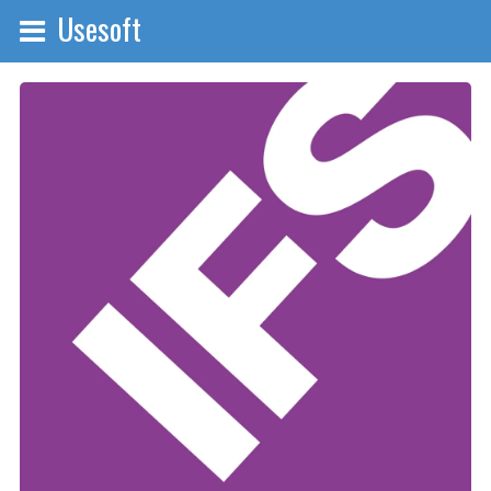
Usesoft