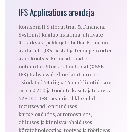
IFS Applications arendaja
Kontsern IFS (Industrial & Financial
Systems) kuulub maailma juhtivate
äritarkvara pakkujate hulka. Firma on
asutatud 1983. aastal ja tema peakorter
asub Rootsis. Firma aktsiad on
noteeritud Stockholmi börsil (XSSE:
IFS).Rahvusvaheline kontsern on
esindatud 54 riigis. Tema klientide arv
on ca 2 200 ja toodete kasutajate arv ca
528 000. IFSi peamised kliendid
tegutsevad lennunduses,
kaitsejõududes, autotööstuses,
ehituses ja kinnisvarahalduses,
kõrgtehnoloogias, tootvas ja töötlevas