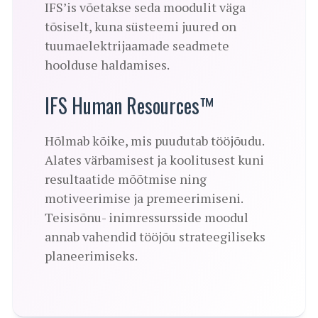
IFS’is võetakse seda moodulit väga
tõsiselt, kuna süsteemi juured on
tuumaelektrijaamade seadmete
hoolduse haldamises.
IFS Human Resources™
Hõlmab kõike, mis puudutab tööjõudu.
Alates värbamisest ja koolitusest kuni
resultaatide mõõtmise ning
motiveerimise ja premeerimiseni.
Teisisõnu- inimressursside moodul
annab vahendid tööjõu strateegiliseks
planeerimiseks.