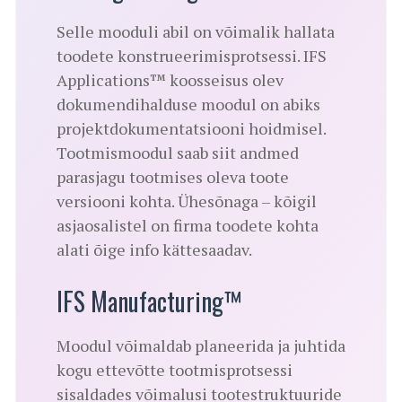
Selle mooduli abil on võimalik hallata
toodete konstrueerimisprotsessi. IFS
Applications™ koosseisus olev
dokumendihalduse moodul on abiks
projektdokumentatsiooni hoidmisel.
Tootmismoodul saab siit andmed
parasjagu tootmises oleva toote
versiooni kohta. Ühesõnaga – kõigil
asjaosalistel on firma toodete kohta
alati õige info kättesaadav.
IFS Manufacturing™
Moodul võimaldab planeerida ja juhtida
kogu ettevõtte tootmisprotsessi
sisaldades võimalusi tootestruktuuride