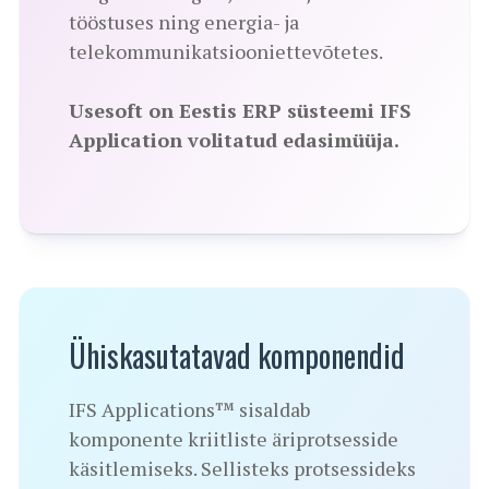
tööstuses ning energia- ja
telekommunikatsiooniettevõtetes.
Usesoft on Eestis ERP süsteemi IFS
Application volitatud edasimüüja.
Ühiskasutatavad komponendid
IFS Applications™ sisaldab
komponente kriitliste äriprotsesside
käsitlemiseks. Sellisteks protsessideks