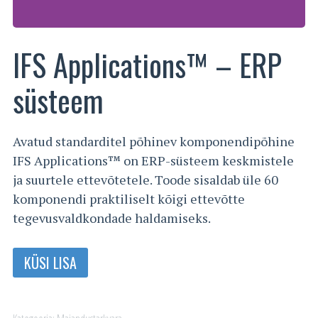
IFS Applications™ – ERP
süsteem
Avatud standarditel põhinev komponendipõhine
IFS Applications™ on ERP-süsteem keskmistele
ja suurtele ettevõtetele. Toode sisaldab üle 60
komponendi praktiliselt kõigi ettevõtte
tegevusvaldkondade haldamiseks.
KÜSI LISA