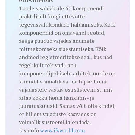
Toode sisaldab üle 60 komponendi
praktiliselt kõigi ettevõtte
tegevusvaldkondade haldamiseks. Kõik
komponendid on omavahel seotud,
seega puudub vajadus andmete
mitmekordseks sisestamiseks. Kõik
andmed registreeritakse seal, kus nad
tegelikult tekivad.Tänu
komponendipõhisele arhitektuurile on
kliendil võimalik valida täpselt oma
vajadustele vastav osa süsteemist, mis
aitab kokku hoida hankimis- ja
juurutuskulusid. Samas võib olla kindel,
et hiljem vajaduste kasvades on
võimalik süsteemi laiendada.
Lisainfo
www.ifsworld.com