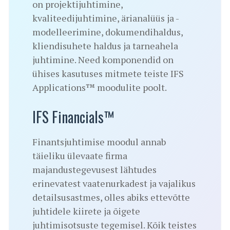
on projektijuhtimine,
kvaliteedijuhtimine, ärianalüüs ja -
modelleerimine, dokumendihaldus,
kliendisuhete haldus ja tarneahela
juhtimine. Need komponendid on
ühises kasutuses mitmete teiste IFS
Applications™ moodulite poolt.
IFS Financials™
Finantsjuhtimise moodul annab
täieliku ülevaate firma
majandustegevusest lähtudes
erinevatest vaatenurkadest ja vajalikus
detailsusastmes, olles abiks ettevõtte
juhtidele kiirete ja õigete
juhtimisotsuste tegemisel. Kõik teistes