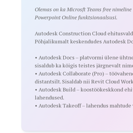
Olemas on ka Microsft Teams free nimeline 
Powerpoint Online funktsionaalsusi.
Autodesk Construction Cloud ehitusvald
Põhjalikumalt keskendudes Autodesk Doc
• Autodesk Docs – platvormi ülene ühtne
sisaldub ka kõigis teistes järgnevalt nim
• Autodesk Collaborate (Pro) – töövahe
distantsilt. Sisaldab nii Revit Cloud Wo
• Autodesk Build – koostöökeskkond ehit
lahendused.
• Autodesk Takeoff – lahendus mahtude v