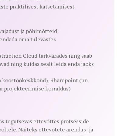
te praktilisest katsetamisest.
vajadust ja põhimõtteid;
kendada oma tulevastes
struction Cloud tarkvarades ning saab
avad ning kuidas sealt leida enda jaoks
ja koostöökeskkond), Sharepoint (nn
u projekteerimise korraldus)
s tegutsevas ettevõttes protsesside
oltele. Näiteks ettevõtete arendus- ja