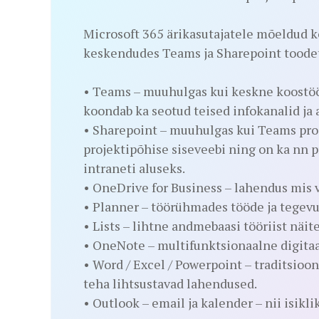
Microsoft 365 ärikasutajatele mõeldud k
keskendudes Teams ja Sharepoint toode
• Teams – muuhulgas kui keskne koostöö
koondab ka seotud teised infokanalid ja
• Sharepoint – muuhulgas kui Teams pr
projektipõhise siseveebi ning on ka nn p
intraneti aluseks.
• OneDrive for Business – lahendus mis 
• Planner – töörühmades tööde ja tegevu
• Lists – lihtne andmebaasi tööriist näi
• OneNote – multifunktsionaalne digita
• Word / Excel / Powerpoint – traditsioo
teha lihtsustavad lahendused.
• Outlook – email ja kalender – nii isik