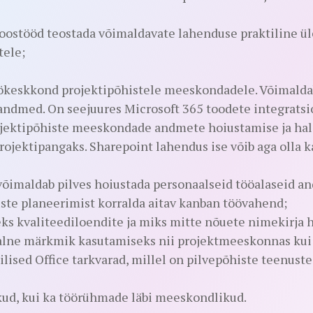
oostööd teostada võimaldavate lahenduse praktiline ül
tele;
keskkond projektipõhistele meeskondadele. Võimaldab 
 andmed. On seejuures Microsoft 365 toodete integrats
ojektipõhiste meeskondade andmete hoiustamise ja hal
rojektipangaks. Sharepoint lahendus ise võib aga olla k
võimaldab pilves hoiustada personaalseid tööalaseid a
ste planeerimist korralda aitav kanban töövahend;
teks kvaliteediloendite ja miks mitte nõuete nimekirja 
alne märkmik kasutamiseks nii projektmeeskonnas kui 
nilised Office tarkvarad, millel on pilvepõhiste teenus
likud, kui ka töörühmade läbi meeskondlikud.