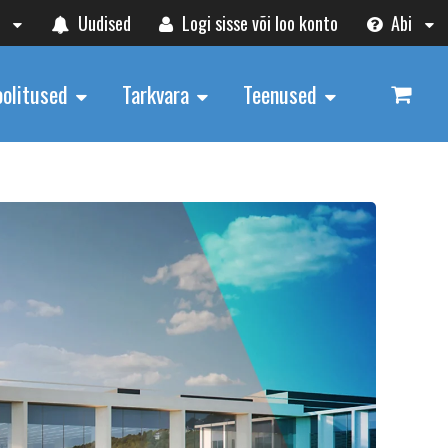
t
Uudised
Logi sisse või loo konto
Abi
oolitused
Tarkvara
Teenused