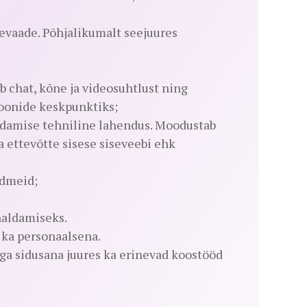
evaade. Põhjalikumalt seejuures
chat, kõne ja videosuhtlust ning
ioonide keskpunktiks;
damise tehniline lahendus. Moodustab
a ettevõtte sisese siseveebi ehk
ndmeid;
haldamiseks.
ka personaalsena.
tega sidusana juures ka erinevad koostööd