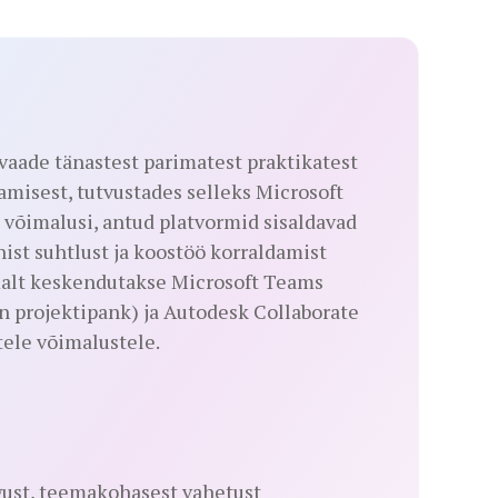
vaade tänastest parimatest praktikatest
amisest, tutvustades selleks Microsoft
 võimalusi, antud platvormid sisaldavad
ist suhtlust ja koostöö korraldamist
malt keskendutakse Microsoft Teams
n projektipank) ja Autodesk Collaborate
tele võimalustele.
gust, teemakohasest vahetust