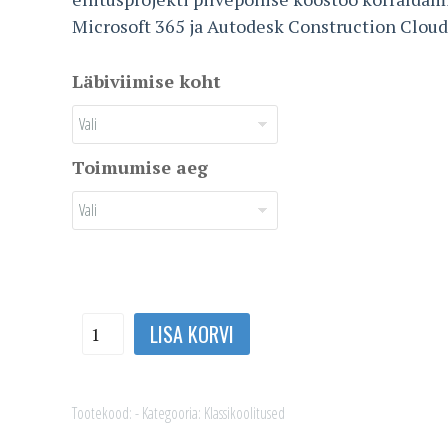
Microsoft 365 ja Autodesk Construction Cloud
Läbiviimise koht
Toimumise aeg
Ehitusprojektis
LISA KORVI
pilvepõhise
koostöö
korraldamine
Tootekood:
-
Kategooria:
Klassikoolitused
kogus