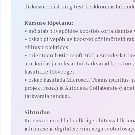
diskussioonist ning test-keskkonnas lahendus
Kursuse lõpetanu:
• mõistab pilvepõhise koostöö korraldamise 
• oskab pilvepõhise koostöö põhimõtteid ra
ehitusprojektides;
• orienteerub Microsoft 365 ja Autodesk Con
aru, kuidas ja miks antud tarkvarad koos tööt
kasulikke töövooge;
• oskab kasutada Microsoft Teams (suhtlus- 
projektipank) ja Autodesk Collaborate (vahet
tarkvaralahendusi.
Sihtrühm
Kursus on mõeldud eelkõige ehitusvaldkonna
juhtimise ja digitaliseerimisega seotud osapo