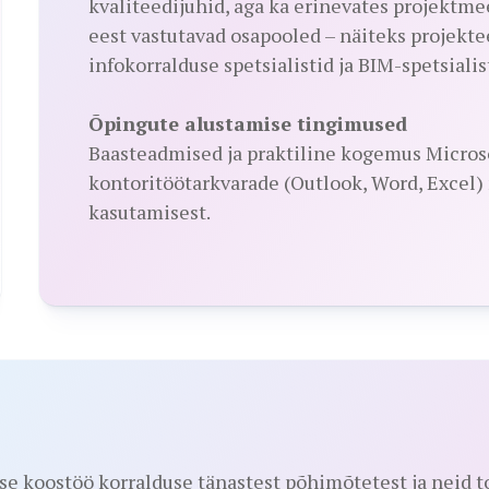
kvaliteedijuhid, aga ka erinevates projektm
eest vastutavad osapooled – näiteks projektee
infokorralduse spetsialistid ja BIM-spetsialis
Õpingute alustamise tingimused
Baasteadmised ja praktiline kogemus Micros
kontoritöötarkvarade (Outlook, Word, Excel)
kasutamisest.
e koostöö korralduse tänastest põhimõtetest ja neid t