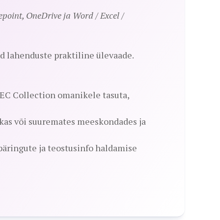
point, OneDrive ja Word / Excel /
 lahenduste praktiline ülevaade.
AEC Collection omanikele tasuta,
 kas või suuremates meeskondades ja
päringute ja teostusinfo haldamise