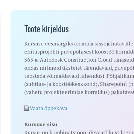
Toote kirjeldus
Kursuse eesmärgiks on anda sissejuhatav üle
ehitusprojekti pilvepõhisest koostöö korrald
365 ja Autodesk Construction Cloud tänaseid
endas mitmeid üksteist täiendavaid, pilvepõh
teostada võimaldavaid lahendusi. Põhjaliku
(suhtlus- ja koostöökeskkond), Sharepoint (n
(vahetu projekteerimise korraldus) pakutava
Vaata õppekava
Kursuse sisu
Kursus on kombinatsioon ülevaatlikust loen