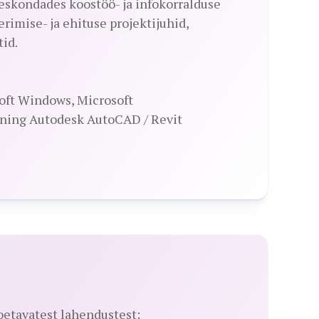
eeskondades koostöö- ja infokorralduse
rimise- ja ehituse projektijuhid,
tid.
oft Windows, Microsoft
 ning Autodesk AutoCAD / Revit
oetavatest lahendustest;