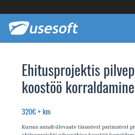
Ehitusprojektis pilve
koostöö korraldamine
320
€
+ km
Kursus annab ülevaate tänastest parimatest pr
ehitusprojekti pilvepõhise koostöö korraldami