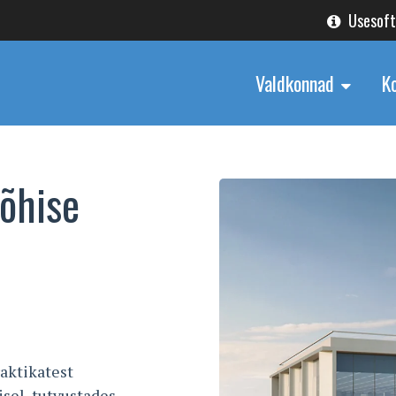
Usesof
Valdkonnad
K
põhise
aktikatest
sel, tutvustades