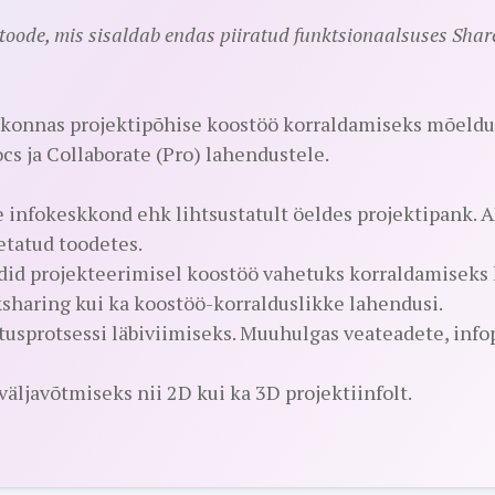
toode, mis sisaldab endas piiratud funktsionaalsuses Share
konnas projektipõhise koostöö korraldamiseks mõeldud
s ja Collaborate (Pro) lahendustele.
 infokeskkond ehk lihtsustatult öeldes projektipank. 
etatud toodetes.
ndid projekteerimisel koostöö vahetuks korraldamiseks
rksharing kui ka koostöö-korralduslikke lahendusi.
usprotsessi läbiviimiseks. Muuhulgas veateadete, info
äljavõtmiseks nii 2D kui ka 3D projektiinfolt.