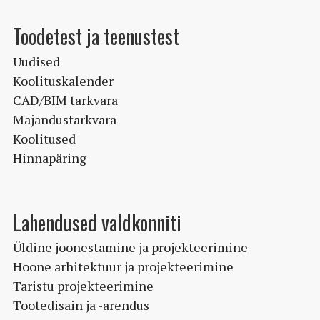
saab
teha
Toodetest ja teenustest
tootelehel.
Uudised
Koolituskalender
CAD/BIM tarkvara
Majandustarkvara
Koolitused
Hinnapäring
Lahendused valdkonniti
Üldine joonestamine ja projekteerimine
Hoone arhitektuur ja projekteerimine
Taristu projekteerimine
Tootedisain ja -arendus