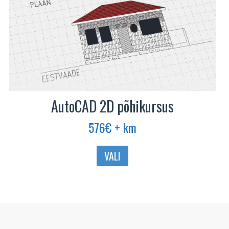
AutoCAD 2D põhikursus
576
€
+ km
Sellel
VALI
tootel
on
mitu
varianti.
Valikuid