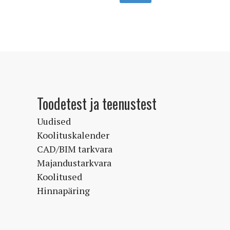
on
mitu
varianti.
Valikuid
saab
teha
tootelehel.
Toodetest ja teenustest
Uudised
Koolituskalender
CAD/BIM tarkvara
Majandustarkvara
Koolitused
Hinnapäring