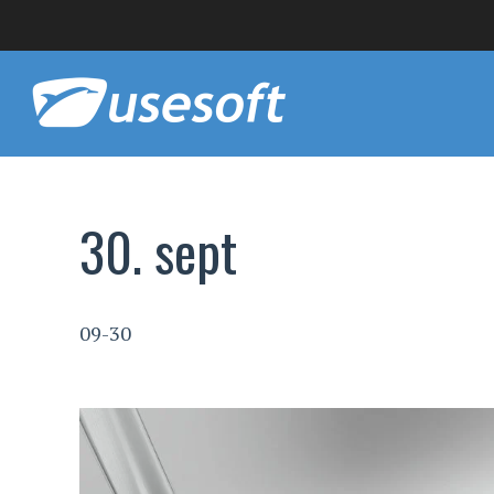
30. sept
09-30