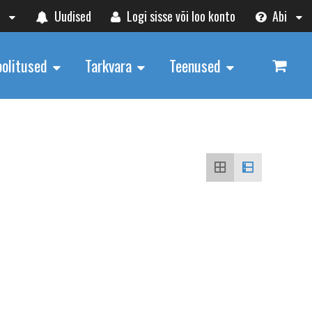
t
Uudised
Logi sisse või loo konto
Abi
oolitused
Tarkvara
Teenused