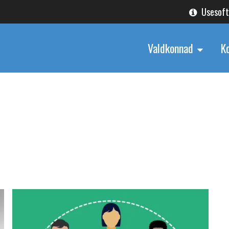
Usesof
Valdkonnad
K