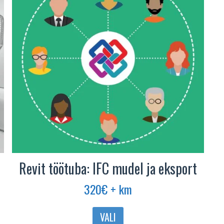
Revit töötuba: IFC mudel ja eksport
320
€
+ km
Sellel
VALI
tootel