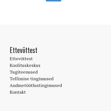
on
mitu
varianti.
Valikuid
saab
teha
tootelehel.
Ettevõttest
Ettevõttest
Koolituskeskus
Tugiteenused
Tellimise tingimused
Andmetöötlustingimused
Kontakt