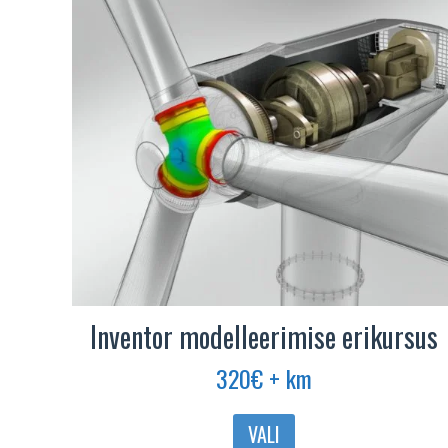
Inventor modelleerimise erikursus
320
€
+ km
Sellel
VALI
tootel