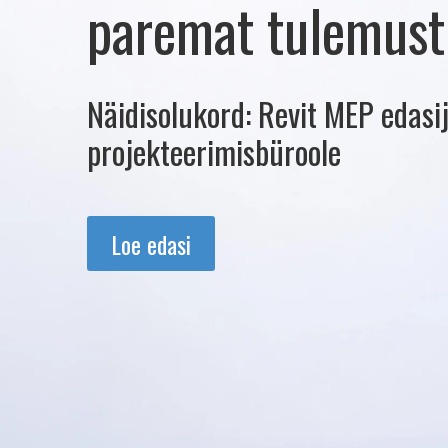
paremat tulemust
Näidisolukord: Revit MEP edasi
projekteerimisbüroole
Loe edasi