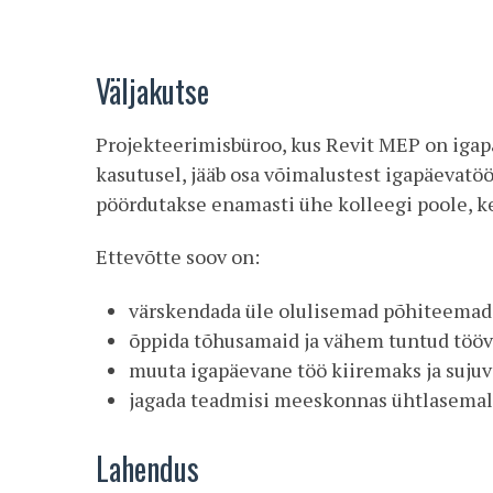
Väljakutse
Projekteerimisbüroo, kus Revit MEP on igap
kasutusel, jääb osa võimalustest igapäevat
pöördutakse enamasti ühe kolleegi poole, k
Ettevõtte soov on:
värskendada üle olulisemad põhiteemad
õppida tõhusamaid ja vähem tuntud tööv
muuta igapäevane töö kiiremaks ja suju
jagada teadmisi meeskonnas ühtlasemal
Lahendus