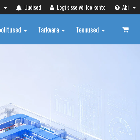
t
Uudised
Logi sisse või loo konto
Abi
oolitused
Tarkvara
Teenused