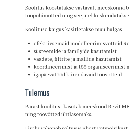
Koolitus koostatakse vastavalt meeskonna t
tööpõhimõtted ning seejärel keskendutakse 
Koolituse käigus käsitletakse muu hulgas:
efektiivsemaid modelleerimisvõtteid Re
süsteemide ja family’de kasutamist
vaadete, filtrite ja mallide kasutamist
koordineerimist ja töö organiseerimist 
igapäevatööd kiirendavaid töövõtteid
Tulemus
Pärast koolitust kasutab meeskond Revit M
ning töövõtted ühtlasemaks.
Lisaks väheneb sõltuvus ühest võtmeisikus