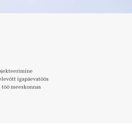
ojekteerimine
elevõtt igapäevatöös
m töö meeskonnas