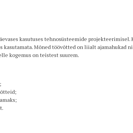
äevases kasutuses tehnosüsteemide projekteerimisel. 
öös kasutamata. Mõned töövõtted on liialt ajamahukad 
elle kogemus on teistest suurem.
;
õtteid;
vamaks;
t.