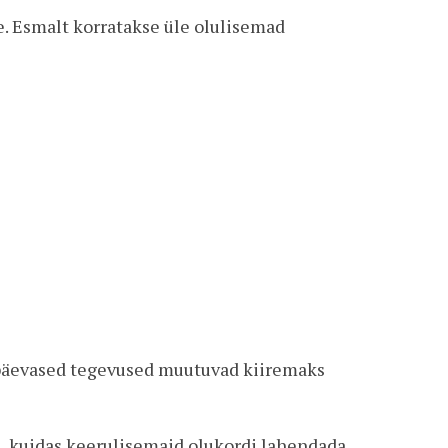
. Esmalt korratakse üle olulisemad
päevased tegevused muutuvad kiiremaks
 kuidas keerulisemaid olukordi lahendada