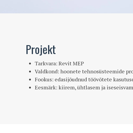
Projekt
Tarkvara: Revit MEP
Valdkond: hoonete tehnosüsteemide pr
Fookus: edasijõudnud töövõtete kasutus
Eesmärk: kiirem, ühtlasem ja iseseisva