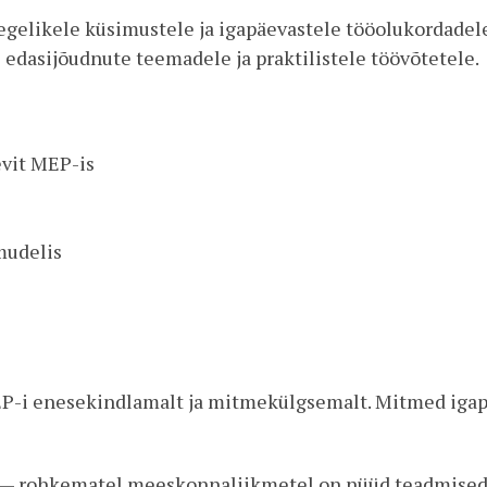
egelikele küsimustele ja igapäevastele tööolukordadele
edasijõudnute teemadele ja praktilistele töövõtetele.
vit MEP-is
mudelis
EP-i enesekindlamalt ja mitmekülgsemalt. Mitmed iga
t — rohkematel meeskonnaliikmetel on nüüd teadmised,