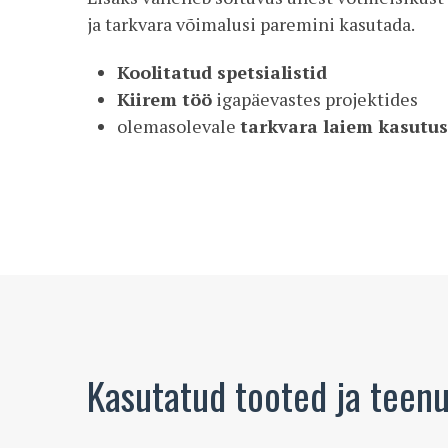
ja tarkvara võimalusi paremini kasutada.
Koolitatud spetsialistid
Kiirem töö
igapäevastes projektides
olemasolevale
tarkvara laiem kasutu
Kasutatud tooted ja teen