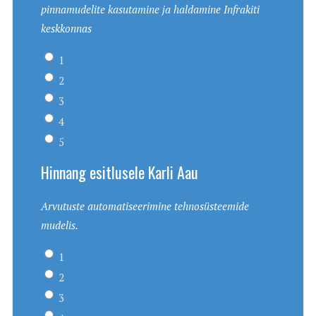
pinnamudelite kasutamine ja haldamine Infrakiti
keskkonnas
1
2
3
4
5
Hinnang esitlusele Karli Aau
Arvutuste automatiseerimine tehnosüsteemide
mudelis.
1
2
3