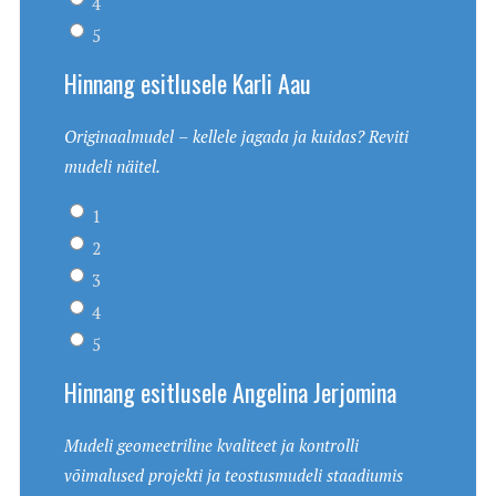
4
5
Hinnang esitlusele Karli Aau
Originaalmudel – kellele jagada ja kuidas? Reviti
mudeli näitel.
1
2
3
4
5
Hinnang esitlusele Angelina Jerjomina
Mudeli geomeetriline kvaliteet ja kontrolli
võimalused projekti ja teostusmudeli staadiumis