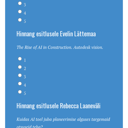
3
4
5
Hinnang esitlusele Evelin Lättemaa
The Rise of AI in Construction. Autodesk vision.
1
2
3
4
5
Hinnang esitlusele Rebecca Laaneväli
Kuidas AI toel juba planeerimise alguses targemaid
otsuseid teha?