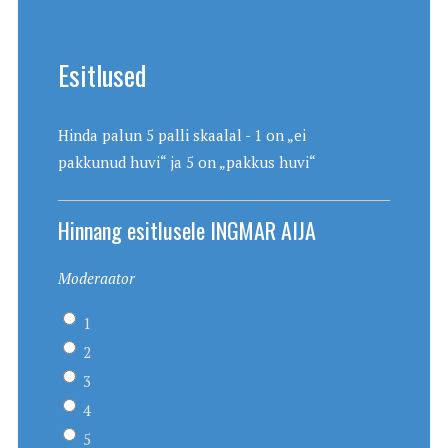
Esitlused
Hinda palun 5 palli skaalal - 1 on „ei
pakkunud huvi“ ja 5 on „pakkus huvi“
Hinnang esitlusele INGMAR AIJA
Moderaator
1
2
3
4
5