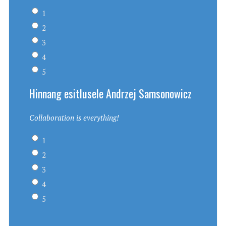
1
2
3
4
5
Hinnang esitlusele Andrzej Samsonowicz
Collaboration is everything!
1
2
3
4
5