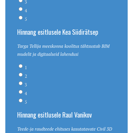
3
4
5
Hinnang esitlusele Kea Siidirätsep
Targa Tellija meeskonna koolitus tähtsustab BIM
mudelit ja digitaalseid lahendusi
1
2
3
4
5
Hinnang esitlusele Raul Vanikov
Teede-ja raudteede ehituses kasutatavate Civil 3D