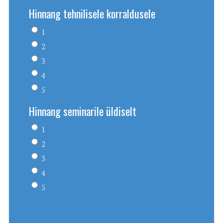
Hinnang tehnilisele korraldusele
1
2
3
4
5
Hinnang seminarile üldiselt
1
2
3
4
5