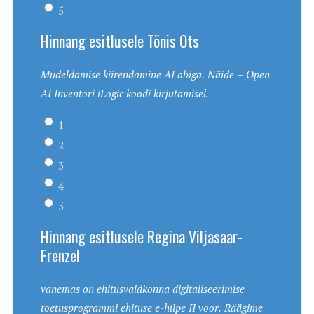
5
Hinnang esitlusele Tõnis Ots
Mudeldamise kiirendamine AI abiga. Näide – Open
AI Inventori iLogic koodi kirjutamisel.
1
2
3
4
5
Hinnang esitlusele Regina Viljasaar-
Frenzel
vanemas on ehitusvaldkonna digitaliseerimise
toetusprogrammi ehituse e-hüpe II voor. Räägime