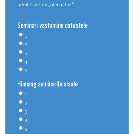
rahule“ ja 5 on „olen rahul“
Seminari vastamine ootustele
1
2
3
4
5
Hinnang seminarile sisule
1
2
3
4
5