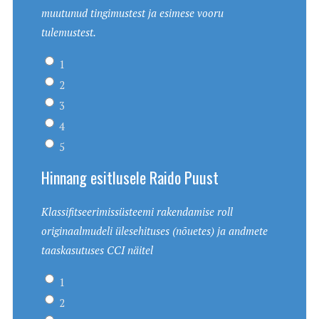
muutunud tingimustest ja esimese vooru
tulemustest.
1
2
3
4
5
Hinnang esitlusele Raido Puust
Klassifitseerimissüsteemi rakendamise roll
originaalmudeli ülesehituses (nõuetes) ja andmete
taaskasutuses CCI näitel
1
2