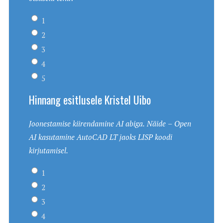
1
2
3
4
5
Hinnang esitlusele Kristel Uibo
Joonestamise kiirendamine AI abiga. Näide – Open
AI kasutamine AutoCAD LT jaoks LISP koodi
kirjutamisel.
1
2
3
4