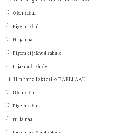
Olen rahul
Pigem rahul
Nii ja naa
Pigem ei jäänud rahule
Ei jäänud rahule
11. Hinnang lektorile KARLI AAU
Olen rahul
Pigem rahul
Nii ja naa
Pigem ei jäänud rahule