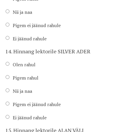
Nii ja naa
Pigem ei jäänud rahule
Ei jäänud rahule
14. Hinnang lektorile SILVER ADER
Olen rahul
Pigem rahul
Nii ja naa
Pigem ei jäänud rahule
Ei jäänud rahule
15. Hinnang lektorile ALAN VÄLI