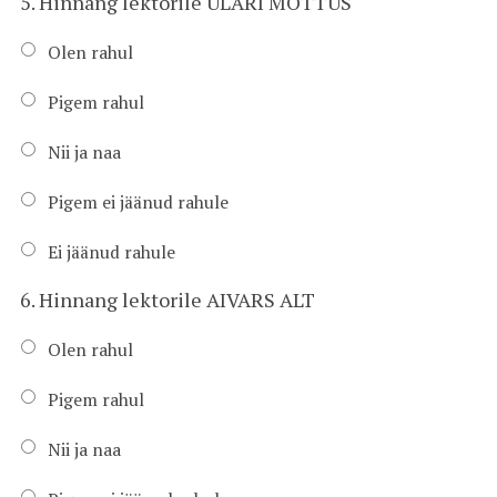
5. Hinnang lektorile ÜLARI MÕTTUS
Olen rahul
Pigem rahul
Nii ja naa
Pigem ei jäänud rahule
Ei jäänud rahule
6. Hinnang lektorile AIVARS ALT
Olen rahul
Pigem rahul
Nii ja naa