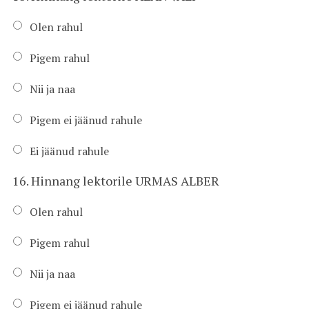
Olen rahul
Pigem rahul
Nii ja naa
Pigem ei jäänud rahule
Ei jäänud rahule
16. Hinnang lektorile URMAS ALBER
Olen rahul
Pigem rahul
Nii ja naa
Pigem ei jäänud rahule