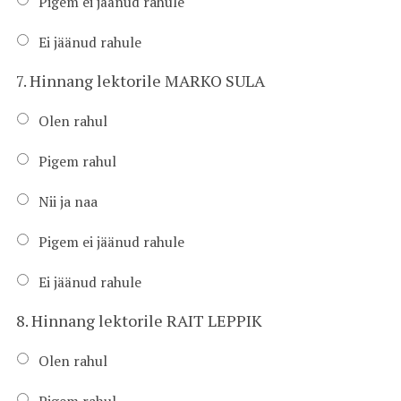
Pigem ei jäänud rahule
Ei jäänud rahule
7. Hinnang lektorile MARKO SULA
Olen rahul
Pigem rahul
Nii ja naa
Pigem ei jäänud rahule
Ei jäänud rahule
8. Hinnang lektorile RAIT LEPPIK
Olen rahul