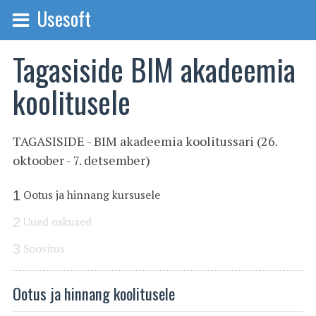
Usesoft
Tagasiside BIM akadeemia
koolitusele
TAGASISIDE - BIM akadeemia koolitussari (26.
oktoober - 7. detsember)
1
Ootus ja hinnang kursusele
2
Uued oskused
3
Soovitus
Ootus ja hinnang koolitusele