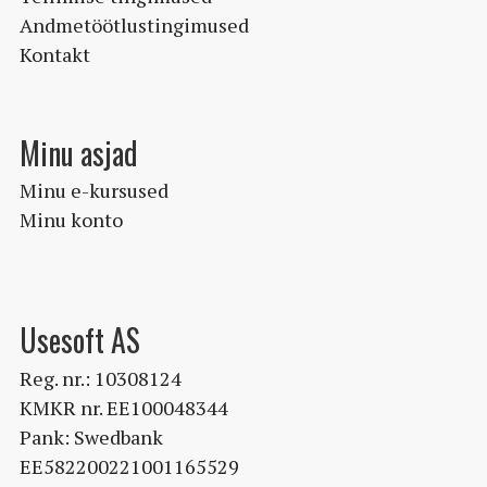
Andmetöötlustingimused
Kontakt
Minu asjad
Minu e-kursused
Minu konto
Usesoft AS
Reg. nr.: 10308124
KMKR nr. EE100048344
Pank: Swedbank
EE582200221001165529