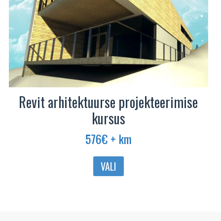
Revit arhitektuurse projekteerimise
kursus
576
€
+ km
Sellel
VALI
tootel
on
mitu
varianti.