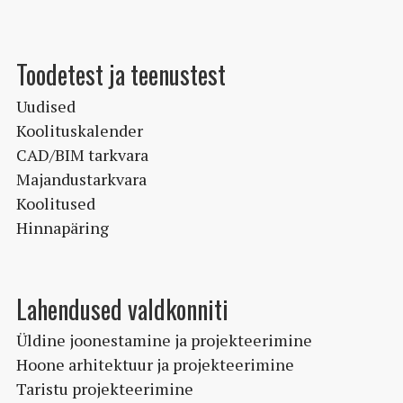
Valikuid
saab
teha
Toodetest ja teenustest
tootelehel.
Uudised
Koolituskalender
CAD/BIM tarkvara
Majandustarkvara
Koolitused
Hinnapäring
Lahendused valdkonniti
Üldine joonestamine ja projekteerimine
Hoone arhitektuur ja projekteerimine
Taristu projekteerimine