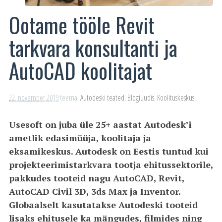
Ootame tööle Revit
tarkvara konsultanti ja
AutoCAD koolitajat
22. november 2019
teemal
Autodeski teated
,
Blogiuudis
,
Koolituskeskus
Usesoft on juba üle 25+ aastat Autodesk’i
ametlik edasimüüja, koolitaja ja
eksamikeskus. Autodesk on Eestis tuntud kui
projekteerimistarkvara tootja ehitussektorile,
pakkudes tooteid nagu AutoCAD, Revit,
AutoCAD Civil 3D, 3ds Max ja Inventor.
Globaalselt kasutatakse Autodeski tooteid
lisaks ehitusele ka mängudes, filmides ning