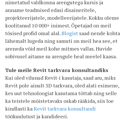
nimetatud valdkonna arengutega kursis ja
anname teadmised edasi disaineritele,
projekteerijatele, modelleerijatele. Kokku oleme
koolitanud 10 000+ inimest. Õpetajad on meil
tõsised profid omal alal.
Blogist
saad nende kohta
lähemalt lugeda ning samuti on meil hea see, et
areneda võid meil kohe mitmes vallas. Huvide
sobivusel aitame su arengule heal meelel kaasa.
Tule meile Revit tarkvara konsultandiks
Kui oled vilunud Revit-i kasutaja, saad aru, miks
Revit pole ainult 3D tarkvara, oled alati esimene,
kes uut tehnoloogiat kasutama tõttab ning selle
ka teistele mõistetavaks oskab rääkida, siis loe
kindlasti ka
Revit tarkvara konsultandi
töökuulutust ja kandideeri.