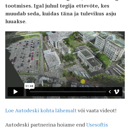
tootmises. Igal juhul tegija ettevõte, kes
muudab seda, kuidas täna ja tulevikus asju
luuakse
.
Loe Autodeski kohta lähemalt
või vaata videot!
Autodeski partnerina hoiame end
Usesoftis