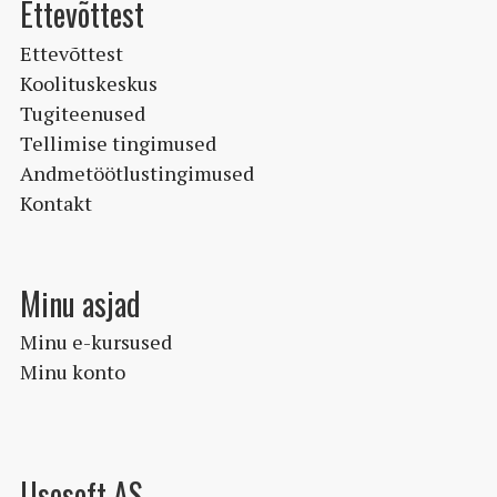
Ettevõttest
Ettevõttest
Koolituskeskus
Tugiteenused
Tellimise tingimused
Andmetöötlustingimused
Kontakt
Minu asjad
Minu e-kursused
Minu konto
Usesoft AS