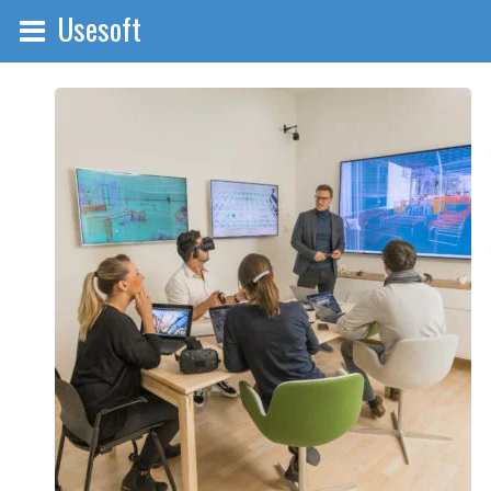
Usesoft