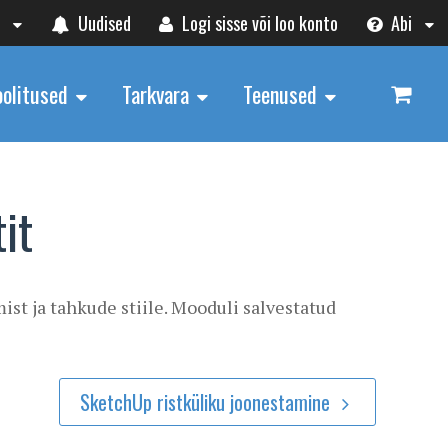
t
Uudised
Logi sisse või loo konto
Abi
oolitused
Tarkvara
Teenused
it
ist ja tahkude stiile. Mooduli salvestatud
SketchUp ristküliku joonestamine