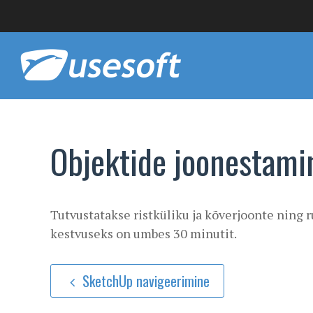
Objektide joonestami
Tutvustatakse ristküliku ja kõverjoonte ning r
kestvuseks on umbes 30 minutit.
SketchUp navigeerimine