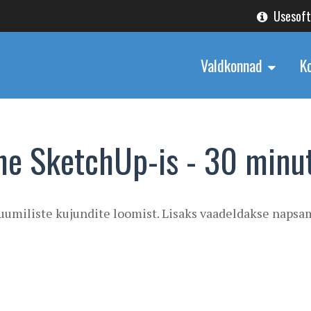
Usesof
Valdkonnad
K
ne SketchUp-is - 30 minut
uumiliste kujundite loomist. Lisaks vaadeldakse napsam