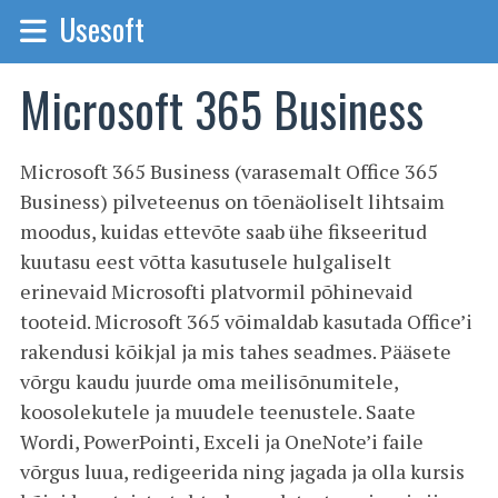
Usesoft
Microsoft 365 Business
Microsoft 365 Business (varasemalt Office 365
Business) pilveteenus on tõenäoliselt lihtsaim
moodus, kuidas ettevõte saab ühe fikseeritud
kuutasu eest võtta kasutusele hulgaliselt
erinevaid Microsofti platvormil põhinevaid
tooteid. Microsoft 365 võimaldab kasutada Office’i
rakendusi kõikjal ja mis tahes seadmes. Pääsete
võrgu kaudu juurde oma meilisõnumitele,
koosolekutele ja muudele teenustele. Saate
Wordi, PowerPointi, Exceli ja OneNote’i faile
võrgus luua, redigeerida ning jagada ja olla kursis