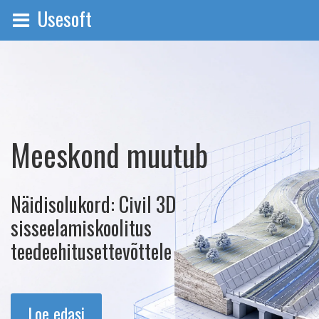
Usesoft
Meeskond muutub
Näidisolukord: Civil 3D
sisseelamiskoolitus
teedeehitusettevõttele
Loe edasi