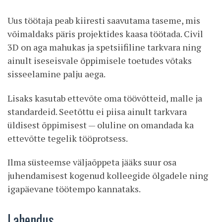
Uus töötaja peab kiiresti saavutama taseme, mis
võimaldaks päris projektides kaasa töötada. Civil
3D on aga mahukas ja spetsiifiline tarkvara ning
ainult iseseisvale õppimisele toetudes võtaks
sisseelamine palju aega.
Lisaks kasutab ettevõte oma töövõtteid, malle ja
standardeid. Seetõttu ei piisa ainult tarkvara
üldisest õppimisest — oluline on omandada ka
ettevõtte tegelik tööprotsess.
Ilma süsteemse väljaõppeta jääks suur osa
juhendamisest kogenud kolleegide õlgadele ning
igapäevane töötempo kannataks.
Lahendus