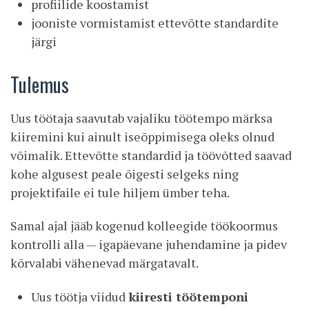
profiilide koostamist
jooniste vormistamist ettevõtte standardite
järgi
Tulemus
Uus töötaja saavutab vajaliku töötempo märksa
kiiremini kui ainult iseõppimisega oleks olnud
võimalik. Ettevõtte standardid ja töövõtted saavad
kohe algusest peale õigesti selgeks ning
projektifaile ei tule hiljem ümber teha.
Samal ajal jääb kogenud kolleegide töökoormus
kontrolli alla — igapäevane juhendamine ja pidev
kõrvalabi vähenevad märgatavalt.
Uus töötja viidud
kiiresti töötemponi