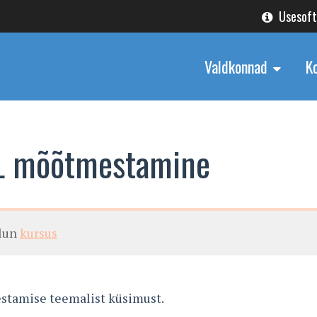
Usesof
Valdkonnad
K
L mõõtmestamine
alun
kursus
estamise teemalist küsimust.