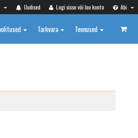
t
Uudised
Logi sisse või loo konto
Abi
oolitused
Tarkvara
Teenused