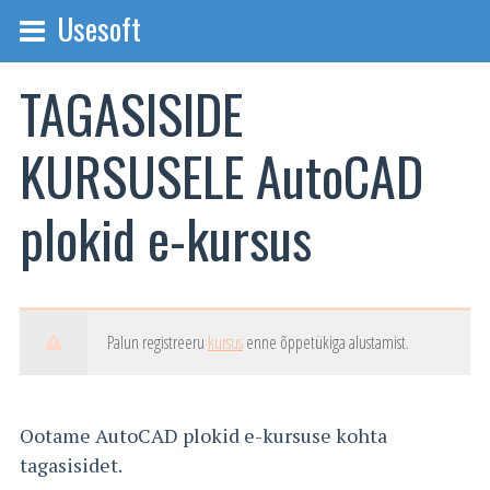
Usesoft
TAGASISIDE
KURSUSELE AutoCAD
plokid e-kursus
Palun registreeru
kursus
enne õppetükiga alustamist.
Ootame AutoCAD plokid e-kursuse kohta
tagasisidet.