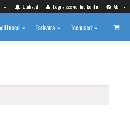
t
Uudised
Logi sisse või loo konto
Abi
oolitused
Tarkvara
Teenused