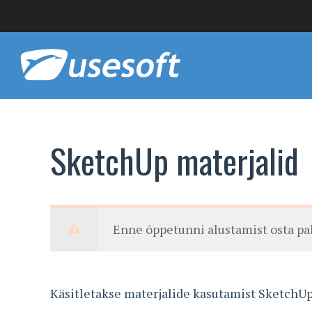
SketchUp materjalid
Enne õppetunni alustamist osta p
Käsitletakse materjalide kasutamist SketchUp