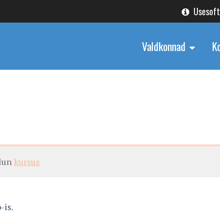
Usesof
Valdkonnad
K
alun
kursus
-is.