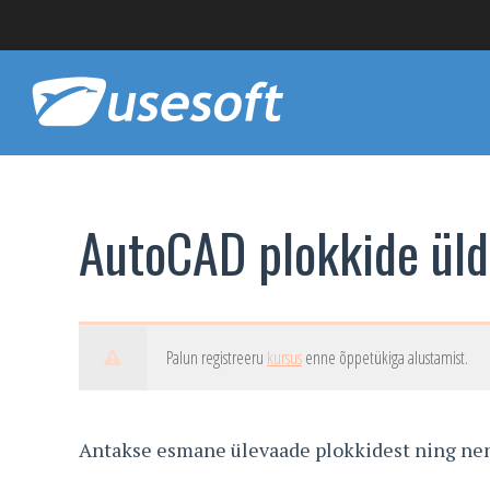
AutoCAD plokkide üldi
Palun registreeru
kursus
enne õppetükiga alustamist.
Antakse esmane ülevaade plokkidest ning nend