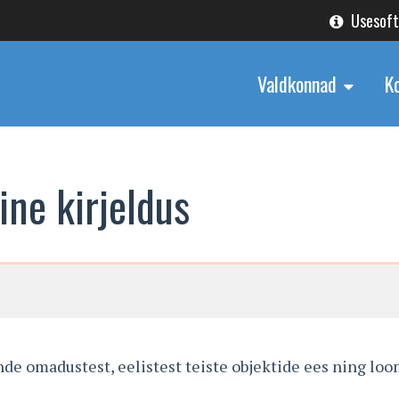
Usesof
Valdkonnad
K
ne kirjeldus
e omadustest, eelistest teiste objektide ees ning loo