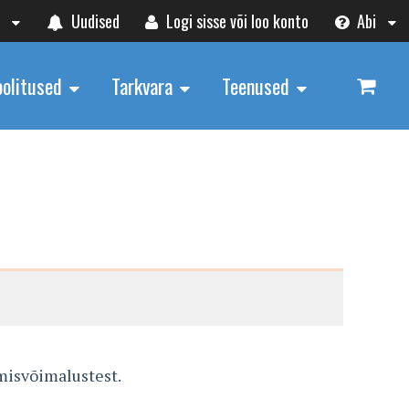
t
Uudised
Logi sisse või loo konto
Abi
oolitused
Tarkvara
Teenused
misvõimalustest.