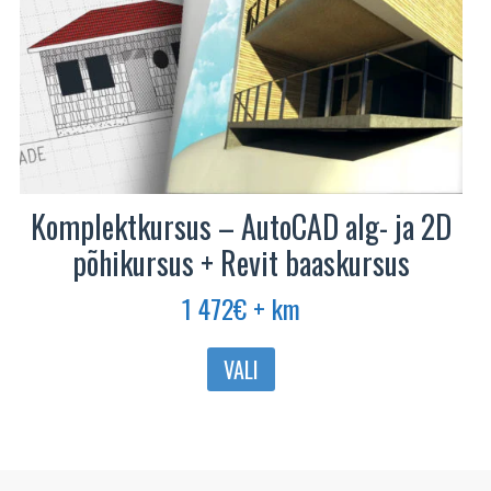
Komplektkursus – AutoCAD alg- ja 2D
põhikursus + Revit baaskursus
1 472
€
+ km
VALI