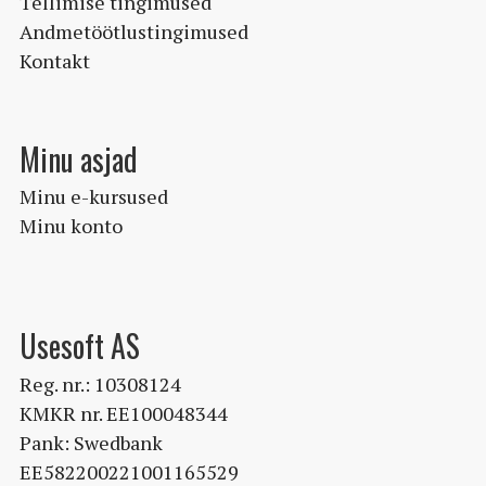
Tellimise tingimused
Andmetöötlustingimused
Kontakt
Minu asjad
Minu e-kursused
Minu konto
Usesoft AS
Reg. nr.: 10308124
KMKR nr. EE100048344
Pank: Swedbank
EE582200221001165529