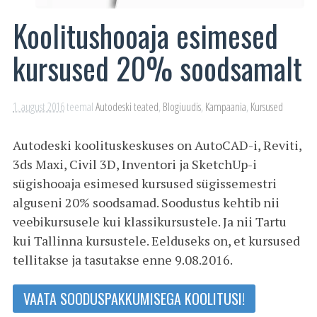
Koolitushooaja esimesed
kursused 20% soodsamalt
1. august 2016
teemal
Autodeski teated
,
Blogiuudis
,
Kampaania
,
Kursused
Autodeski koolituskeskuses on AutoCAD-i, Reviti,
3ds Maxi, Civil 3D, Inventori ja SketchUp-i
sügishooaja esimesed kursused sügissemestri
alguseni 20% soodsamad. Soodustus kehtib nii
veebikursusele kui klassikursustele. Ja nii Tartu
kui Tallinna kursustele. Eelduseks on, et kursused
tellitakse ja tasutakse enne 9.08.2016.
VAATA SOODUSPAKKUMISEGA KOOLITUSI!