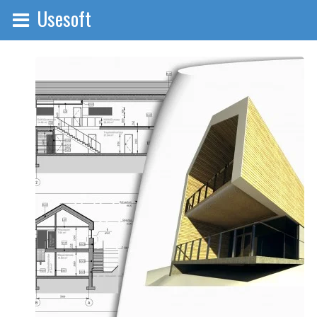
Usesoft