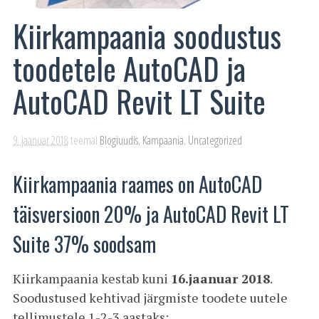
Kiirkampaania soodustus
toodetele AutoCAD ja
AutoCAD Revit LT Suite
9. jaanuar 2018
teemal
Blogiuudis
,
Kampaania
,
Uncategorized
Kiirkampaania raames on AutoCAD
täisversioon 20% ja AutoCAD Revit LT
Suite 37% soodsam
Kiirkampaania kestab kuni
16.jaanuar 2018
.
Soodustused kehtivad järgmiste toodete uutele
tellimustele 1-2-3 aastaks: