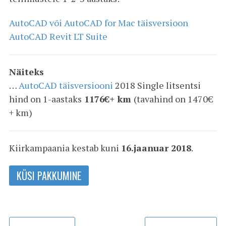
AutoCAD või AutoCAD for Mac täisversioon
AutoCAD Revit LT Suite
Näiteks
…
AutoCAD täisversiooni
2018 Single litsentsi
hind on 1-aastaks
1176€+ km
(tavahind on 1470€
+ km)
Kiirkampaania kestab kuni
16.jaanuar 2018
.
KÜSI PAKKUMINE