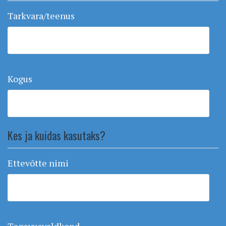
Tarkvara/teenus
Kogus
Kes ja kuidas kasutaks?
Ettevõtte nimi
Tegevusvaldkond