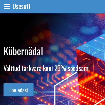
Usesoft
Kübernädal
Valitud tarkvara kuni 25% soodsam!
Loe edasi