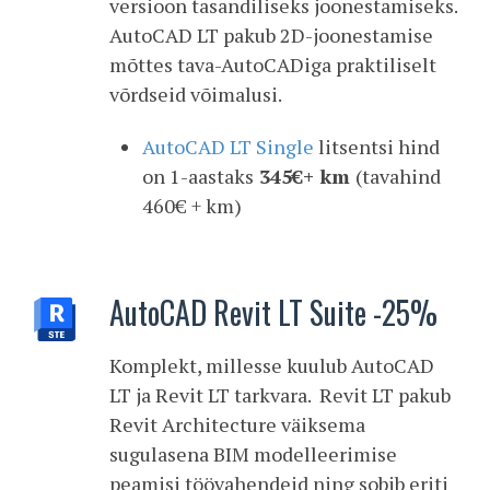
versioon tasandiliseks joonestamiseks.
AutoCAD LT pakub 2D-joonestamise
mõttes tava-AutoCADiga praktiliselt
võrdseid võimalusi.
AutoCAD LT Single
litsentsi hind
on 1-aastaks
345€+ km
(tavahind
460€ + km)
AutoCAD Revit LT Suite -25%
Komplekt, millesse kuulub AutoCAD
LT ja Revit LT tarkvara. Revit LT pakub
Revit Architecture väiksema
sugulasena BIM modelleerimise
peamisi töövahendeid ning sobib eriti