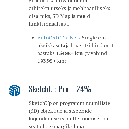
Sisaldab ka erivahendeid
arhitektuurseks ja mehhaaniliseks
disainiks, 3D Map ja muud
funktsionaalsust.
AutoCAD Toolsets
Single ehk
üksikkasutaja litsentsi hind on 1-
aastaks
1548€+ km
(tavahind
1935€ + km)
SketchUp Pro – 24%
SketchUp on programm ruumiliste
(3D) objektide ja stseenide
kujundamiseks, mille loomisel on
seatud eesmärgiks luua