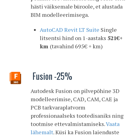
hästi väiksemale büroole, et alustada
BIM modelleerimisega.
AutoCAD Revit LT Suite
Single
litsentsi hind on 1-aastaks
521€+
km
(tavahind 695€ + km)
Fusion -25%
Autodesk Fusion on pilvepõhine 3D
modelleerimise, CAD, CAM, CAE ja
PCB tarkvaraplatvorm
professionaalseks tootedisaniks ning
tootmise ettevalmistamiseks.
Vaata
lähemalt
. Küsi ka Fusion laienduste