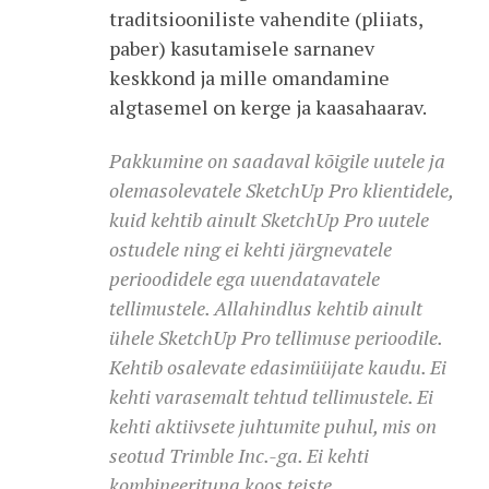
traditsiooniliste vahendite (pliiats,
paber) kasutamisele sarnanev
keskkond ja mille omandamine
algtasemel on kerge ja kaasahaarav.
Pakkumine on saadaval kõigile uutele ja
olemasolevatele SketchUp Pro klientidele,
kuid kehtib ainult SketchUp Pro uutele
ostudele ning ei kehti järgnevatele
perioodidele ega uuendatavatele
tellimustele. Allahindlus kehtib ainult
ühele SketchUp Pro tellimuse perioodile.
Kehtib osalevate edasimüüjate kaudu. Ei
kehti varasemalt tehtud tellimustele. Ei
kehti aktiivsete juhtumite puhul, mis on
seotud Trimble Inc.-ga. Ei kehti
kombineerituna koos teiste