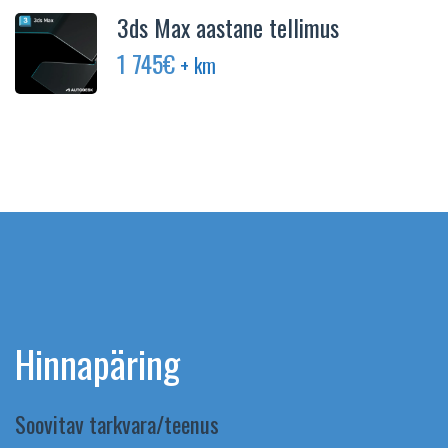
3ds Max aastane tellimus
1 745
€
+ km
Hinnapäring
Soovitav tarkvara/teenus