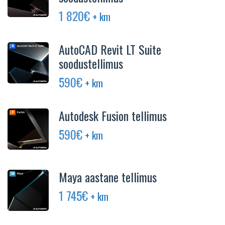
1 820
€
+ km
AutoCAD Revit LT Suite
soodustellimus
590
€
+ km
Autodesk Fusion tellimus
590
€
+ km
Maya aastane tellimus
1 745
€
+ km