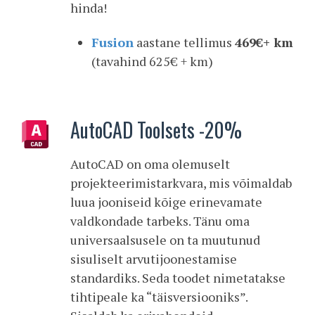
hinda!
Fusion
aastane tellimus
469€+ km
(tavahind 625€ + km)
AutoCAD Toolsets -20%
AutoCAD on oma olemuselt
projekteerimistarkvara, mis võimaldab
luua jooniseid kõige erinevamate
valdkondade tarbeks. Tänu oma
universaalsusele on ta muutunud
sisuliselt arvutijoonestamise
standardiks. Seda toodet nimetatakse
tihtipeale ka “täisversiooniks”.