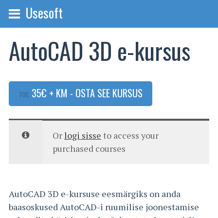
Usesoft
AutoCAD 3D e-kursus
ALGNE HIND OLI: 70€.
PRAEGUNE HIND ON: 35€.
35
€
+ KM
- OSTA SEE KURSUS
70
€
Or
logi sisse
to access your
purchased courses
AutoCAD 3D e-kursuse eesmärgiks on anda
baasoskused AutoCAD-i ruumilise joonestamise