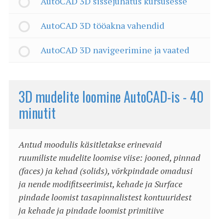
AutoCAD 3D sissejuhatus kursusesse
AutoCAD 3D tööakna vahendid
AutoCAD 3D navigeerimine ja vaated
3D mudelite loomine AutoCAD-is - 40
minutit
Antud moodulis käsitletakse erinevaid
ruumiliste mudelite loomise viise: jooned, pinnad
(faces) ja kehad (solids), võrkpindade omadusi
ja nende modifitseerimist, kehade ja Surface
pindade loomist tasapinnalistest kontuuridest
ja kehade ja pindade loomist primitiive