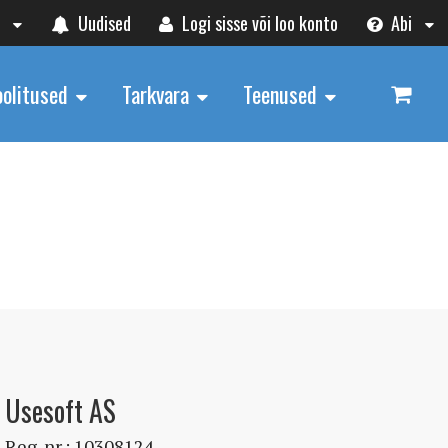
t
Uudised
Logi sisse või loo konto
Abi
oolitused
Tarkvara
Teenused
Usesoft AS
Reg. nr.: 10308124