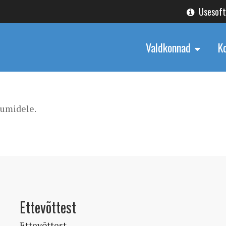
Usesof
Valdkonnad
K
iumidele.
Ettevõttest
Ettevõttest