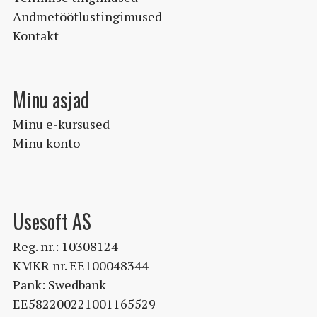
Andmetöötlustingimused
Kontakt
Minu asjad
Minu e-kursused
Minu konto
Usesoft AS
Reg. nr.: 10308124
KMKR nr. EE100048344
Pank: Swedbank
EE582200221001165529