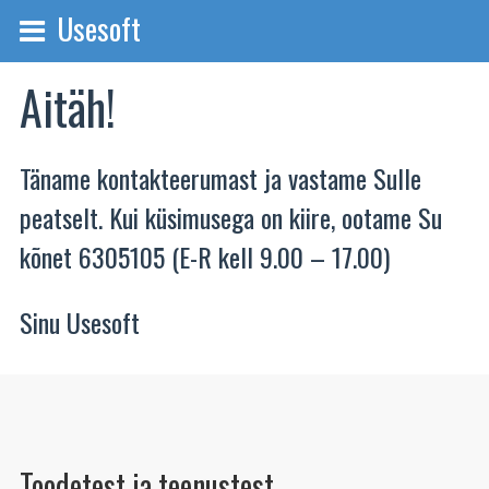
Usesoft
Aitäh!
Täname kontakteerumast ja vastame Sulle
peatselt. Kui küsimusega on kiire, ootame Su
kõnet 6305105 (E-R kell 9.00 – 17.00)
Sinu Usesoft
Toodetest ja teenustest