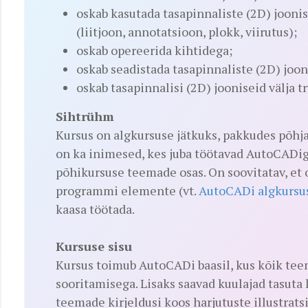
oskab kasutada tasapinnaliste (2D) jooni
(liitjoon, annotatsioon, plokk, viirutus);
oskab opereerida kihtidega;
oskab seadistada tasapinnaliste (2D) jooni
oskab tasapinnalisi (2D) jooniseid välja t
Sihtrühm
Kursus on algkursuse jätkuks, pakkudes põh
on ka inimesed, kes juba töötavad AutoCADig
põhikursuse teemade osas. On soovitatav, et 
programmi elemente (vt.
AutoCADi algkursu
kaasa töötada.
Kursuse sisu
Kursus toimub AutoCADi baasil, kus kõik teem
sooritamisega. Lisaks saavad kuulajad tasuta 
teemade kirjeldusi koos harjutuste illustrat