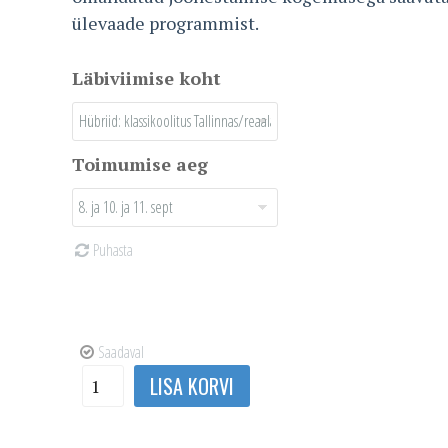
ülevaade programmist.
Läbiviimise koht
Toimumise aeg
Puhasta
Saadaval
AutoCAD
LISA KORVI
2D
põhikursus