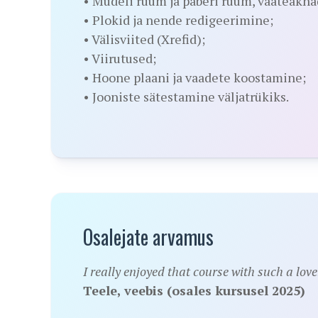
• Mudeli ruum ja paberi ruum, vaateakna
• Plokid ja nende redigeerimine;
• Välisviited (Xrefid);
• Viirutused;
• Hoone plaani ja vaadete koostamine;
• Jooniste sätestamine väljatrükiks.
Osalejate arvamus
I really enjoyed that course with such a lov
Teele, veebis (osales kursusel 2025)