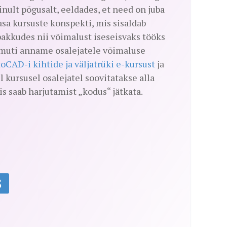
nult põgusalt, eeldades, et need on juba
asa kursuste konspekti, mis sisaldab
pakkudes nii võimalust iseseisvaks tööks
Samuti anname osalejatele võimaluse
oCAD-i kihtide ja väljatrüki e-kursust
ja
il kursusel osalejatel soovitatakse alla
iis saab harjutamist „kodus“ jätkata.
S