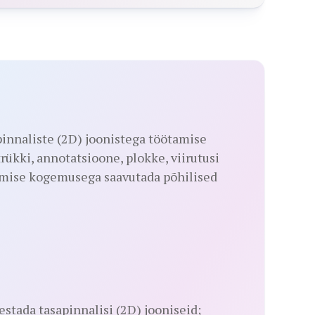
innaliste (2D) joonistega töötamise
trükki, annotatsioone, plokke, viirutusi
ise kogemusega saavutada põhilised
tada tasapinnalisi (2D) jooniseid;