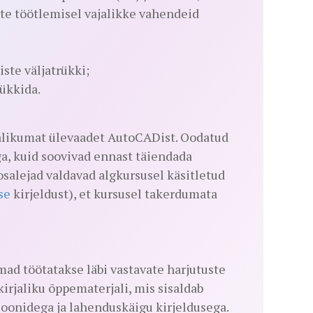
ste töötlemisel vajalikke vahendeid
ste väljatrükki;
rükkida.
jalikumat ülevaadet AutoCADist. Oodatud
a, kuid soovivad ennast täiendada
osalejad valdavad algkursusel käsitletud
se
kirjeldust), et kursusel takerdumata
ad töötatakse läbi vastavate harjutuste
kirjaliku õppematerjali, mis sisaldab
sioonidega ja lahenduskäigu kirjeldusega.