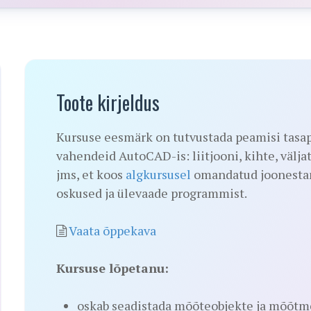
Toote kirjeldus
Kursuse eesmärk on tutvustada peamisi tasap
vahendeid AutoCAD-is: liitjooni, kihte, välja
jms, et koos
algkursusel
omandatud joonestam
oskused ja ülevaade programmist.
Vaata õppekava
Kursuse lõpetanu:
oskab seadistada mõõteobjekte ja mõõtmes