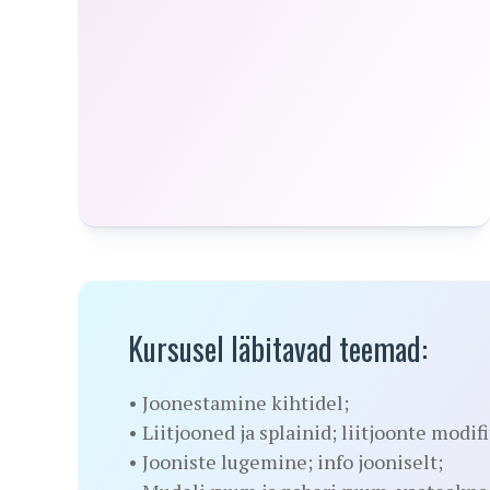
Kursusel läbitavad teemad:
• Joonestamine kihtidel;
• Liitjooned ja splainid; liitjoonte modi
• Jooniste lugemine; info jooniselt;