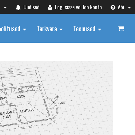
t
Uudised
Logi sisse või loo konto
Abi
oolitused
Tarkvara
Teenused