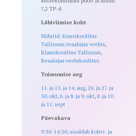
kutsekomisjoni poolt ja antud
7,2 TP-d
Läbiviimise koht
Hübriid: klassikoolitus
Tallinnas/reaalajas veebis
,
Klassikoolitus Tallinnas
,
Reaalajas veebikoolitus
Toimumise aeg
11. ja 13. ja 14. aug
,
26. ja 27. ja
30. okt
,
6. ja 8. ja 9. okt
,
8. ja 10.
ja 11. sept
Päevakava
9:30-14:30, sisaldab kohvi- ja