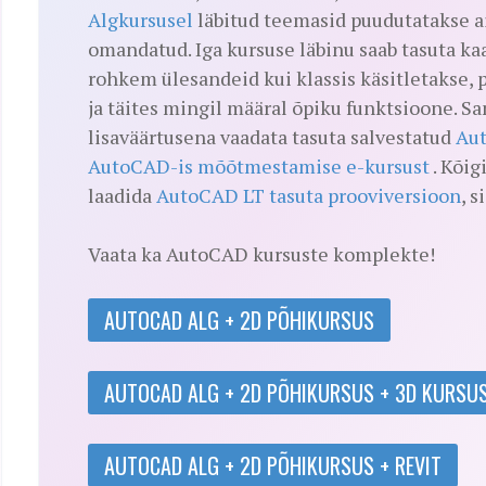
Algkursusel
läbitud teemasid puudutatakse ai
omandatud. Iga kursuse läbinu saab tasuta ka
rohkem ülesandeid kui klassis käsitletakse, 
ja täites mingil määral õpiku funktsioone. 
lisaväärtusena vaadata tasuta salvestatud
Aut
AutoCAD-is mõõtmestamise e-kursust
. Kõig
laadida
AutoCAD LT tasuta prooviversioon
, s
Vaata ka AutoCAD kursuste komplekte!
AUTOCAD ALG + 2D PÕHIKURSUS
AUTOCAD ALG + 2D PÕHIKURSUS + 3D KURSU
AUTOCAD ALG + 2D PÕHIKURSUS + REVIT