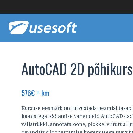
AutoCAD 2D põhikurs
576
€
+ km
Kursuse eesmärk on tutvustada peamisi tasapi
joonistega töötamise vahendeid AutoCAD-is: li
väljatrükki, annotatsioone, plokke, viirutusi j
omandatud joonestamise kogemusega saavutad