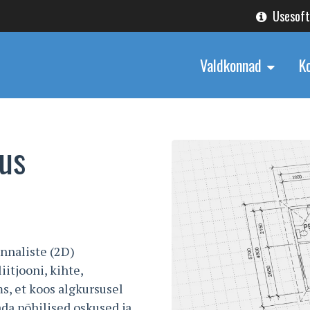
Usesof
Valdkonnad
K
us
nnaliste (2D)
itjooni, kihte,
ms, et koos algkursusel
a põhilised oskused ja