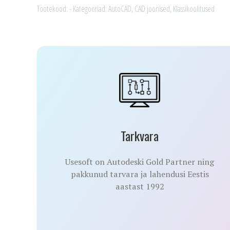
kogus
Tootekood:
-
Kategooriad:
AutoCAD
,
CAD joonised
,
Klassikoolitused
Tarkvara
Usesoft on Autodeski Gold Partner ning
pakkunud tarvara ja lahendusi Eestis
aastast 1992