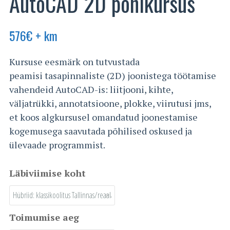
AutoCAD 2D põhikursus
576
€
+ km
Kursuse eesmärk on tutvustada
peamisi tasapinnaliste (2D) joonistega töötamise
vahendeid AutoCAD-is: liitjooni, kihte,
väljatrükki, annotatsioone, plokke, viirutusi jms,
et koos algkursusel omandatud joonestamise
kogemusega saavutada põhilised oskused ja
ülevaade programmist.
Läbiviimise koht
Toimumise aeg