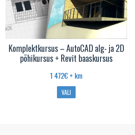
Komplektkursus – AutoCAD alg- ja 2D
põhikursus + Revit baaskursus
1 472
€
+ km
VALI