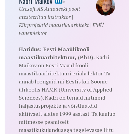
Kadri Maikov
Usesoft AS Autodeski poolt
atesteeritud instruktor |
Kiirprojektid maastikuarhitekt | EMÜ
vanemlektor
Haridus: Eesti Maaülikooli
maastikuarhitektuur, (PhD).
Kadri
Maikov on Eesti Maaülikooli
maastikuarhitektuuri eriala lektor. Ta
annab loenguid nii Eestis kui Soome
ülikoolis HAMK (University of Applied
Sciences). Kadri on teinud mitmeid
haljastusprojekte ja võistlustöid
aktiivselt alates 1999 aastast. Ta kuulub
mitmesse peamiselt
maastikukujundusega tegelevasse liitu