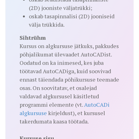
(2D) jooniste väljatrükki;
oskab tasapinnalisi (2D) jooniseid
välja trükkida.
Sihtrühm
Kursus on algkursuse jätkuks, pakkudes
põhjalikumat ülevaadet AutoCADist.
Oodatud on ka inimesed, kes juba
töötavad AutoCADiga, kuid soovivad
ennast täiendada põhikursuse teemade
osas. On soovitatav, et osalejad
valdavad algkursusel käsitletud
programmi elemente (vt.
AutoCADi
algkursuse
kirjeldust), et kursusel
takerdumata kaasa töötada.
Kursuse sisu