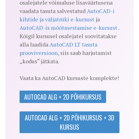
osalejatele võimaluse lisaväärtusena
vaadata tasuta salvestatud
AutoCAD-i
kihtide ja väljatrüki e-kursust
ja
AutoCAD-is mõõtmestamise e-kursust
.
Kõigil kursusel osalejatel soovitatakse
alla laadida
AutoCAD LT tasuta
prooviversioon
, siis saab harjutamist
„kodus“ jätkata.
Vaata ka AutoCAD kursuste komplekte!
AUTOCAD ALG + 2D PÕHIKURSUS
AUTOCAD ALG + 2D PÕHIKURSUS + 3D
KURSUS