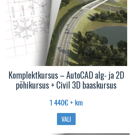
Komplektkursus – AutoCAD alg- ja 2D
põhikursus + Civil 3D baaskursus
1 440
€
+ km
VALI