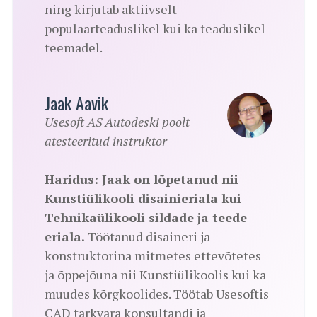
ning kirjutab aktiivselt
populaarteaduslikel kui ka teaduslikel
teemadel.
Jaak Aavik
Usesoft AS Autodeski poolt
atesteeritud instruktor
Haridus: Jaak on lõpetanud nii
Kunstiülikooli disainieriala kui
Tehnikaülikooli sildade ja teede
eriala.
Töötanud disaineri ja
konstruktorina mitmetes ettevõtetes
ja õppejõuna nii Kunstiülikoolis kui ka
muudes kõrgkoolides. Töötab Usesoftis
CAD tarkvara konsultandi ja