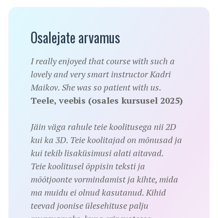
Osalejate arvamus
I really enjoyed that course with such a
lovely and very smart instructor Kadri
Maikov. She was so patient with us.
Teele, veebis (osales kursusel 2025)
Jäin väga rahule teie koolitusega nii 2D
kui ka 3D. Teie koolitajad on mõnusad ja
kui tekib lisaküsimusi alati aitavad.
Teie koolitusel õppisin teksti ja
mõõtjoonte vormindamist ja kihte, mida
ma muidu ei olnud kasutanud. Kihid
teevad joonise ülesehituse palju