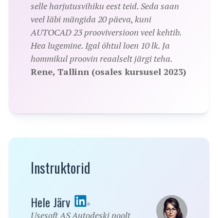
selle harjutusvihiku eest teid. Seda saan
veel läbi mängida 20 päeva, kuni
AUTOCAD 23 prooviversioon veel kehtib.
Hea lugemine. Igal õhtul loen 10 lk. Ja
hommikul proovin reaalselt järgi teha.
Rene, Tallinn (osales kursusel 2023)
Instruktorid
Hele Järv
Usesoft AS Autodeski poolt