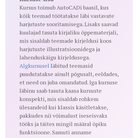
Kursus toimub AutoCADi baasil, kus
kõik teemad töötatakse läbi vastavate
harjutuste sooritamisega. Lisaks saavad
kuulajad tasuta kirjaliku õppematerjali,
mis sisaldab teemade kirjeldusi koos
harjutuste illustratsioonidega ja
lahenduskäigu kirjeldusega.
Algkursusel
läbitud teemasid
puudutatakse ainult põgusalt, eeldades,
et need on juba omandatud. Iga kursuse
läbinu saab tasuta kaasa kursuste
konspekti, mis sisaldab rohkem
ülesandeid kui klassis käsitletakse,
pakkudes nii võimalust iseseisvaks
tööks ja täites mingil määral õpiku
funktsioone. Samuti anname