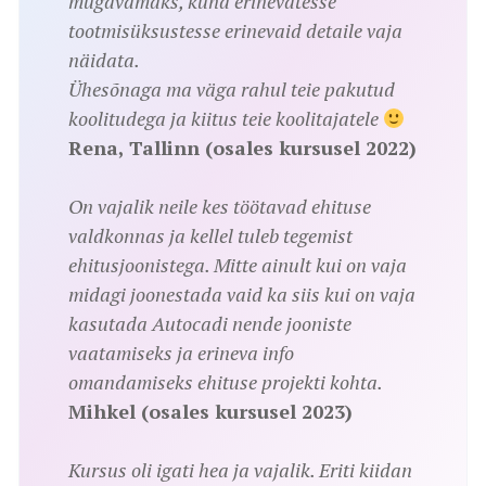
mugavamaks, kuna erinevatesse
tootmisüksustesse erinevaid detaile vaja
näidata.
Ühesõnaga ma väga rahul teie pakutud
koolitudega ja kiitus teie koolitajatele
Rena, Tallinn (osales kursusel 2022)
On vajalik neile kes töötavad ehituse
valdkonnas ja kellel tuleb tegemist
ehitusjoonistega. Mitte ainult kui on vaja
midagi joonestada vaid ka siis kui on vaja
kasutada Autocadi nende jooniste
vaatamiseks ja erineva info
omandamiseks ehituse projekti kohta.
Mihkel (osales kursusel 2023)
Kursus oli igati hea ja vajalik. Eriti kiidan