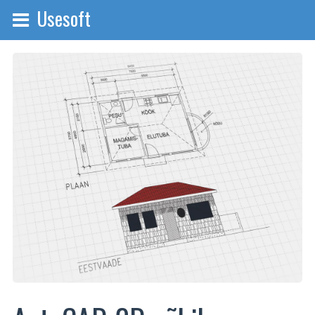
Usesoft