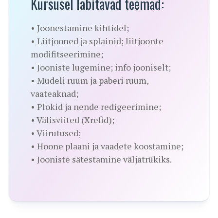
Kursusel läbitavad teemad:
• Joonestamine kihtidel;
• Liitjooned ja splainid; liitjoonte
modifitseerimine;
• Jooniste lugemine; info jooniselt;
• Mudeli ruum ja paberi ruum,
vaateaknad;
• Plokid ja nende redigeerimine;
• Välisviited (Xrefid);
• Viirutused;
• Hoone plaani ja vaadete koostamine;
• Jooniste sätestamine väljatrükiks.