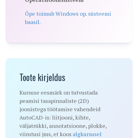
Õpe toimub Windows op. süsteemi
baasil.
Toote kirjeldus
Kursuse eesmärk on tutvustada
peamisi tasapinnaliste (2D)
joonistega töötamise vahendeid
AutoCAD-is: liitjooni, kihte,
väljatrükki, annotatsioone, plokke,
viirutusi jms, et koos
algkursusel