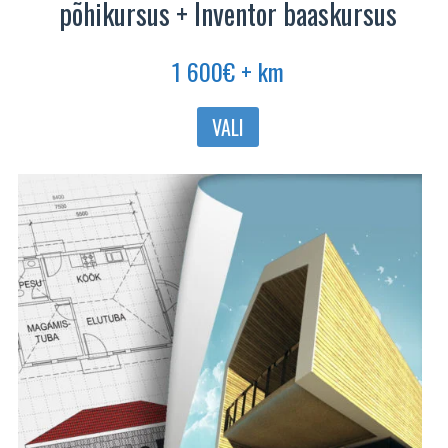
põhikursus + Inventor baaskursus
1 600
€
+ km
VALI