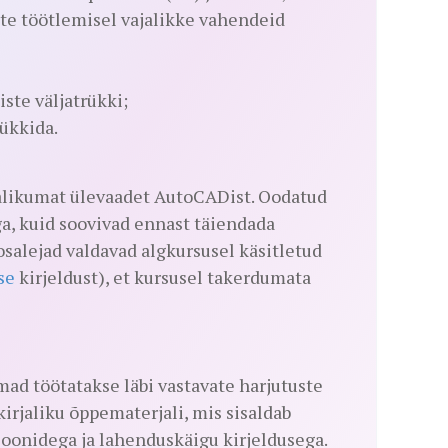
ste töötlemisel vajalikke vahendeid
ste väljatrükki;
rükkida.
jalikumat ülevaadet AutoCADist. Oodatud
a, kuid soovivad ennast täiendada
osalejad valdavad algkursusel käsitletud
se
kirjeldust), et kursusel takerdumata
ad töötatakse läbi vastavate harjutuste
kirjaliku õppematerjali, mis sisaldab
sioonidega ja lahenduskäigu kirjeldusega.