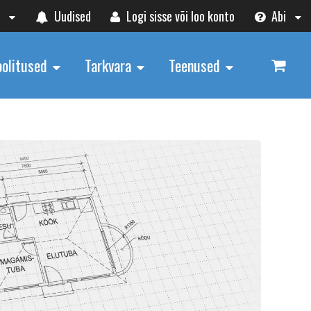
t
Uudised
Logi sisse või loo konto
Abi
oolitused
Tarkvara
Teenused