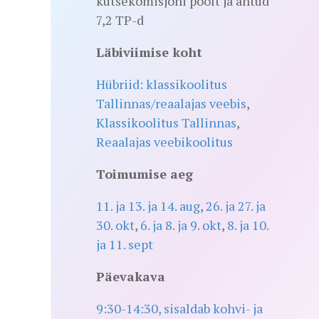
kutsekomisjoni poolt ja antud
7,2 TP-d
Läbiviimise koht
Hübriid: klassikoolitus
Tallinnas/reaalajas veebis
,
Klassikoolitus Tallinnas
,
Reaalajas veebikoolitus
Toimumise aeg
11. ja 13. ja 14. aug
,
26. ja 27. ja
30. okt
,
6. ja 8. ja 9. okt
,
8. ja 10.
ja 11. sept
Päevakava
9:30-14:30, sisaldab kohvi- ja