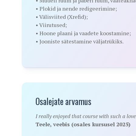
• Mudeli ruum ja paberi ruum, vaateakna
• Plokid ja nende redigeerimine;
• Välisviited (Xrefid);
• Viirutused;
• Hoone plaani ja vaadete koostamine;
• Jooniste sätestamine väljatrükiks.
Osalejate arvamus
I really enjoyed that course with such a lov
Teele, veebis (osales kursusel 2025)