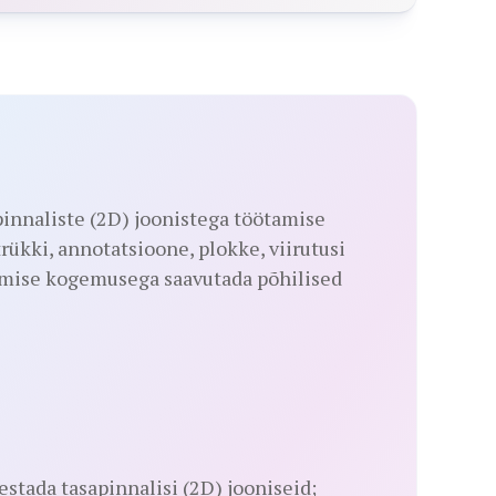
innaliste (2D) joonistega töötamise
trükki, annotatsioone, plokke, viirutusi
ise kogemusega saavutada põhilised
tada tasapinnalisi (2D) jooniseid;