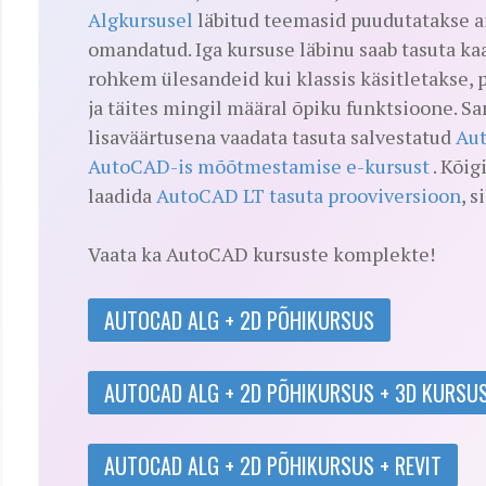
Algkursusel
läbitud teemasid puudutatakse ai
omandatud. Iga kursuse läbinu saab tasuta ka
rohkem ülesandeid kui klassis käsitletakse, 
ja täites mingil määral õpiku funktsioone. 
lisaväärtusena vaadata tasuta salvestatud
Aut
AutoCAD-is mõõtmestamise e-kursust
. Kõig
laadida
AutoCAD LT tasuta prooviversioon
, s
Vaata ka AutoCAD kursuste komplekte!
AUTOCAD ALG + 2D PÕHIKURSUS
AUTOCAD ALG + 2D PÕHIKURSUS + 3D KURSU
AUTOCAD ALG + 2D PÕHIKURSUS + REVIT