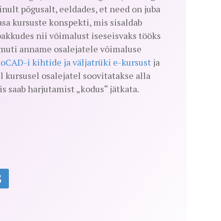
nult põgusalt, eeldades, et need on juba
asa kursuste konspekti, mis sisaldab
pakkudes nii võimalust iseseisvaks tööks
Samuti anname osalejatele võimaluse
oCAD-i kihtide ja väljatrüki e-kursust
ja
il kursusel osalejatel soovitatakse alla
iis saab harjutamist „kodus“ jätkata.
S