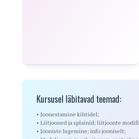
Kursusel läbitavad teemad:
• Joonestamine kihtidel;
• Liitjooned ja splainid; liitjoonte modi
• Jooniste lugemine; info jooniselt;