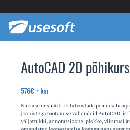
AutoCAD 2D põhikurs
576
€
+ km
Kursuse eesmärk on tutvustada peamisi tasapi
joonistega töötamise vahendeid AutoCAD-is: li
väljatrükki, annotatsioone, plokke, viirutusi j
omandatud joonestamise kogemusega saavutad