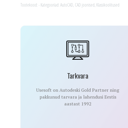
kogus
Tootekood:
-
Kategooriad:
AutoCAD
,
CAD joonised
,
Klassikoolitused
Tarkvara
Usesoft on Autodeski Gold Partner ning
pakkunud tarvara ja lahendusi Eestis
aastast 1992