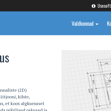
Usesof
Valdkonnad
K
us
nnaliste (2D)
itjooni, kihte,
ms, et koos algkursusel
a põhilised oskused ja