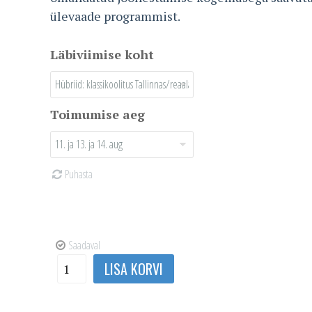
ülevaade programmist.
Läbiviimise koht
Toimumise aeg
Puhasta
Saadaval
AutoCAD
LISA KORVI
2D
põhikursus