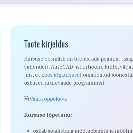
Toote kirjeldus
Kursuse eesmärk on tutvustada peamisi tasap
vahendeid AutoCAD-is: liitjooni, kihte, välja
jms, et koos
algkursusel
omandatud joonestam
oskused ja ülevaade programmist.
Vaata õppekava
Kursuse lõpetanu:
oskab seadistada mõõteobjekte ja mõõtmes