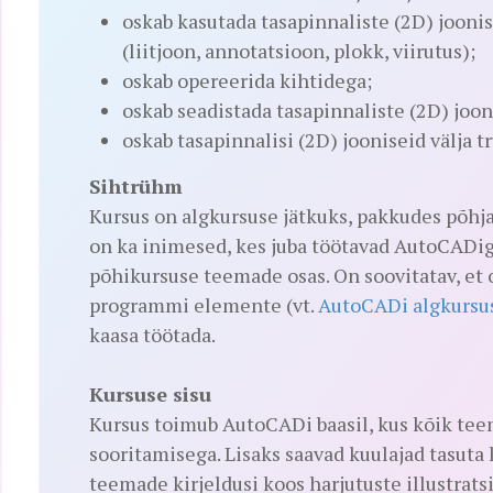
oskab kasutada tasapinnaliste (2D) jooni
(liitjoon, annotatsioon, plokk, viirutus);
oskab opereerida kihtidega;
oskab seadistada tasapinnaliste (2D) jooni
oskab tasapinnalisi (2D) jooniseid välja t
Sihtrühm
Kursus on algkursuse jätkuks, pakkudes põh
on ka inimesed, kes juba töötavad AutoCADig
põhikursuse teemade osas. On soovitatav, et 
programmi elemente (vt.
AutoCADi algkursu
kaasa töötada.
Kursuse sisu
Kursus toimub AutoCADi baasil, kus kõik teem
sooritamisega. Lisaks saavad kuulajad tasuta 
teemade kirjeldusi koos harjutuste illustrat